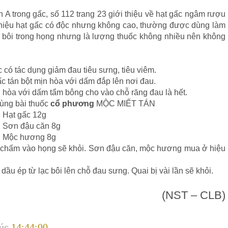
 A trong gấc, số 112 trang 23 giới thiệu về hạt gấc ngâm rượu
i thiệu hạt gấc có độc nhưng không cao, thường được dùng làm
 bôi trong
họng nhưng là lượng thuốc không nhiều nên không
có tác dụng giảm đau tiêu sưng, tiêu viêm.
ấc tán bột mịn hòa với dấm đắp lên nơi đau.
 hòa với dấm tẩm bông cho vào chỗ răng đau là hết.
Dùng bài thuốc
cổ phương
MỘC MIẾT TÁN
Hạt gấc
12g
Sơn đậu căn
8g
Mộc hương
8g
mịn chấm vào họng sẽ khỏi. Sơn đậu căn, mộc hương mua ở hiệu
dầu ép từ lạc bôi lên chỗ đau sưng. Quai bị vài lần sẽ khỏi.
(NST – CLB)
lúc
14:44:00