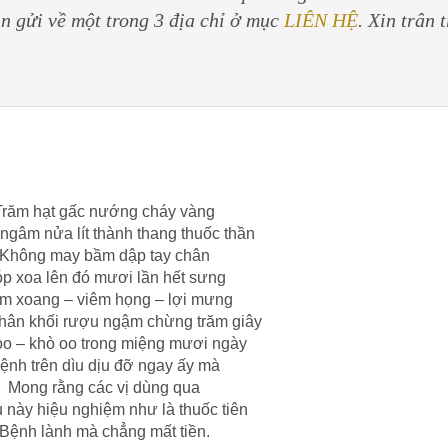
in gửi về một trong 3 địa chỉ ở mục
LIÊN HỆ
. Xin trân 
Trăm hạt gấc nướng cháy vàng
gâm nửa lít thành thang thuốc thần
Không may bầm dập tay chân
p xoa lên đó mươi lần hết sưng
m xoang – viêm họng – lợi mưng
hân khối rượu ngậm chừng trăm giây
o – khò oo trong miệng mươi ngày
ệnh trên dìu dịu đỡ ngay ấy mà
Mong rằng các vị dùng qua
này hiệu nghiệm như là thuốc tiên
Bệnh lành mà chẳng mất tiền.