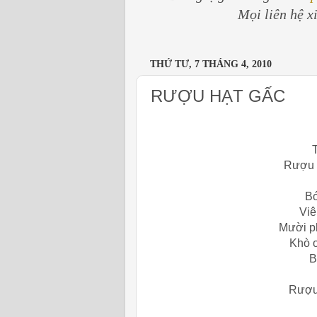
Mọi liên hệ x
THỨ TƯ, 7 THÁNG 4, 2010
RƯỢU HẠT GẤC
Rượu n
Bó
Viê
Mười p
Khò o
B
Rượu 