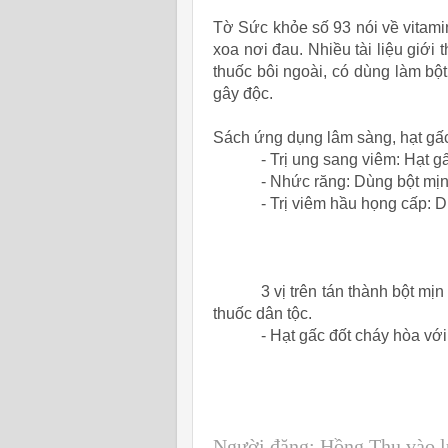
Tờ Sức khỏe số 93 nói về vitamin
xoa nơi đau. Nhiều tài liệu giớ
thuốc bôi ngoài, có dùng làm bột
gây độc.
Sách ứng dụng lâm sàng, hạt gấc 
-
Trị ung sang viêm: Hạt g
-
Nhức răng: Dùng bột mịn
-
Trị viêm hầu họng cấp: 
3 vị trên tán thành bột 
thuốc dân tộc.
-
Hạt gấc đốt cháy hòa với 
Người đăng:
Hồng Thu
vào 