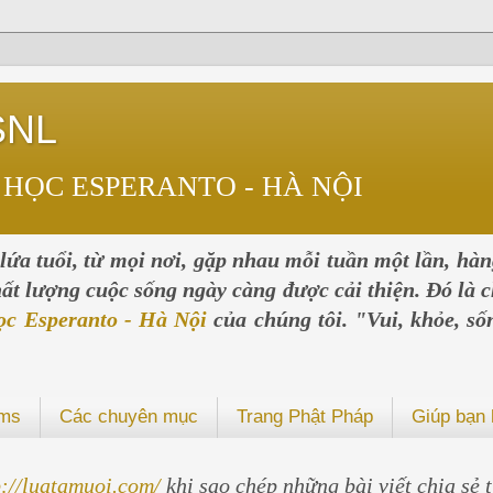
SNL
 HỌC ESPERANTO - HÀ NỘI
ứa tuổi, từ mọi nơi, gặp nhau mỗi tuần một lần, hà
chất lượng cuộc sống ngày càng được cải thiện. Đó là c
ọc Esperanto - Hà Nội
của chúng tôi. "Vui, khỏe, số
ums
Các chuyên mục
Trang Phật Pháp
Giúp bạn 
p://luatamuoi.com/
khi sao chép những bài viết chia sẻ