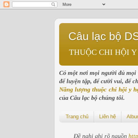
Câu lạc bộ D
THUỘC CHI HỘI Y
Có một nơi mọi người đủ mọi l
để luyện tập, để cười vui, để 
Năng lượng thuộc chi hội y h
của Câu lạc bộ chúng tôi.
Trang chủ
Liên hệ
Alb
Đề nghị ghi rõ nguồn
htt