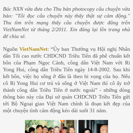
Bác NXN vừa đưa cho Thu bản photocopy câu chuyện vừa
bảo: "Tôi đọc câu chuyện này thấy thật sự cảm động."
Thu tìm trên mạng thấy câu chuyện được đăng trên
VietNamNet từ tháng 2/2011. Xin đăng lại lên trang nhà
để chia sẻ.
Nguồn
VietNamNet
: “Ủy ban Thường vụ Hội nghị Nhân
dân Tối cao nước CHDCND Triều Tiên đã phê chuẩn kết
hôn của Phạm Ngọc Cảnh, công dân Việt Nam với Ri
Yong Hui, công dân Triều Tiên ngày 14-8-2002. Sau khi
kết hôn, việc họ sống ở đâu là theo hi vọng của họ. Nếu
cô Ri Yong Hui cư trú và sống ở Việt Nam thì cô ấy trở
thành công dân Triều Tiên ở nước ngoài” - những dòng
thông báo này của Đại sứ quán CHDCND Triều Tiên gửi
tới Bộ Ngoại giao Việt Nam chính là đoạn kết đẹp của
một chuyện tình cảm động kéo dài suốt 31 năm.