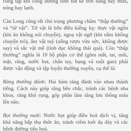
cũng tập khí công dưỡng sinh bất kể trời nắng hay mưa,
nóng hay lạnh.
Càn Long cũng rất chú trọng phương châm “thập thường”
và “tứ vật”. Tứ vật là bốn điều kiêng kỵ: thực vật ngôn
(khi ăn không nói chuyện), ngoạ vật ngữ (khi nằm không
chuyện trò), ẩm vật tuý (uống rượu vừa sức, không được
say) và sắc vật mê (tình dục không thái quá). Còn “thập
thường” nghĩa là 10 bộ phận cơ thể (gồm mắt, tai, mũi,
mặt, răng, nước bọt, chân tay, bụng và ruột gan) phải
được vận động và tập luyện thường xuyên, cụ thể là:
Răng thường đánh:
Hai hàm răng đánh vào nhau thành
tiếng. Cách này giúp răng bền chắc, tránh các bệnh nha
khoa, răng khó rụng, góp phần làm tăng lưu thông máu
lên não.
Bọt thường nuốt:
Nước bọt giúp điều hoà dịch vị, tăng
khả năng hấp thụ thức ăn, tránh viêm loét dạ dày và các
bệnh đường tiêu hoá.