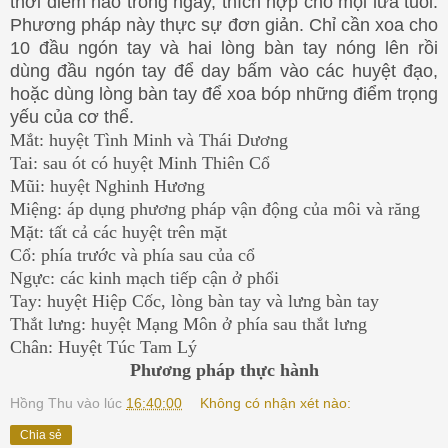
thời điểm nào trong ngày, thích hợp cho mọi lứa tuổi.
Phương pháp này thực sự đơn giản. Chỉ cần xoa cho
10 đầu ngón tay và hai lòng bàn tay nóng lên rồi
dùng đầu ngón tay để day bấm vào các huyệt đạo,
hoặc dùng lòng bàn tay để xoa bóp những điểm trọng
yếu của cơ thể.
Mắt: huyệt Tình Minh và Thái Dương
Tai: sau ót có huyệt Minh Thiên Cổ
Mũi: huyệt Nghinh Hương
Miệng: áp dụng phương pháp vận động của môi và răng
Mặt: tất cả các huyệt trên mặt
Cổ: phía trước và phía sau của cổ
Ngực: các kinh mạch tiếp cận ở phổi
Tay: huyệt Hiệp Cốc, lòng bàn tay và lưng bàn tay
Thắt lưng: huyệt Mạng Môn ở phía sau thắt lưng
Chân: Huyệt Túc Tam Lý
Phương pháp thực hành
Hồng Thu
vào lúc
16:40:00
Không có nhận xét nào:
Chia sẻ