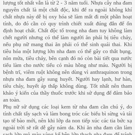
lượng tốt nhất vẫn là từ 2 - 3 năm tuổi. Nhựa cây nha đam
nguyên chất là một chất độc, khi để ra ngoài không khí
chất nhựa này dễ bị oxy hóa sẽ làm mất đi một phần hoạt
tính, do đó cần có quy trình chiết xuất đúng đắn để ổn
định hoạt chất. Chất độc tố trong nha đam tuy không làm
chết người nhưng có thể làm người ăn phải bị tiêu chảy,
nếu phụ nữ mang thai ăn phải có thể sinh quái thai. Khi
tiêu hóa một lượng lớn nha đam có thể gây co thắt bụng,
nôn mửa, tiêu chảy, bên cạnh đó nó còn bài tiết qua nước
tiểu làm cho nước tiểu có màu hồng như máu. Người bị
bệnh trĩ, viêm ruột không nên dùng vì anthraquinon trong
nhựa nha đam gây sung huyết. Người hay lạnh, hư hàn,
tiêu chảy, huyết áp thấp không dùng. Tốt nhất nên tham
khảo ý kiến của thầy thuốc trước khi sử dụng để đảm bảo
an toàn.
Phụ nữ sử dụng các loại kem từ nha đam cần chú ý, do
tính chất tẩy sạch và làm bong tróc các biểu bì sừng và tái
tạo tế bào mới, nên khi lớp da non tiếp xúc các tia bức xạ
ngoài trời sẽ rất dễ gây nám da. Khi ăn nha đam cần làm
sạch lớp mủ màu vàng kế bên lớp thạch nha đam để tránh