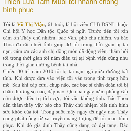
Thiền Lửa Tam Muội tôi nhanh chóng
bình phục
Tôi là
Võ Thị Mận
, 61 tuổi, là hội viên CLB DSNL thuộc
Chi hội Y học Dân tộc Quốc tế ngữ. Trước tiên tôi xin
cảm ơn Thầy chủ nhiệm, bác Vân, phó chủ nhiệm, và bác
Thoa đã rất nhiệt tình giúp đỡ tôi trong thời gian bị tai
nạn, cảm ơn các anh chị đồng môn đã động viên, thăm hỏi
tôi trong thời gian tôi nằm điều trị tại bệnh viện cũng như
trong thời gian dưỡng bệnh tại nhà.
Chiều 30 tết năm 2010 tôi bị tai nạn ngã giữa đường bất
tỉnh. Khi được đưa vào viện tôi vẫn trong tình trạng hôn
mê. Sau khi cấp cứu, chụp não, các bác sĩ chẩn đoán tôi bị
chấn thương sọ não, dập não. Qua ba ngày nằm phòng cấp
cứu được điều trị tích cực, tôi vẫn không tỉnh. Bác Thoa
đến thăm thấy vậy báo cho Thầy chủ nhiệm biết tình hình
sức khỏe của tôi. Trong suốt mấy ngày tết ngày nào Thầy
cũng phát công từ xa truyền năng lượng để tôi mau bình
phục. Khi đó gia đình Thầy cũng đang có đại tang. Bác