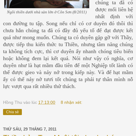
chúng ta đã có
được mối liên hệ
Ngồi thiền dưới nhà sàn lớn ở Côn Sơn (8/2011)
nhất định với
con đường tu tập. Song nếu chỉ có cơ duyên đó thôi thì
chưa hẳn chúng ta đã có đầy đủ yếu tố để đạt được kết
quả như mong muốn. Chúng ta có duyên gặp gỡ với Thầy,
được tiếp thu kiến thức tu Thiền, nhưng tâm năng chúng
ta không tích cực, thì cơ duyên ấy nhanh chóng tiêu biến
hoặc không đem lại kết quả. Nói như vậy có nghĩa, cơ
duyên như là hạt mầm đầu tiên để một Nghiệp tốt lành có
thể được gieo và nảy nở trong kiếp này. Và để hạt mầm
ấy có thể nảy nở tươi tốt chúng ta phải tự thân mình nỗ
lực vượt qua rất nhiều thử thách.
Hồng Thu
vào lúc
17:13:00
8 nhận xét:
Chia sẻ
THỨ SÁU, 29 THÁNG 7, 2011