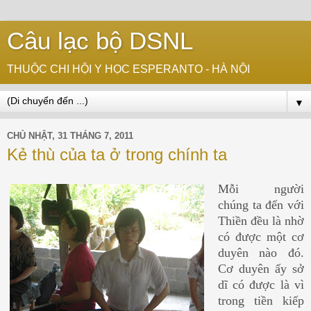
Câu lạc bộ DSNL
THUỘC CHI HỘI Y HỌC ESPERANTO - HÀ NỘI
▼
CHỦ NHẬT, 31 THÁNG 7, 2011
Kẻ thù của ta ở trong chính ta
Mỗi người
chúng ta đến với
Thiền đều là nhờ
có được một cơ
duyên nào đó.
Cơ duyên ấy sở
dĩ có được là vì
trong tiền kiếp