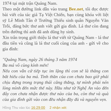
1974 tại mặt trận Quảng Nam.
Theo một đường link dẫn vào trang
Bee.net
, tôi đọc được
bài viết của tác giả Tạ Việt Chiến, bạn cùng khóa với liệt
sỹ Lê Minh Tân ở Trường
Thiếu sinh quân Nguyễn Văn
Trỗi, đăng
bức thư anh viết gửi gia đình. Lá thư còn đang
trên đường thì anh đã anh dũng hy sinh.
Xin trân trọng giới thiệu lá thư viết từ Quảng Nam - lá thư
đầu tiên và cũng là lá thư cuối cùng của anh - gửi về cho
gia đình:
"Quảng Nam, ngày 26 tháng 3 năm 1974
Ba má vô cùng kính mến!
Nếu con vẫn cứ tiếp tục im lặng thì con sẽ là thằng con
bất hiếu của ba má. Tinh thần của con chưa bao giờ phải
chịu đựng trong trạng thái căng thẳng, tự mình phải nén
lòng mình đến mức thế này. Hầu như từ Nghệ An vào đến
đây con chưa nhận được thư nào của ba, còn thư và quà
của gia đình gửi vào con đều nhận đầy đủ và nguyên vẹn.
Hồng Thu
vào lúc
16:29:00
2 nhận xét: