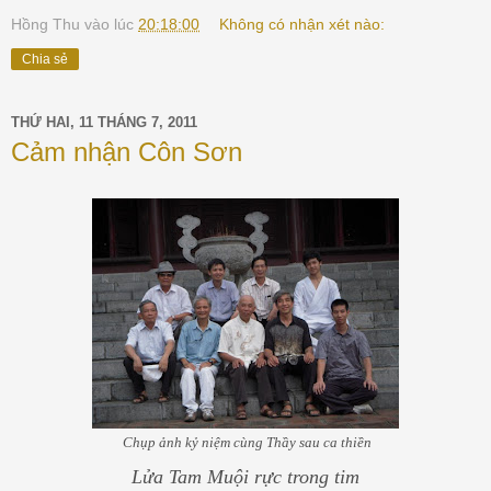
Hồng Thu
vào lúc
20:18:00
Không có nhận xét nào:
Chia sẻ
THỨ HAI, 11 THÁNG 7, 2011
Cảm nhận Côn Sơn
Chụp ảnh kỷ niệm cùng Thầy sau ca thiền
Lửa Tam Muội rực trong tim