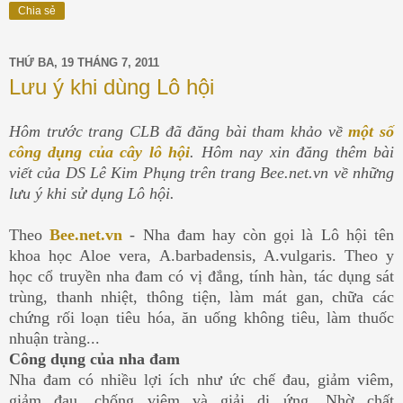
Chia sẻ
THỨ BA, 19 THÁNG 7, 2011
Lưu ý khi dùng Lô hội
Hôm trước trang CLB đã đăng bài tham khảo về
một số
công dụng của cây lô hội
. Hôm nay xin đăng thêm bài
viết của DS Lê Kim Phụng trên trang Bee.net.vn về những
lưu ý khi sử dụng Lô hội.
Theo
Bee.net.vn
- Nha đam hay còn gọi là Lô hội tên
khoa học Aloe vera, A.barbadensis, A.vulgaris. Theo y
học cổ truyền nha đam có vị đắng, tính hàn, tác dụng sát
trùng, thanh nhiệt, thông tiện, làm mát gan, chữa các
chứng rối loạn tiêu hóa, ăn uống không tiêu, làm thuốc
nhuận tràng...
Công dụng của nha đam
Nha đam có nhiều lợi ích như ức chế đau, giảm viêm,
giảm đau, chống viêm và giải dị ứng. Nhờ chất