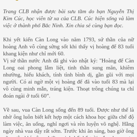
Trang CLB nhận được bài sưu tầm do bạn
Nguyễn Thị
Kim Cúc, học viên từ xa của CLB. Cúc hiện sống và làm
việc ở thành phố Bắc Ninh. Xin chia sẻ cùng bạn đọc.
Khi yết kiến Càn Long vào năm 1793, sứ thần của nữ
hoàng Anh vô cùng sửng sốt khi thấy vị hoàng đế 83 tuổi
khang kiện như chỉ mới 60.
Vị sứ thần nước Anh đã ghi vào nhật ký: "Hoàng đế Càn
Long oai phong lẫm liệt, tinh thần sung mãn, khiêm
nhường, hiếu khách, tính tình bình dị, gần gũi với mọi
người. Có ai ngờ một vị hoàng đế đã vào tuổi 83 mà lại
vô cùng minh mẫn, tráng kiện. Thoạt trông chúng ta chỉ
đoán ngài ở tuổi 60”.
Về sau, vua Càn Long sống đến 89 tuổi. Được như thế là
nhờ ông luôn biết kết hợp một cách khoa học giữa chế độ
làm việc, ăn uống, nghỉ ngơi và rèn luyện võ nghệ. Hằng
ngày nhà vua dậy rất sớm. Trước khi ăn sáng, bao giờ ông