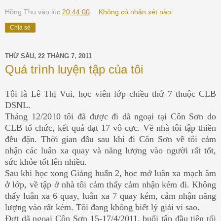
Hồng Thu
vào lúc
20:44:00
Không có nhận xét nào:
Chia sẻ
THỨ SÁU, 22 THÁNG 7, 2011
Quá trình luyện tập của tôi
Tôi là Lê Thị Vui, học viên lớp chiều thứ 7 thuộc CLB
DSNL.
Tháng 12/2010 tôi đã được đi dã ngoại tại Côn Sơn do
CLB tổ chức, kết quả đạt 17 vô cực. Về nhà tôi tập thiền
đều đặn. Thời gian đầu sau khi đi Côn Sơn về tôi cảm
nhận các luân xa quay và năng lượng vào người rất tốt,
sức khỏe tốt lên nhiều.
Sau khi học xong Giảng huấn 2, học mở luân xa mạch âm
ở lớp, về tập ở nhà tôi cảm thấy cảm nhận kém đi. Không
thấy luân xa 6 quay, luân xa 7 quay kém, cảm nhận năng
lượng vào rất kém. Tôi đang không biết lý giải vì sao.
Đợt dã ngoại Côn Sơn 15-17/4/2011, buổi tập đầu tiên tối