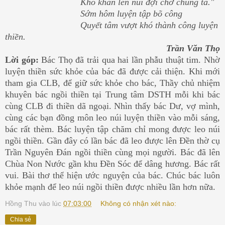
Khó khăn lên núi đợi chờ chúng ta."
Sớm hôm luyện tập bõ công
Quyết tâm vượt khó thành công luyện
thiền.
Trần Văn Thọ
Lời góp:
Bác Thọ đã trải qua hai lần phẫu thuật tim. Nhờ
luyện thiền sức khỏe của bác đã được cải thiện. Khi mới
tham gia CLB, để giữ sức khỏe cho bác, Thầy chủ nhiệm
khuyên bác ngồi thiền tại Trung tâm DSTH mỗi khi bác
cùng CLB đi thiền dã ngoại. Nhìn thấy bác Dư, vợ mình,
cùng các bạn đồng môn leo núi luyện thiền vào mỗi sáng,
bác rất thèm. Bác luyện tập chăm chỉ mong được leo núi
ngồi thiền. Gần đây có lần bác đã leo được lên Đền thờ cụ
Trần Nguyên Đán ngồi thiền cùng mọi người. Bác đã lên
Chùa Non Nước gần khu Đền Sóc để dâng hương. Bác rất
vui. Bài thơ thể hiện ước nguyện của bác. Chúc bác luôn
khỏe mạnh để leo núi ngồi thiền được nhiều lần hơn nữa.
Hồng Thu
vào lúc
07:03:00
Không có nhận xét nào:
Chia sẻ