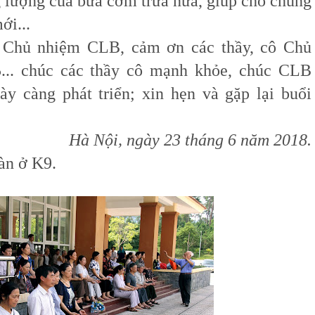
g lượng của bữa cơm trưa nữa, giúp cho chúng
ới...
ủ nhiệm CLB, cảm ơn các thầy, cô Chủ
5... chúc các thầy cô mạnh khỏe, chúc CLB
y càng phát triển; xin hẹn và gặp lại buổi
Hà Nội, ngày 23 tháng 6 năm 2018.
àn ở K9.