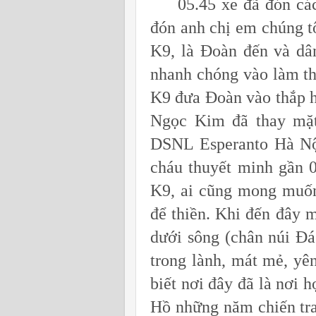
05.45 xe đã đón các a
đón anh chị em chúng tô
K9, là Đoàn đến và dâ
nhanh chóng vào làm th
K9 đưa Đoàn vào thắp 
Ngọc Kim đã thay mặ
DSNL Esperanto Hà Nội
cháu thuyết minh gần 
K9, ai cũng mong muốn
để thiền. Khi đến đây m
dưới sông (chân núi Đá
trong lành, mát mẻ, yên
biết nơi đây đã là nơi 
Hồ những năm chiến tra