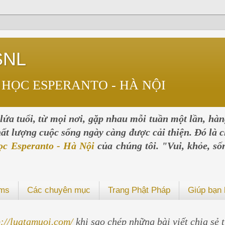
SNL
 HỌC ESPERANTO - HÀ NỘI
ứa tuổi, từ mọi nơi, gặp nhau mỗi tuần một lần, hà
chất lượng cuộc sống ngày càng được cải thiện. Đó là c
ọc Esperanto - Hà Nội
của chúng tôi. "Vui, khỏe, số
ums
Các chuyên mục
Trang Phật Pháp
Giúp bạn 
p://luatamuoi.com/
khi sao chép những bài viết chia sẻ