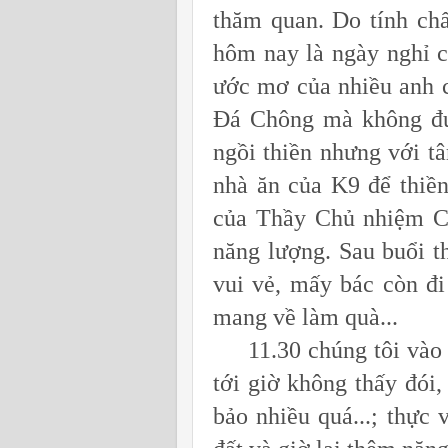
thăm quan. Do tính chấ
hôm nay là ngày nghỉ c
ước mơ của nhiều anh 
Đá Chông mà không đư
ngồi thiền nhưng với t
nhà ăn của K9 để thiền
của Thầy Chủ nhiệm CL
năng lượng. Sau buổi th
vui vẻ, mấy bác còn đ
mang về làm quà...
11.30 chúng tôi vào ă
tới giờ không thấy đói
bảo nhiều quá...; thực 