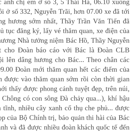
nh chị em ở số 3, 5 Thái Hà, 06.10 xuống
i ở số 332, Nguyễn Trãi, hơn 07.00 xe đã tới
ng hương sớm nhất, Thầy Trần Văn Tiến đã
ủ tục đăng ký, lấy vé thăm quan, xe điện của
hương Nhà tưởng niệm Bác Hồ, Thầy Nguyễn
t cho Đoàn báo cáo với Bác là Đoàn CLB
 lên dâng hương cho Bác... Theo chân các
09.00 Đoàn mới thăm quan hết các điểm của
 được vào thăm quan sớm rồi còn thời gian
ới thấy được phong cảnh tuyệt đẹp, trên núi,
 Chông có con sông Đà chảy qua...), khí hậu
 tĩnh, nhiều cây xanh cổ thụ che phủ... được
họp của Bộ Chính trị, bảo quản thi hài của Bác
nh và đã được nhiều đoàn khách quốc tế đến