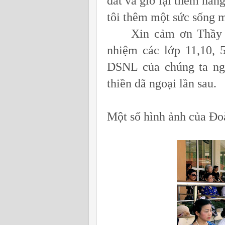
đất và giờ lại thêm năn
tôi thêm một sức sống m
Xin cảm ơn Thầy Ch
nhiệm các lớp 11,10, 
DSNL của chúng ta ngà
thiền dã ngoại lần sau.
Một số hình ảnh của Đo