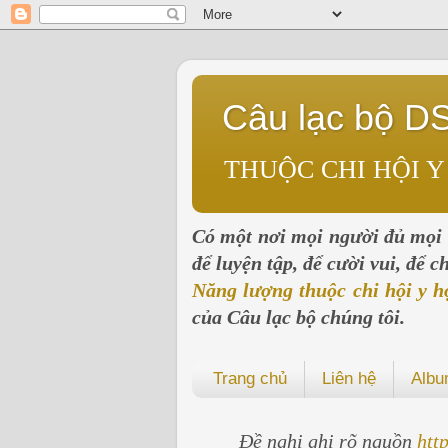
Câu lạc bộ D
THUỘC CHI HỘI Y
Có một nơi mọi người đủ mọi l
để luyện tập, để cười vui, để 
Năng lượng thuộc chi hội y h
của Câu lạc bộ chúng tôi.
Trang chủ
Liên hệ
Alb
Đề nghị ghi rõ nguồn
htt