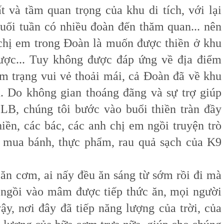
t và tầm quan trọng của khu di tích, với lại
uối tuần có nhiều đoàn đến thăm quan... nên
chị em trong Đoàn là muốn được thiền ở khu
ợc... Tuy không được đáp ứng về địa điểm
âm trạng vui vẻ thoải mái, cả Đoàn đã về khu
. Do không gian thoáng đãng và sự trợ giúp
B, chúng tôi bước vào buổi thiền tràn đầy
iền, các bác, các anh chị em ngồi truyện trò
i mua bánh, thực phẩm, rau quả sạch của K9
n cơm, ai nấy đều ăn sáng từ sớm rồi đi mà
, ngồi vào mâm được tiếp thức ăn, mọi người
vậy, nơi đây đã tiếp năng lượng của trời, của