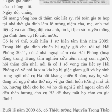
“Ngày gia đình”
của chúng tôi.
Ngày đó, chúng
tôi mang vòng hoa đi thăm các liệt sỹ, rồi toàn gia tụ họp
tại nhà thờ gia đình làm lễ tưởng niệm
cha, mẹ, anh trai
liệt sỹ và các đồng đội của anh, ôn lại lịch sử truyền thống
gia đình theo cụ Hồ cứu nước.
Có lẽ vì thế, xuất hiện 1 sự kiện tâm linh năm 2009:
Trong khi gia đình chuẩn bị ngày giỗ cha tôi tại Hải
Phòng 30.11, có 2 nhà ngoại cảm của Hải Phòng (hoạt
động trong Trung tâm nghiên cứu tiềm năng con người)
hỏi thăm đến nhà, nói là có 1 số vong của liệt sỹ Hải
Phòng có về nói là xưa kia họ bị giặc giam giữ và hy sinh
trong ngôi nhà cụ Hà hồi kháng chiến 8 năm, nay họ vẫn
đang trú ngụ ở nhà thờ này vì gia đình luôn tưởng nhớ tới
họ, hương khói cho họ, và họ đề nghị 2 nhà ngoại cảm đó
đến thắp hương cho cụ Hà để thay mặt họ cám ơn gia
đình!
Buổi lễ năm 2009 đó, có Thiếu tướng Nguyễn Trọng Tháp