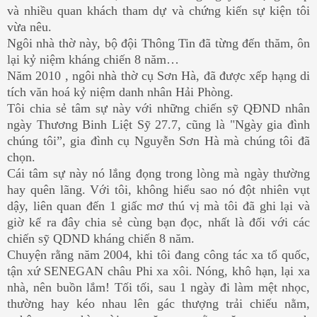
và nhiều quan khách tham dự và chứng kiến sự kiện tôi
vừa nêu.
Ngôi nhà thờ này, bộ đội Thông Tin đã từng đến thăm, ôn
lại kỷ niệm kháng chiến 8 năm…
Năm 2010 , ngôi nhà thờ cụ Sơn Hà, đã được xếp hạng di
tích văn hoá kỷ niệm danh nhân Hải Phòng.
Tôi chia sẻ tâm sự này với những chiến sỹ QĐND nhân
ngày Thương Binh Liệt Sỹ 27.7, cũng là "Ngày gia đình
chúng tôi”, gia đình cụ Nguyễn Sơn Hà mà chúng tôi đã
chọn.
Cái tâm sự này nó lắng đọng trong lòng mà ngày thường
hay quên lãng. Với tôi, không hiểu sao nó đột nhiên vụt
dậy, liên quan đến 1 giấc mơ thú vị mà tôi đã ghi lại và
giờ kể ra đây chia sẻ cùng bạn đọc, nhất là đối với các
chiến sỹ QDND kháng chiến 8 năm.
Chuyện rằng năm 2004, khi tôi đang công tác xa tổ quốc,
tận xứ SENEGAN châu Phi xa xôi. Nóng, khô hạn, lại xa
nhà, nên buồn lắm! Tối tối, sau 1 ngày đi làm mệt nhọc,
thường hay kéo nhau lên gác thượng trải chiếu nằm,