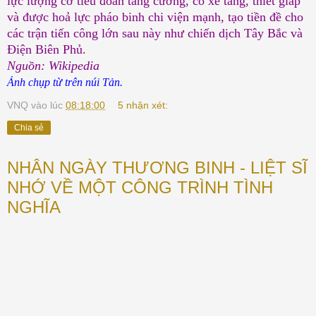
lực lượng cỡ tiểu đoàn tăng cường, có xe tăng, thiết giáp
và được hoả lực pháo binh chi viện mạnh, tạo tiền đề cho
các trận tiến công lớn sau này như chiến dịch Tây Bắc và
Điện Biên Phủ.
Nguồn: Wikipedia
Ảnh chụp từ trên núi Tản
.
VNQ
vào lúc
08:18:00
5 nhận xét:
Chia sẻ
NHÂN NGÀY THƯƠNG BINH - LIỆT SĨ
NHỚ VỀ MỘT CÔNG TRÌNH TÌNH
NGHĨA