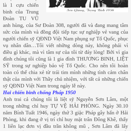
là 1 cựu chiến
binh của Trung
Đoàn TU VŨ
anh hùng, của Sư Đoàn 308, người đã và đang mang tâm
sức của mình và đồng đội tiếp tục sự nghiệp vẻ vang của
người chiến sỹ QĐND Việt Nam phụng sự Tổ Quốc, phục
vụ nhân dân…Tôi viết những dòng này, không phải vì
điều gì khác, mà vì tâm sự của tôi từ đáy lòng! Bởi vì gia
đình chúng tôi cũng là 1 gia đình THƯƠNG BINH, LIỆT
SỸ trong sự nghiệp bảo vệ Tổ Quốc. Cho nên tôi hoàn
toàn có thể chia xẻ từ trái tim mình những tình cảm chân
thật của mình với Thầy chủ nhiệm, với tất cả những chiến
sỹ QĐND Việt Nam trong ngày lễ này.
Hai chiến binh chống Pháp 1950
Anh trai cả chúng tôi là liệt sỹ Nguyễn Sơn Lâm, một
trong những chỉ huy TỰ VỆ HẢI PHÒNG. Ngày 30.10
năm Bính Tuất 1946, ngày thứ 3 giặc Pháp gây hấn ở Hải
Phòng, khi đang ở vị trí chỉ huy mặt trân Đông Khê, thấy
1 liên lạc đơn vị đầu trần không mũ , Sơn Lâm đã lấy