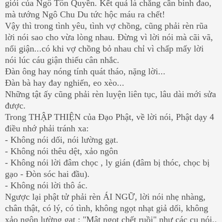
giỏi của Ngô Tôn Quyền. Kết quả là chẳng cần binh đao,
mà tướng Ngô Chu Du tức hộc máu ra chết!
Vậy thì trong tình yêu, tình vợ chồng, cũng phải rèn rũa
lời nói sao cho vừa lòng nhau. Đừng vì lời nói mà cãi vã,
nổi giận...có khi vợ chồng bỏ nhau chỉ vì chấp mấy lời
nói lúc cáu giận thiếu cân nhắc.
Đàn ông hay nóng tính quát tháo, nặng lời...
Đàn bà hay đay nghiến, eo xèo...
Những tật ấy cũng phải rèn luyện liên tục, lâu dài mới sửa
được.
Trong THẬP THIỆN của Đạo Phật, về lời nói, Phật dạy 4
điều nhớ phải tránh xa:
- Không nói dối, nói lường gạt.
- Không nói thêu dệt, xảo ngôn
- Không nói lời đâm chọc , ly gián (đâm bị thóc, chọc bị
gạo - Đòn sóc hai đầu).
- Không nói lời thô ác.
Ngược lại phật tử phải rèn ÁI NGỮ, lời nói nhẹ nhàng,
chân thật, có lý, có tình, không ngọt nhạt giả dối, không
xảo ngôn lường gạt : "Mật ngọt chết ruồi" như các cụ nói..