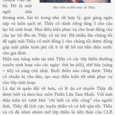
bộ. Đó là một
Học viên cũ đến chúc tết Thầy.
ngôi nhà
thoáng mát, bài trí trong nhà rất hợp lý, gọn gàng ngăn
nắp và luôn sạch sẽ. Thầy cô dành riêng tầng 3 cho câu
lạc bộ sinh hoạt. Mọi điều kiện phục vụ cho hoạt động của
câu lạc bộ đều do Thầy cô tài trợ. Đã nhiều lần chúng tôi
đề nghị mãi Thầy cô mới đồng ý cho chúng tôi được đóng
góp một phần kinh phí rất ít ỏi để hỗ trợ tiền điện nước
cho gia đình.
Hiện nay hàng tuần tại nhà Thầy có các lớp thiền thường
xuyên sinh hoạt vào các ngày: thứ ba (tối), thứ bảy (sáng
+ tối) và sáng chủ nhật. Buổi thiền nào cũng được Thầy
cô chuẩn bị chu đáo, tạo mọi điều kiện tốt nhất phục vụ
cho lớp sinh hoạt.
Là đại tá quân đội về hưu, có lẽ do cơ duyên Thầy đã
được biết và theo học môn Thiền Lửa Tam Muội. Với tinh
thần kiên trì vượt khó "chỉ biết có tiến công” của ngưòi
lính, Thầy đã tích cực luyện thiền và có kết qủa tốt. Thầy
và cô đã nhen nhóm mở lớp thiền là tiền thân của CLB