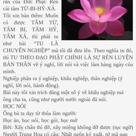
răn của Đức Phật: Rèn
cái tâm TỪ-BI-HỶ-XẢ.
Tôi xin bàn thêm: Muốn
có được TÂM TỪ,
TÂM BI, TÂM HỶ,
TÂM XẢ, thì phải tu
như bài “TU LÀ
CHUYỂN NGHIỆP” mà tôi đã đưa lên. Theo nghĩa tu đó,
thì TU THEO ĐẠO PHẬT CHÍNH LÀ SỰ RÈN LUYỆN
BẢN THÂN về ý nghĩ, lời nói và việc làm hàng ngày của
mình.
Nghiệp phân ra ý nghiệp, khẩu nghiệp, thân nghiệp (ý
nghĩ, lời nói, hành động).
Bài này tôi xin trích đăng một số ý về khẩu nghiệp mà
ông cha ta, cũng như người nước ngoài đã nói.
HỌC NÓI
Ông bà ta dạy từ thủa làm người:
Học ăn, học nói, học gói, học mở
Bởi: Xẩy chân thì đỡ, xẩy miệng không đỡ được (tục ngữ)
Người Trung Hoa có câu: Nhất ngôn ký xuất, tứ mã nan