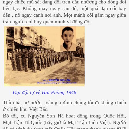
ngay chiếc mũ sắt đang đội trên đầu nhừơng cho đồng đội
liên lạc. Không may ngay sau đó, một quả đạn cối bay
đến , nổ ngay cạnh nơi anh. Một mảnh cối găm ngay giữa
trán người chỉ huy quên mình vì đồng đội.
Đại đội tự vệ Hải Phòng 1946
Thù nhà, nợ nước, toàn gia đình chúng tôi đi kháng chiến
ở chiến khu Việt Bắc.
Bố tôi, cụ Nguyễn Sơn Hà hoạt động trong Quốc Hội,
Mặt Trận Tổ Quốc (bấy giờ là Mặt Trận Liên Việt). Người