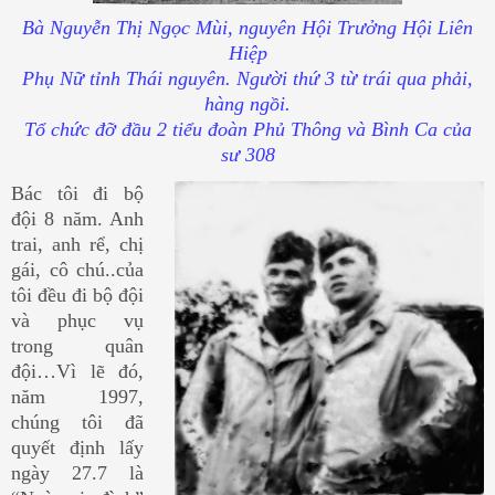
Bà Nguyễn Thị Ngọc Mùi, nguyên Hội Trưởng Hội Liên
Hiệp
Phụ Nữ tỉnh Thái nguyên. Người thứ 3 từ
trái qua phải,
hàng ngồi.
Tổ chức đỡ đầu 2 tiểu đoàn Phủ Thông và Bình Ca của
sư 308
Bác tôi đi bộ
đội 8 năm. Anh
trai, anh rể, chị
gái, cô chú..của
tôi đều đi bộ đội
và phục vụ
trong quân
đội…Vì lẽ đó,
năm 1997,
chúng tôi đã
quyết định lấy
ngày 27.7 là