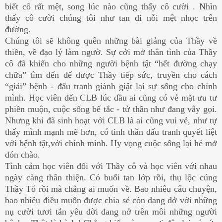
biết cô rất mệt, song lúc nào cũng thấy cô cười . Nhìn
thấy cô cười chúng tôi như tan đi nỗi mệt nhọc trên
đường.
Chúng tôi sẽ không quên những bài giảng của Thầy về
thiền, về đạo lý làm ngườ. Sự cởi mở thân tình của Thầy
cô đã khiến cho những người bệnh tật “hết đường chạy
chữa” tìm đến để được Thầy tiếp sức, truyền cho cách
“giải” bệnh - đấu tranh giành giật lại sự sống cho chính
mình. Học viên đến CLB lúc đầu ai cũng có vẻ mặt ưu tư
phiền muộn, cuộc sống bế tắc - tử thần như đang vẫy gọi.
Nhưng khi đã sinh hoạt với CLB là ai cũng vui vẻ, như tự
thấy mình mạnh mẽ hơn, có tinh thần đấu tranh quyết liệt
với bệnh tật,với chính mình. Hy vọng cuộc sống lại hé mở
đón chào.
Tình cảm học viên đối với Thầy cô và học viên với nhau
ngày càng thân thiện. Có buổi tan lớp rồi, thụ lộc cúng
Thầy Tổ rồi mà chẳng ai muốn về. Bao nhiêu câu chuyện,
bao nhiêu điều muốn được chia sẻ còn dang dở với những
nụ cười tươi tắn yêu đời đang nở trên môi những người