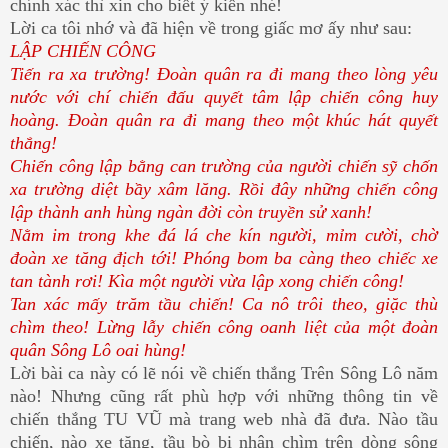
chính xác thì xin cho biết ý kiến nhé!
Lời ca tôi nhớ và đã hiện về trong giấc mơ ấy như sau:
LẬP CHIẾN CÔNG
Tiến ra xa trường! Đoàn quân ra đi mang theo lòng yêu
nước với chí chiến đấu quyết tâm lập chiến công huy
hoàng. Đoàn quân ra đi mang theo một khúc hát quyết
thắng!
Chiến công lập bằng can trường của người chiến sỹ chốn
xa trường diệt bầy xâm lăng. Rồi đây những chiến công
lập thành anh hùng ngàn đời còn truyền sử xanh!
Nằm im trong khe đá lá che kín người, mỉm cười, chờ
đoàn xe tăng địch tới! Phóng bom ba càng theo chiếc xe
tan tành rơi! Kìa một người vừa lập xong chiến công!
Tan xác mấy trăm tầu chiến! Ca nô trôi theo, giặc thù
chìm theo! Lừng lẫy chiến công oanh liệt của một đoàn
quân Sông Lô oai hùng!
Lời bài ca này có lẽ nói về chiến thắng Trên Sông Lô năm
nào! Nhưng cũng rất phù hợp với những thông tin về
chiến thắng TU VŨ mà trang web nhà đã đưa. Nào tầu
chiến, nào xe tăng, tầu bò bị nhận chìm trên dòng sông