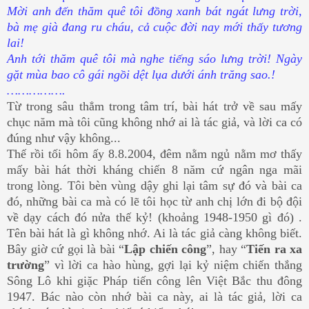
Mời anh đến thăm quê tôi đồng xanh bát ngát lưng trời,
bà mẹ già đang ru cháu, cả cuộc đời nay mới thấy tương
lai!
Anh tới thăm quê tôi mà nghe tiếng sáo lưng trời! Ngày
gặt mùa bao cô gái ngồi dệt lụa dưới ánh trăng sao.!
…………….
Từ trong sâu thẳm trong tâm trí, bài hát trở về sau mấy
chục năm mà tôi cũng không nhớ ai là tác giả, và lời ca có
đúng như vậy không...
Thế rồi tối hôm ấy 8.8.2004, đêm nằm ngủ nằm mơ thấy
mấy bài hát thời kháng chiến 8 năm cứ ngân nga mãi
trong lòng. Tôi bèn vùng dậy ghi lại tâm sự đó và bài ca
đó, những bài ca mà có lẽ tôi học từ anh chị lớn đi bộ đội
về dạy cách đó nửa thế kỷ! (khoảng 1948-1950 gì đó) .
Tên bài hát là gì không nhớ. Ai là tác giả càng không biết.
Bây giờ cứ gọi là bài “
Lập chiến công
”, hay “
Tiến ra xa
trường
” vì lời ca hào hùng, gợi lại kỷ niệm chiến thắng
Sông Lô khi giặc Pháp tiến công lên Việt Bắc thu đông
1947. Bác nào còn nhớ bài ca này, ai là tác giả, lời ca