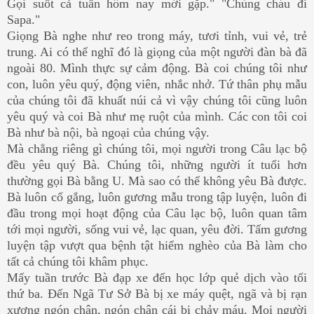
Gọi suốt cả tuần hôm nay mới gặp." "Chúng cháu đi
Sapa."
Giọng Bà nghe như reo trong máy, tươi tỉnh, vui vẻ, trẻ
trung. Ai có thể nghĩ đó là giọng của một người đàn bà đã
ngoài 80. Mình thực sự cảm động. Bà coi chúng tôi như
con, luôn yêu quý, động viên, nhắc nhở. Tứ thân phụ mẫu
của chúng tôi đã khuất núi cả vì vậy chúng tôi cũng luôn
yêu quý và coi Bà như mẹ ruột của mình. Các con tôi coi
Bà như bà nội, bà ngoại của chúng vậy.
Mà chẳng riêng gì chúng tôi, mọi người trong Câu lạc bộ
đều yêu quý Bà. Chúng tôi, những người ít tuổi hơn
thường gọi Bà bằng U. Mà sao có thể không yêu Bà được.
Bà luôn cố gắng, luôn gương mẫu trong tập luyện, luôn đi
đầu trong mọi hoạt động của Câu lạc bộ, luôn quan tâm
tới mọi người, sống vui vẻ, lạc quan, yêu đời. Tấm gương
luyện tập vượt qua bệnh tật hiểm nghèo của Bà làm cho
tất cả chúng tôi khâm phục.
Mấy tuần trước Bà đạp xe đến học lớp quẻ dịch vào tối
thứ ba. Đến Ngã Tư Sở Bà bị xe máy quệt, ngã và bị rạn
xương ngón chân, ngón chân cái bị chảy máu. Mọi người