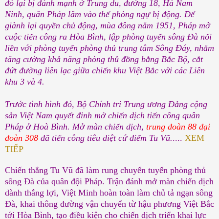
đó lại bị đánh mạnh ở Trung du, đường 18, Hà Nam
Ninh, quân Pháp lâm vào thế phòng ngự bị động. Để
giành lại quyền chủ động, mùa đông năm 1951, Pháp mở
cuộc tiến công ra Hòa Bình, lập phòng tuyến sông Đà nối
liền với phòng tuyến phòng thủ trung tâm Sông Đáy, nhằm
tăng cường khả năng phòng thủ đồng bằng Bắc Bộ, cắt
đứt đường liên lạc giữa chiến khu Việt Bắc với các Liên
khu 3 và 4.
Trước tình hình đó, Bộ Chính tri Trung ương Đảng cộng
sản Việt Nam quyết đinh mở chiến dịch tiến công quân
Pháp ở Hoà Bình. Mở màn chiến dịch,
trung đoàn 88 đại
đoàn 308
đã tiến công tiêu diệt cứ điểm Tu Vũ.
....
XEM
TIẾP
Chiến thắng Tu Vũ đã làm rung chuyển tuyến phòng thủ
sông Đà của quân đội Pháp. Trận đánh mở màn chiến dịch
dành thắng lợi, Việt Minh hoàn toàn làm chủ tả ngạn sông
Đà, khai thông đường vận chuyển từ hậu phương Việt Bắc
tới Hòa Bình, tạo điều kiện cho chiến dịch triển khai lực