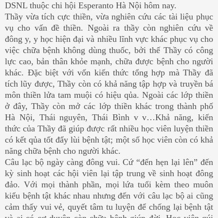
DSNL thuộc chi hội Esperanto Hà Nội hôm nay.
Thầy vừa tích cực thiền, vừa nghiên cứu các tài liệu phục
vụ cho vấn đề thiền. Ngoài ra thầy còn nghiên cứu về
đông y, y học hiện đại và nhiều lĩnh vực khác phục vụ cho
việc chữa bệnh không dùng thuốc, bởi thế Thầy có công
lực cao, bản thân khỏe mạnh, chữa được bệnh cho người
khác. Đặc biệt với vốn kiến thức tổng hợp mà Thầy đã
tích lũy được, Thầy còn có khả năng tập hợp và truyền bá
môn thiền lửa tam muội có hiệu qủa. Ngoài các lớp thiền
ở đây, Thầy còn mở các lớp thiền khác trong thành phố
Hà Nội, Thái nguyên, Thái Bình v v…Khả năng, kiến
thức của Thầy đã giúp được rất nhiều học viên luyện thiền
có kết qủa tốt đẩy lùi bệnh tật; một số học viên còn có khả
năng chữa bệnh cho người khác.
Câu lạc bộ ngày càng đông vui. Cứ “đến hẹn lại lên” đến
kỳ sinh hoạt các hội viên lại tập trung về sinh hoạt đông
đảo. Với mọi thành phần, mọi lứa tuổi kèm theo muôn
kiểu bệnh tật khác nhau nhưng đến với câu lạc bộ ai cũng
cảm thấy vui vẻ, quyết tâm tu luyện để chống lại bệnh tật
và ai có cơ duyên còn chữa bệnh giúp đời. Học viên qúi