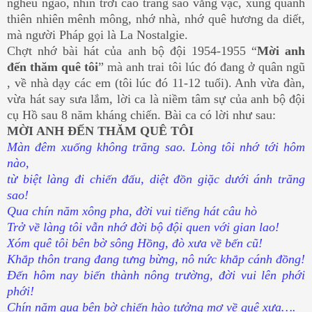
nghêu ngao, nhìn trời cao trăng sao vằng vặc, xung quanh
thiên nhiên mênh mông, nhớ nhà, nhớ quê hương da diết,
mà người Pháp gọi là La Nostalgie.
Chợt nhớ bài hát của anh bộ đội 1954-1955 “
Mời anh
đến thăm quê tôi
” mà anh trai tôi lúc đó đang ở quân ngũ
, về nhà dạy các em (tôi lúc đó 11-12 tuổi). Anh vừa đàn,
vừa hát say sưa lắm, lời ca là niềm tâm sự của anh bộ đội
cụ Hồ sau 8 năm kháng chiến. Bài ca có lời như sau:
MỜI ANH ĐẾN THĂM QUÊ TÔI
Màn đêm xuống không trăng sao. Lòng tôi nhớ tới hôm
nào,
từ biệt làng đi chiến đấu, diệt đồn giặc dưới ánh trăng
sao!
Qua chín năm xông pha, đời vui tiếng hát câu hò
Trở về làng tôi vẫn nhớ đời bộ đội quen với gian lao!
Xóm quê tôi bên bờ sông Hồng, đò xưa về bến cũ!
Khắp thôn trang đang tưng bừng, nô nức khắp cánh đồng!
Đến hôm nay biến thành nông trường, đời vui lên phới
phới!
Chín năm qua bên bờ chiến hào tưởng mơ về quê xưa….