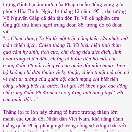
lượng đánh bại âm mưu của Pháp chiếm đóng vùng giải
phóng Hòa Bình. Ngày 14 tháng 12 năm 1951, đại tướng
Võ Nguyên Giáp đã đến tận đồn Tu Vũ để nghiên cứu.
Ông gửi thư khen ngợi trung đoàn 88. trong đó có đoạn
viết :
"...
Chiến thắng Tu Vũ là một trận công kiên lớn nhất, mở
màn chiến dịch. Chiến thắng Tu Vũ biểu hiện tinh thần
quả cảm hy sinh, tích cực, chủ động tiêu diệt địch, linh
hoạt trong chiến đấu, chứng tỏ bước tiến bộ mới của
trung đoàn 88 nói riêng và của quân đội nói chung. Tiến
bộ không chỉ đơn thuần về kỹ thuật, chiến thuật mà còn cả
về mặt tư tưởng của quân đội cách mạng chỉ biết tiến
công, không biết lùi bước. Tôi gửi lời khen ngợi các đồng
chí trung đoàn 88 đã nêu cao gương anh dũng tuyệt vời
của quân đội..."
Thắng lợi to lớn này chứng tỏ bước trưởng thành lớn
mạnh của Quân đội Nhân dân Việt Nam, khả năng đánh
thắng quân Pháp phòng ngự trong công sự vững chắc với