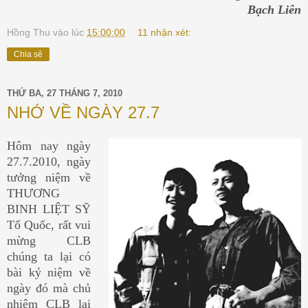
Bạch Liên
Hồng Thu
vào lúc
15:00:00
11 nhận xét:
Chia sẻ
THỨ BA, 27 THÁNG 7, 2010
NHỚ VỀ NGÀY 27.7
Hôm nay ngày
27.7.2010, ngày
tưởng niệm về
THƯƠNG
BINH LIỆT SỸ
Tổ Quốc, rất vui
mừng CLB
chúng ta lại có
bài kỷ niệm về
ngày đó mà chủ
nhiệm CLB lại