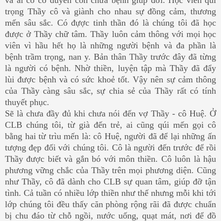
trọng Thầy cô và giành cho nhau sự đồng cảm, thương
mến sâu sắc. Có đựợc tinh thần đó là chúng tôi đã học
được ở Thầy chữ tâm. Thầy luôn cảm thông với mọi học
viên vì hầu hết họ là những người bệnh và đa phần là
bệnh trầm trọng, nan y. Bản thân Thầy trước đây đã từng
là người có bệnh. Nhờ thiền, luyện tập mà Thầy đã đẩy
lùi được bệnh và có sức khoẻ tốt. Vậy nên sự cảm thông
của Thầy càng sâu sắc, sự chia sẻ của Thầy rất có tính
thuyết phục.
Sẽ là chưa đầy đủ khi chưa nói đến vợ Thầy - cô Huệ. Ở
CLB chúng tôi, từ già đến trẻ, ai cũng qúi mến gọi cô
bằng hai từ trìu mến là: cô Huệ, người đã để lại những ấn
tượng đẹp đối với chúng tôi. Cô là người đến trước để rồi
Thầy được biết và gắn bó với môn thiền. Cô luôn là hậu
phương vững chắc của Thầy trên mọi phương diện. Cũng
như Thầy, cô đã dành cho CLB sự quan tâm, giúp đỡ tận
tình. Cả tuần có nhiều lớp thiền như thế nhưng mỗi khi tới
lớp chúng tôi đều thấy căn phòng rộng rãi đã được chuẩn
bị chu đáo từ chỗ ngồi, nước uống, quạt mát, nơi để đồ