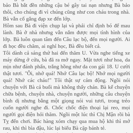
bảo Bà bắt đền những cậu bé gây tai nạn nhưng Bà bảo
thôi, cho chúng đi vì chúng cũng như con cháu trong nhà.
Bà vẫn cố gắng đạp xe đến lớp.
Hôm sau Bà đi viện chụp lại và phải chỉ định bó để mau
lành. Bà ở nhà nhưng vẫn nắm được mọi tình hình của
lớp. Bà luôn quan tâm đến Câu lạc bộ, đến mọi người. Ai
đi học đều chăm, ai nghỉ học, Bà đều biết cả.
Tôi dành cả sáng thứ hai đến thăm U. Vừa nghe tiếng xe
máy dừng ở cửa, bà đã ra mở ngay. Mặt tươi như hoa, da
mịn như đánh phấn, trắng hồng như da con gái 18. U cười
thật tươi. "Ôi, nhớ quá! Nhớ Câu lạc bộ! Nhớ mọi người
quá! Nhớ các cháu!" Tôi thật sự cảm động. Ngồi nói
chuyện với Bà cả buổi mà không thấy chán. Bà kể chuyện
chữa bệnh, chuyện nhà, chuyện người, những câu chuyện
bình dị nhưng bằng một giọng nói vui tươi, trong trẻo
cuốn người nghe đi. Chốc chốc điện thoại lại reo, mọi
người gọi điện hỏi thăm. Ngồi một lúc thì Chị Mận rồi bà
Tỵ đến chơi. Bác hàng xóm chạy qua mua hộ khi thì mớ
rau, khi thì bìa đậu, lúc lại biếu Bà cặp bánh tẻ.