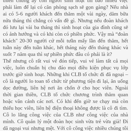
thiền chừng ấy con người sinh hoạt thì bao nhiêu việc
phải làm để lại có căn phòng sạch sẽ gọn gàng? Nếu nhà
ai có 5-6 người khách đến thăm một vài ngày, dăm bữa
nửa tháng thì chẳng có vấn đề gì. Nhưng nếu đoàn khách
đó lưu lại vài ba tháng thì sinh hoạt của gia đình cũng sẽ
có ảnh hưởng và có khi còn có phiền phức. Vậy mà “đoàn
khách" 20-30 người cứ mỗi tưần mấy lần đến thăm, hết
tuần này đến tuần khác, hết tháng này đến tháng khác và
suốt 7 năm qua thì sự phiền phức đâu có phải là ít?
Thế nhưng cô rất vui vẻ đón tiếp, vui vẻ làm tất cả mọi
việc, luôn chuẩn bị chu đáo mọi điều kiện phục vụ lớp
trước giờ sinh hoạt. Những khi CLB tổ chức đi đã ngoại –
cô là người lo toan tổ chức từ phương tiện đi lại, ăn uống
dọc đường, liên hệ nơi ăn chốn ở cho học viên. Ngoài
thời gian thiền, CLB tổ chức chương trình thăm quan
hoặc vãn cảnh các nơi. Có khi đến giờ xe chạy mà còn
thiếu học viên, liên hệ điện thoại không được là cô đi tìm.
Cô lo lắng công việc của CLB như công việc của nhà
mình. Cô quản lý một đoàn học sinh vừa trẻ vừa già! Đi
dã ngoại vui nhưng mệt. Với cô công việc nhiều chúng tôi