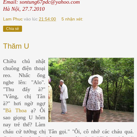
Email: sontung67pdc@yahoo.com
Hà Nội, 27.7.2010
Lam Phuc
vào lúc
21:54:00
5 nhận xét:
Chia sẻ
Thăm U
Chiều chủ nhật
chuông điện thoại
reo. Nhấc ống
nghe lên: "Alo".
"Thu đấy à?"
"Vâng, chị Tân
à?" hơi ngờ ngợ
"
Bà Thoa
ạ? Ôi
sao giọng U hôm
nay trẻ thế? Làm
cháu cứ tưởng chị Tân gọi." "Ôi, cô nhớ các cháu quá.