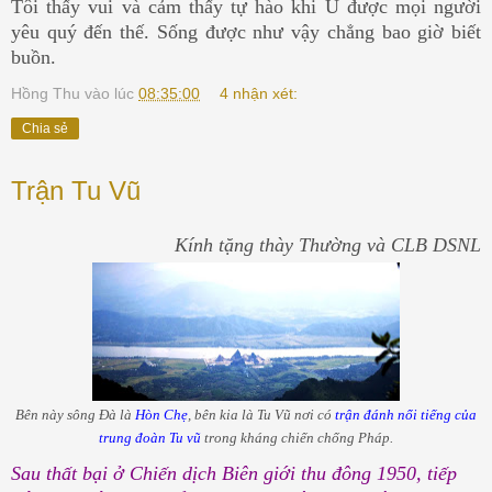
Tôi thấy vui và cảm thấy tự hào khi U được mọi người
yêu quý đến thế. Sống được như vậy chẳng bao giờ biết
buồn.
Hồng Thu
vào lúc
08:35:00
4 nhận xét:
Chia sẻ
Trận Tu Vũ
Kính tặng thày Thường và CLB DSNL
Bên này sông Đà là
Hòn Chẹ
, bên kia là Tu Vũ nơi có
trận đánh nổi tiếng của
trung đoàn Tu vũ
trong kháng chiến chống Pháp.
Sau thất bại ở Chiến dịch Biên giới thu đông 1950, tiếp