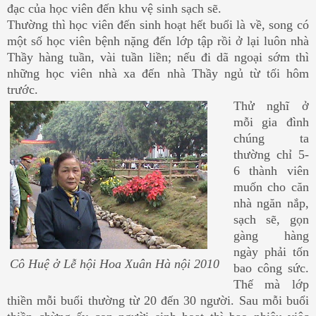
đạc của học viên đến khu vệ sinh sạch sẽ.
Thường thì học viên đến sinh hoạt hết buổi là về, song có
một số học viên bệnh nặng đến lớp tập rồi ở lại luôn nhà
Thầy hàng tuần, vài tuần liền; nếu đi dã ngoại sớm thì
những học viên nhà xa đến nhà Thầy ngủ từ tối hôm
trước.
Thử nghĩ ở
mỗi gia đình
chúng ta
thường chỉ 5-
6 thành viên
muốn cho căn
nhà ngăn nắp,
sạch sẽ, gọn
gàng hàng
ngày phải tốn
Cô Huệ ở Lễ hội Hoa Xuân Hà nội 2010
bao công sức.
Thế mà lớp
thiền mỗi buổi thường từ 20 đến 30 người. Sau mỗi buổi