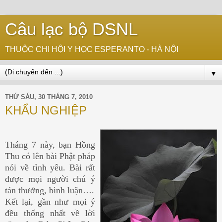
Câu lạc bộ DSNL
THUỘC CHI HỘI Y HỌC ESPERANTO - HÀ NỘI
▼
THỨ SÁU, 30 THÁNG 7, 2010
KHẨU NGHIỆP
Tháng 7 này, bạn Hồng
Thu có lên bài Phật pháp
nói về tình yêu. Bài rất
được mọi người chú ý
tán thưởng, bình luận….
Kết lại, gần như mọi ý
đều thống nhất về lời