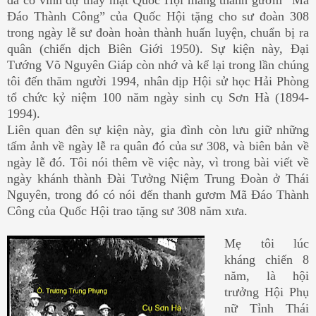
đã có vinh dự thay mặt Quốc Hội mang thanh gươm “Mã
Đáo Thành Công” của Quốc Hội tặng cho sư đoàn 308
trong ngày lễ sư đoàn hoàn thành huấn luyện, chuẩn bị ra
quân (chiến dịch Biên Giới 1950). Sự kiện này, Đại
Tướng Võ Nguyên Giáp còn nhớ và kể lại trong lần chúng
tôi đến thăm người 1994, nhân dịp Hội sử học Hải Phòng
tổ chức kỷ niệm 100 năm ngày sinh cụ Sơn Hà (1894-
1994).
Liên quan đên sự kiện này, gia đình còn lưu giữ những
tấm ảnh về ngày lễ ra quân đó của sư 308, và biên bản về
ngày lễ đó. Tôi nói thêm về việc này, vì trong bài viết về
ngày khánh thành Đài Tưởng Niệm Trung Đoàn ở Thái
Nguyên, trong đó có nói đến thanh gươm Mã Đáo Thành
Công của Quốc Hội trao tặng sư 308 năm xưa.
Mẹ tôi lúc
kháng chiến 8
năm, là hội
trưởng Hội Phụ
nữ Tỉnh Thái