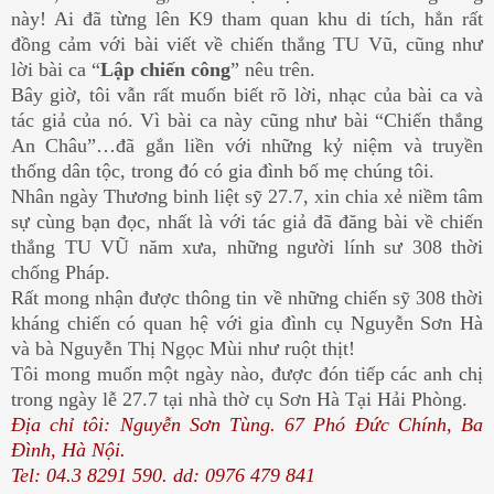
này! Ai đã từng lên K9 tham quan khu di tích, hẳn rất
đồng cảm với bài viết về chiến thắng TU Vũ, cũng như
lời bài ca “
Lập chiến công
” nêu trên.
Bây giờ, tôi vẫn rất muốn biết rõ lời, nhạc của bài ca và
tác giả của nó. Vì bài ca này cũng như bài “Chiến thắng
An Châu”…đã gắn liền với những kỷ niệm và truyền
thống dân tộc, trong đó có gia đình bố mẹ chúng tôi.
Nhân ngày Thương binh liệt sỹ 27.7, xin chia xẻ niềm tâm
sự cùng bạn đọc, nhất là với tác giả đã đăng bài về chiến
thắng TU VŨ năm xưa, những người lính sư 308 thời
chống Pháp.
Rất mong nhận được thông tin về những chiến sỹ 308 thời
kháng chiến có quan hệ với gia đình cụ Nguyễn Sơn Hà
và bà Nguyễn Thị Ngọc Mùi như ruột thịt!
Tôi mong muốn một ngày nào, được đón tiếp các anh chị
trong ngày lễ 27.7 tại nhà thờ cụ Sơn Hà Tại Hải Phòng.
Địa chỉ tôi: Nguyễn Sơn Tùng. 67 Phó Đức Chính, Ba
Đình, Hà Nội.
Tel: 04.3 8291 590. dd: 0976 479 841