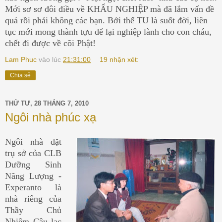
Mới sơ sơ đôi điều về KHẨU NGHIỆP mà đã lắm vấn đề
quá rồi phải không các bạn. Bởi thế TU là suốt đời, liên
tục mới mong thành tựu để lại nghiệp lành cho con cháu,
chết đi được về cõi Phật!
Lam Phuc
vào lúc
21:31:00
19 nhận xét:
Chia sẻ
THỨ TƯ, 28 THÁNG 7, 2010
Ngôi nhà phúc xạ
Ngôi nhà đặt
trụ sở của CLB
Dưỡng Sinh
Năng Lượng -
Experanto là
nhà riêng của
Thầy Chủ
Nhiệm Câu lạc