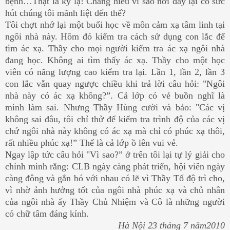
bệnh…Thật là kỳ lạ! Chẳng hiểu vì sao nơi đây lại có sức
hút chúng tôi mãnh liệt đến thế?
Tôi chợt nhớ lại một buổi học về môn cảm xạ tâm linh tại
ngôi nhà này. Hôm đó kiểm tra cách sử dụng con lắc để
tìm ác xạ. Thầy cho mọi người kiểm tra ác xạ ngôi nhà
đang học. Không ai tìm thấy ác xạ. Thầy cho một học
viên có năng lượng cao kiểm tra lại. Lần 1, lần 2, lần 3
con lắc vẫn quay ngược chiều khi trả lời câu hỏi: "Ngôi
nhà này có ác xạ không?”. Cả lớp có vẻ buồn nghĩ là
mình làm sai. Nhưng Thầy Hùng cười và bảo: "Các vị
không sai đâu, tôi chỉ thử để kiểm tra trình độ của các vị
chứ ngôi nhà này không có ác xạ mà chỉ có phúc xạ thôi,
rất nhiều phúc xạ!” Thế là cả lớp ồ lên vui vẻ.
Ngay lập tức câu hỏi "Vì sao?” ở trên tôi lại tự lý giải cho
chính mình rằng: CLB ngày càng phát triển, hội viên ngày
càng đông và gắn bó với nhau có lẽ vì Thầy Tổ độ trì cho,
vì nhờ ảnh hưởng tốt của ngôi nhà phúc xạ và chủ nhân
của ngôi nhà ấy Thầy Chủ Nhiệm và Cô là những người
có chữ tâm đáng kính.
Hà Nội 23 tháng 7 năm2010