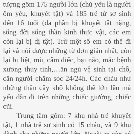
tượng gồm 175 người lớn (chủ yếu là người
ốm yếu, khuyết tật) và 185 trẻ từ sơ sinh
đến 16 tuổi (đa phần bị khuyết tật nặng,
sống đời sống thần kinh thực vật, các em
còn lại bị dị tật). Trừ một số em có thể đi
lại và nói được những từ đơn giản nhất, còn
lại bị liệt, mù, câm điếc, bại não, mắc bệnh
xương thủy tinh,…ăn ngủ vệ sinh tại chỗ,
cần người chăm sóc 24/24h. Các cháu như
những thân cây khô không thể lớn lên mà
yếu dần đi trên những chiếc giường, chiếc
cũi.
Trung tâm gồm: 7 khu nhà trẻ khuyết
tật, 1 nhà trẻ sơ sinh có 15 cháu, và 9 khu
dành cho những người lớn. Ngoài ra còn có