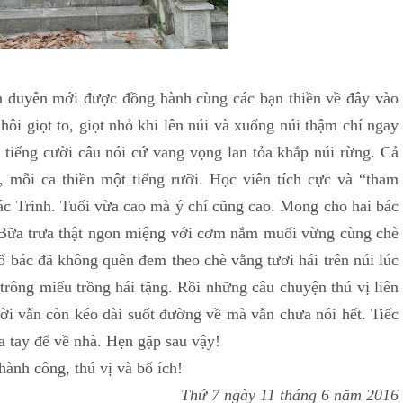
ên mới được đồng hành cùng các bạn thiền về đây vào
ôi giọt to, giọt nhỏ khi lên núi và xuống núi thậm chí ngay
g tiếng cười câu nói cứ vang vọng lan tỏa khắp núi rừng. Cả
u, mỗi ca thiền một tiếng rưỡi. Học viên tích cực và “tham
Bác Trinh. Tuổi vừa cao mà ý chí cũng cao. Mong cho hai bác
. Bữa trưa thật ngon miệng với cơm nắm muối vừng cùng chè
ố bác đã không quên đem theo chè vằng tươi hái trên núi lúc
ừ trông miếu trồng hái tặng. Rồi những câu chuyện thú vị liên
i vẫn còn kéo dài suốt đường về mà vẫn chưa nói hết. Tiếc
ia tay để về nhà. Hẹn gặp sau vậy!
h công, thú vị và bổ ích!
Thứ 7 ngày 11 tháng 6 năm 2016