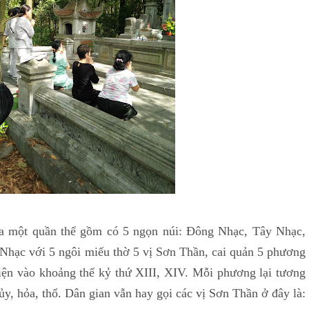
t quần thể gồm có 5 ngọn núi: Đông Nhạc, Tây Nhạc,
hạc với 5 ngôi miếu thờ 5 vị Sơn Thần, cai quản 5 phương
iện vào khoảng thế kỷ thứ XIII, XIV. Mỗi phương lại tương
y, hỏa, thổ. Dân gian vẫn hay gọi các vị Sơn Thần ở đây là: