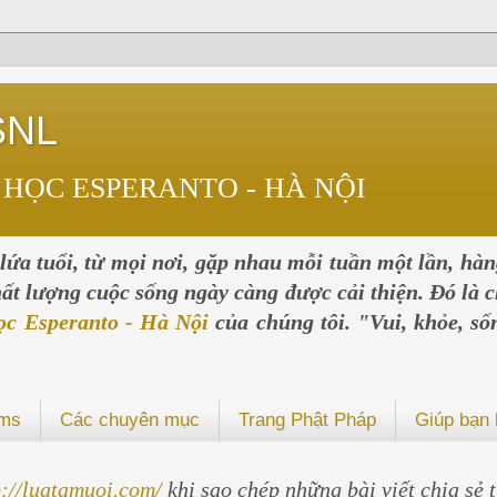
SNL
 HỌC ESPERANTO - HÀ NỘI
ứa tuổi, từ mọi nơi, gặp nhau mỗi tuần một lần, hà
chất lượng cuộc sống ngày càng được cải thiện. Đó là c
ọc Esperanto - Hà Nội
của chúng tôi. "Vui, khỏe, số
ums
Các chuyên mục
Trang Phật Pháp
Giúp bạn 
p://luatamuoi.com/
khi sao chép những bài viết chia sẻ