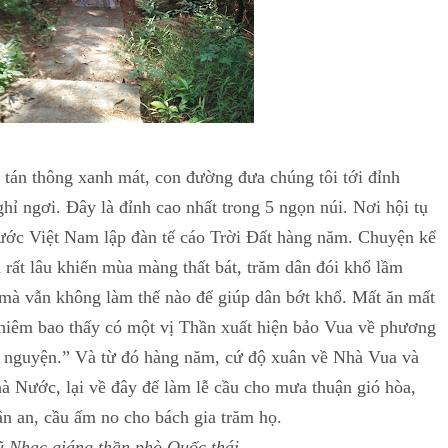
tán thông xanh mát, con đường đưa chúng tôi tới đỉnh
hỉ ngơi. Đây là đỉnh cao nhất trong 5 ngọn núi. Nơi hội tụ
ước Việt Nam lập đàn tế cáo Trời Đất hàng năm. Chuyện kể
 rất lâu khiến mùa màng thất bát, trăm dân đói khổ lầm
mà vẫn không làm thế nào để giúp dân bớt khổ. Mất ăn mất
hiêm bao thấy có một vị Thần xuất hiện bảo Vua về phương
ý nguyện.” Và từ đó hàng năm, cứ độ xuân về Nhà Vua và
à Nước, lại về đây để làm lễ cầu cho mưa thuận gió hòa,
ân an, cầu ấm no cho bách gia trăm họ.
 Nhạc giáng thần phò Quốc thái