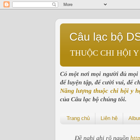
Câu lạc bộ D
THUỘC CHI HỘI Y
Có một nơi mọi người đủ mọi l
để luyện tập, để cười vui, để 
Năng lượng thuộc chi hội y h
của Câu lạc bộ chúng tôi.
Trang chủ
Liên hệ
Alb
Đề nghị ghi rõ nguồn
htt