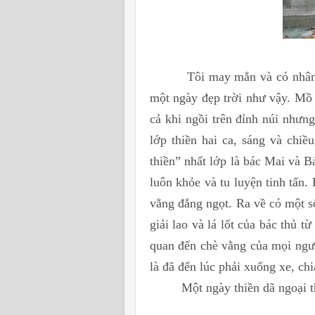
Tôi may mắn và có nhân duy
một ngày đẹp trời như vậy. Mồ h
cả khi ngồi trên đỉnh núi nhưn
lớp thiền hai ca, sáng và chiề
thiền” nhất lớp là bác Mai và 
luôn khỏe và tu luyện tinh tấn
vằng đắng ngọt. Ra về có một s
giải lao và lá lốt của bác thủ t
quan đến chè vằng của mọi ngườ
là đã đến lúc phải xuống xe, ch
Một ngày thiền dã ngoại thàn