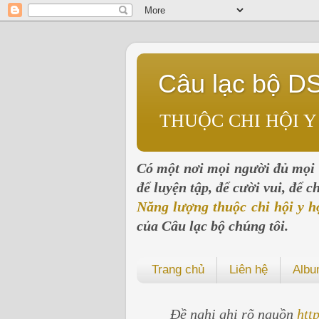
Câu lạc bộ D
THUỘC CHI HỘI Y
Có một nơi mọi người đủ mọi l
để luyện tập, để cười vui, để 
Năng lượng thuộc chi hội y h
của Câu lạc bộ chúng tôi.
Trang chủ
Liên hệ
Alb
Đề nghị ghi rõ nguồn
htt