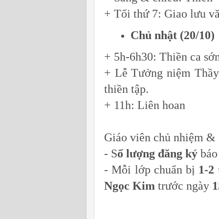
+ Tối thứ 7: Giao lưu v
Chủ nhật (20/10)
+ 5h-6h30: Thiền ca sớ
+ Lễ Tưởng niệm Thầy t
thiền tập.
+ 11h: Liên hoan
Giáo viên chủ nhiệm & B
- S
ố lượng đăng ký
báo
- Mỗi lớp chuẩn bị
1-2 
Ngọc Kim
trước ngày
1