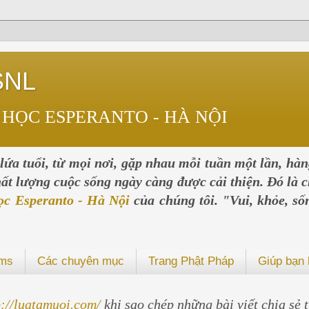
SNL
 HỌC ESPERANTO - HÀ NỘI
ứa tuổi, từ mọi nơi, gặp nhau mỗi tuần một lần, hà
chất lượng cuộc sống ngày càng được cải thiện. Đó là c
ọc Esperanto - Hà Nội
của chúng tôi. "Vui, khỏe, số
ums
Các chuyên mục
Trang Phật Pháp
Giúp bạn 
p://luatamuoi.com/
khi sao chép những bài viết chia sẻ