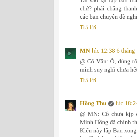
chứ? phải chăng thanh
các ban chuyên đề ngh
Trả lời
MN
lúc 12:38 6 tháng
@ Cô Vân: Ồ, đúng rồi
mình suy nghĩ chưa hế
Trả lời
Hồng Thu
lúc 18:2
@ MN: Cô chưa kịp đ
Minh Hồng đã chính thứ
Kiểu này lập Ban xong