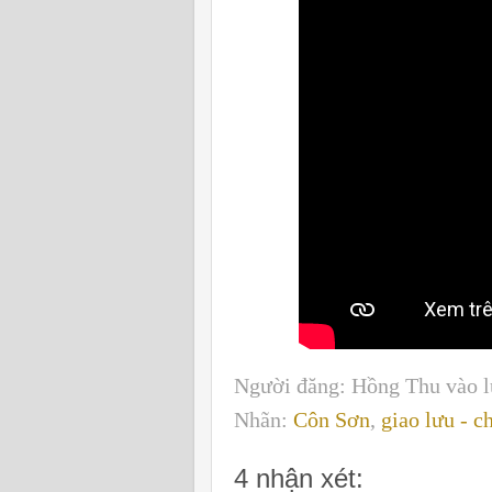
Người đăng:
Hồng Thu
vào 
Nhãn:
Côn Sơn
,
giao lưu - c
4 nhận xét: