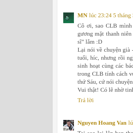
MN
lúc 23:24 5 tháng
Cô ơi, sao CLB mình 
gương mặt thanh niên 
sĩ" lắm :D
Lại nói về chuyện già 
tuổi, híc, nhưng rồi n
sinh hoạt cùng các bá
trong CLB tính cách v
thứ Sáu, cứ nói chuyện 
Vui thật! Có lẽ nhờ tin
Trả lời
Nguyen Hoang Van
l
Tai sao lại lập ban t