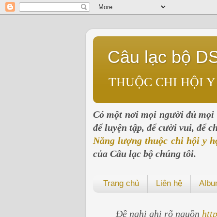
Câu lạc bộ D
THUỘC CHI HỘI Y
Có một nơi mọi người đủ mọi l
để luyện tập, để cười vui, để 
Năng lượng thuộc chi hội y h
của Câu lạc bộ chúng tôi.
Trang chủ
Liên hệ
Alb
Đề nghị ghi rõ nguồn
htt