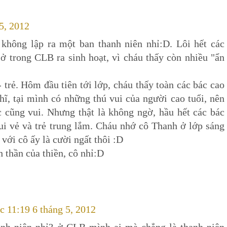
 5, 2012
không lập ra một ban thanh niên nhỉ:D. Lôi hết các
ở trong CLB ra sinh hoạt, vì cháu thấy còn nhiều "ẩn
- trẻ. Hôm đầu tiên tới lớp, cháu thấy toàn các bác cao
ghĩ, tại mình có những thú vui của người cao tuổi, nên
c cũng vui. Nhưng thật là không ngờ, hầu hết các bác
ui vẻ và trẻ trung lắm. Cháu nhớ cô Thanh ở lớp sáng
với cô ấy là cười ngất thôi :D
h thần của thiền, cô nhỉ:D
úc 11:19 6 tháng 5, 2012
hanh niên nhỉ? ở CLB mình ai mà chẳng là thanh niên