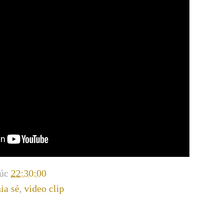
lúc
22:30:00
hia sẻ
,
video clip