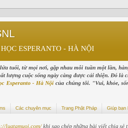
SNL
 HỌC ESPERANTO - HÀ NỘI
ứa tuổi, từ mọi nơi, gặp nhau mỗi tuần một lần, hà
chất lượng cuộc sống ngày càng được cải thiện. Đó là c
ọc Esperanto - Hà Nội
của chúng tôi. "Vui, khỏe, số
ums
Các chuyên mục
Trang Phật Pháp
Giúp bạn 
p://luatamuoi.com/
khi sao chép những bài viết chia sẻ