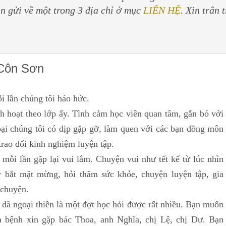
in gửi về một trong 3 địa chỉ ở mục
LIÊN HỆ
. Xin trân 
i Côn Sơn
lần chúng tôi háo hức.
h hoạt theo lớp ấy. Tình cảm học viên quan tâm, gắn bó với
ại chúng tôi có dịp gặp gỡ, làm quen với các bạn đồng môn
 trao đổi kinh nghiệm luyện tập.
mỗi lần gặp lại vui lắm. Chuyện vui như tết kể từ lúc nhìn
y bắt mặt mừng, hỏi thăm sức khỏe, chuyện luyện tập, gia
i chuyện.
 dã ngoại thiền là một đợt học hỏi được rất nhiều. Bạn muốn
a bệnh xin gặp
bác Thoa,
anh Nghĩa, chị Lệ, chị Dư. Bạn