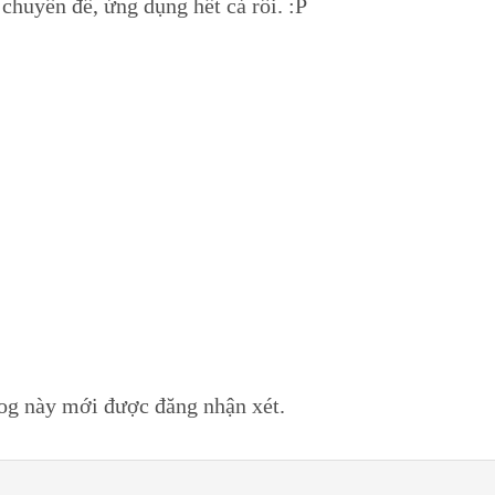
 chuyên đề, ứng dụng hết cả rồi. :P
log này mới được đăng nhận xét.