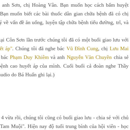
p anh Sơn, chị Hoàng Vân. Bạn muốn học cách bấm huyệt
Bạn muốn biết các bài thuốc dân gian chữa bệnh đã có chị
 về vấn đề ăn uống, luyện tập chữa bệnh tiểu đường, trĩ, và
tại Côn Sơn lần trước chúng tôi đã có một buổi giao lưu với
ết áp"
. Chúng tôi đã nghe bác
Vũ Đình Cung
, chị
Lưu Mai
 bác
Phạm Duy Khiêm
và anh
Nguyễn Văn Chuyền
chia sẻ
bệnh cao huyết áp của mình. Cuối buổi cả đoàn nghe Thầy
audio do Bá Huấn ghi lại.)
a rồi, chúng tôi cũng có buổi giao lưu - chia sẻ với chủ
Tam Muội". Hiện nay độ tuổi trung bình của hội viên - học