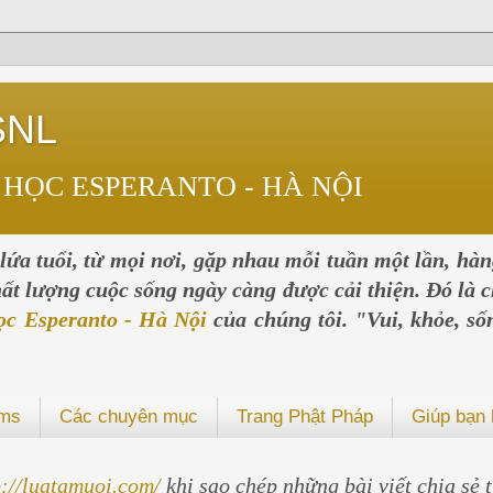
SNL
 HỌC ESPERANTO - HÀ NỘI
ứa tuổi, từ mọi nơi, gặp nhau mỗi tuần một lần, hà
chất lượng cuộc sống ngày càng được cải thiện. Đó là c
ọc Esperanto - Hà Nội
của chúng tôi. "Vui, khỏe, số
ums
Các chuyên mục
Trang Phật Pháp
Giúp bạn 
p://luatamuoi.com/
khi sao chép những bài viết chia sẻ