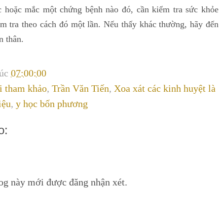
ợc hoặc mắc một chứng bệnh nào đó, cần kiểm tra
sức khỏe
iểm tra theo cách đó một lần. Nếu thấy khác
thường, hãy đến
n thân.
lúc
07:00:00
i tham khảo
,
Trần Văn Tiến
,
Xoa xát các kinh huyệt là
iệu
,
y học bốn phương
o:
log này mới được đăng nhận xét.