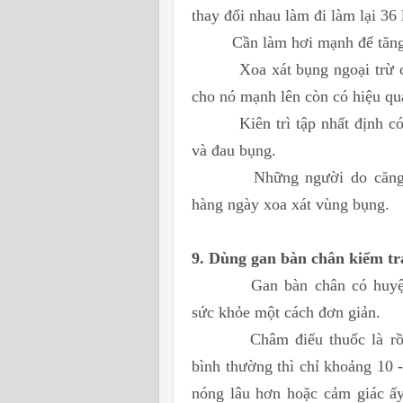
thay
đổi nhau làm đi làm lại 36 
Cần làm hơi mạnh để tăng
Xoa xát bụng ngoại trừ 
cho
nó mạnh lên còn có hiệu q
Kiên trì tập nhất định 
và
đau bụng.
Những người do căng
hàng
ngày xoa xát vùng bụng.
9. Dùng gan bàn chân kiểm tr
Gan bàn chân có huyệ
sức
khỏe một cách đơn giản.
Châm điếu thuốc là r
bình
thường thì chỉ khoảng 10 
nóng lâu hơn hoặc cảm giác ấ