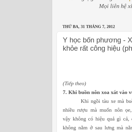
Mọi liên hệ x
THỨ BA, 31 THÁNG 7, 2012
Y học bốn phương - Xo
khỏe rất công hiệu (p
(Tiếp theo)
7. Khi buồn nôn xoa xát vào 
Khi ngồi tàu xe mà buồi nô
nhiều
rượu mà muốn nôn ọe,
vậy
không có hiệu quả gì cả, 
không
nằm ở sau lưng mà nằm