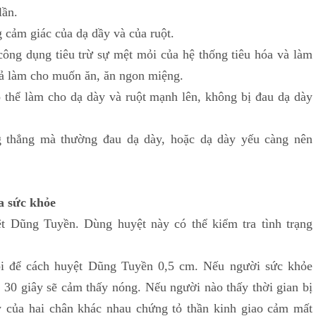
lần.
 cảm giác của dạ dầy và của ruột.
công dụng tiêu trừ sự mệt mỏi của hệ thống tiêu hóa và làm
uả làm cho muốn ăn, ăn ngon miệng.
có thể làm cho dạ dày và ruột mạnh lên, không bị đau dạ dày
 thẳng mà thường đau dạ dày, hoặc dạ dày yếu càng nên
a sức khỏe
t Dũng Tuyền. Dùng huyệt này có thể kiểm tra tình trạng
ồi để cách huyệt Dũng Tuyền 0,5 cm. Nếu người sức khỏe
- 30 giây sẽ cảm thấy nóng. Nếu người nào thấy thời gian
bị
y của hai chân khác nhau chứng tỏ thần kinh giao cảm
mất