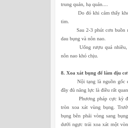
trung
quản, hạ quản....
Do đó khi cảm thấy khó
tim.
Sau 2-3 phút cơn buồn n
dau
bụng và nôn nao.
Uống rượu quá nhiều,
nôn
nao khó chịu.
8. Xoa xát bụng để làm dịu c
Nội tạng là nguồn gốc 
đầy
đủ năng lực là điều rất qua
Phương pháp cực kỳ đơ
tròn
xoa xát vùng bụng. Trướ
bụng
bên phải vòng sang bụng t
dưới
ngực trái xoa xát một vòn