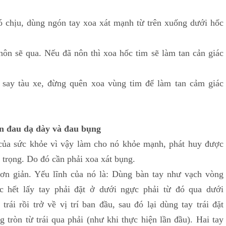
 chịu, dùng ngón tay xoa xát mạnh từ trên xuống dưới hốc
ôn sẽ qua. Nếu đã nôn thì xoa hốc tim sẽ làm tan cản giác
 say tàu xe, đừng quên xoa vùng tim để làm tan cảm giác
ơn đau dạ dày và đau bụng
của sức khỏe vì vậy làm cho nó khỏe mạnh, phát huy được
n trọng. Do đó cần phải xoa xát bụng.
n giản. Yếu lĩnh của nó là: Dùng bàn tay như vạch vòng
c hết lấy tay phải đặt ở dưới ngực phải từ đó qua dưới
rái rồi trở về vị trí ban đầu, sau đó lại dùng tay trái đặt
g tròn từ trái qua phải (như khi thực hiện lần đầu). Hai tay