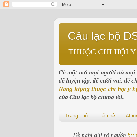
Câu lạc bộ D
THUỘC CHI HỘI Y
Có một nơi mọi người đủ mọi l
để luyện tập, để cười vui, để 
Năng lượng thuộc chi hội y h
của Câu lạc bộ chúng tôi.
Trang chủ
Liên hệ
Alb
Đề nghị ghi rõ nguồn
htt