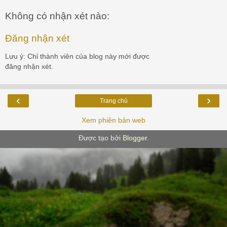
Không có nhận xét nào:
Đăng nhận xét
Lưu ý: Chỉ thành viên của blog này mới được
đăng nhận xét.
‹
›
Trang chủ
Xem phiên bản web
Được tạo bởi
Blogger
.