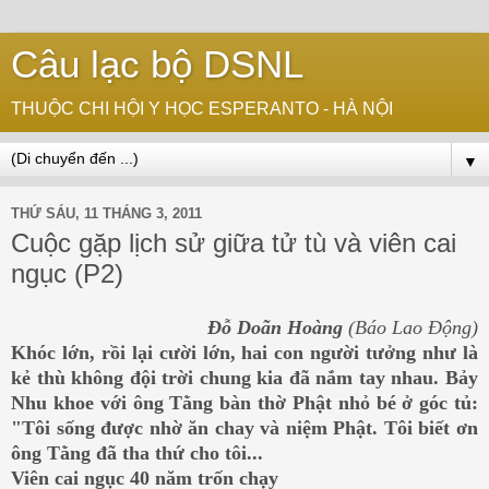
Câu lạc bộ DSNL
THUỘC CHI HỘI Y HỌC ESPERANTO - HÀ NỘI
▼
THỨ SÁU, 11 THÁNG 3, 2011
Cuộc gặp lịch sử giữa tử tù và viên cai
ngục (P2)
Đỗ Doãn Hoàng
(Báo Lao Động)
Khóc lớn, rồi lại cười lớn, hai con người tưởng như là
kẻ thù không đội trời chung kia đã nắm tay nhau. Bảy
Nhu khoe với ông Tằng bàn thờ Phật nhỏ bé ở góc tủ:
"Tôi sống được nhờ ăn chay và niệm Phật. Tôi biết ơn
ông Tằng đã tha thứ cho tôi...
Viên cai ngục 40 năm trốn chạy