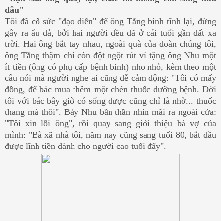
đâu"
Tôi đã cố sức "đạo diễn" để ông Tằng bình tĩnh lại, đừng
gây ra ẩu đả, bởi hai người đều đã ở cái tuổi gần đất xa
trời. Hai ông bắt tay nhau, ngoài quà của đoàn chúng tôi,
ông Tằng thậm chí còn đột ngột rút ví tặng ông Nhu một
ít tiền (ông có phụ cấp bệnh binh) nho nhỏ, kèm theo một
câu nói mà người nghe ai cũng dễ cảm động: "Tôi có mấy
đồng, để bác mua thêm một chén thuốc dưỡng bệnh. Đời
tôi với bác bây giờ có sống được cũng chỉ là nhờ... thuốc
thang mà thôi". Bảy Nhu bần thần nhìn mãi ra ngoài cửa:
"Tôi xin lỗi ông", rồi quay sang giới thiệu bà vợ của
mình: "Bà xã nhà tôi, năm nay cũng sang tuổi 80, bắt đầu
được lĩnh tiền dành cho người cao tuổi đấy".