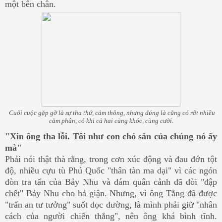
một bên chân.
Cuối cuộc gặp gỡ là sự tha thứ, cảm thông, nhưng đúng là cũng có rất nhiều
căm phẫn, có khi cả hai cùng khóc, cùng cười.
"Xin ông tha lỗi. Tôi như con chó săn của chúng nó ấy
mà"
Phải nói thật thà rằng, trong cơn xúc động và đau đớn tột
độ, nhiều cựu tù Phú Quốc "thân tàn ma dại" vì các ngón
đòn tra tấn của Bảy Nhu và đám quân cảnh đã đòi "đập
chết" Bảy Nhu cho hả giận. Nhưng, vì ông Tằng đã được
"trấn an tư tưởng" suốt dọc đường, là mình phải giữ "nhân
cách của người chiến thắng", nên ông khá bình tĩnh.