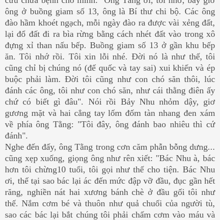
ông ở buồng giam số 13, ông là Bí thư chi bộ. Các ông
đào hầm khoét ngạch, mỗi ngày đào ra được vài xẻng đất,
lại đổ đất đi ra bìa rừng bằng cách nhét đất vào trong xô
đựng xỉ than nấu bếp. Buồng giam số 13 ở gần khu bếp
ăn. Tôi nhớ rồi. Tôi xin lỗi nhé. Đời nó là như thế, tôi
cũng chỉ bị chúng nó (đế quốc và tay sai) xui khiến và ép
buộc phải làm. Đời tôi cũng như con chó săn thôi, lúc
đánh các ông, tôi như con chó săn, như cái thằng điên ấy
chứ có biết gì đâu". Nói rồi Bảy Nhu nhỏm dậy, giơ
gương mặt và hai cẳng tay lốm đốm tàn nhang đen xám
về phía ông Tằng: "Tôi đây, ông đánh bao nhiêu thì cứ
đánh".
Nghe đến đấy, ông Tằng trong cơn căm phẫn bỗng dưng...
cũng xẹp xuống, giọng ông như rên xiết: "Bác Nhu à, bác
hơn tôi chừng10 tuổi, tôi gọi như thế cho tiện. Bác Nhu
ơi, thế tại sao bác lại ác đến mức đập vỡ đầu, đục gần hết
răng, nghiền nát hai xương bánh chè ở đầu gối tôi như
thế. Nắm cơm bé và thuôn như quả chuối của người tù,
sao các bác lại bắt chúng tôi phải chấm cơm vào máu và