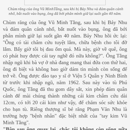
Chùm răng của ông Vũ MinhTằng, sau khi bị Bảy Nhu và đám quân cảnh
nhổ, bắt nuốt vào bụng, ông đã bới phân mình giữ lại suốt gần 40 năm.
Chùm răng của ông Vũ Minh Tằng, sau khi bị Bảy Nhu
và đám quân cảnh nhổ, bắt nuốt vào bụng, ông đã bới
phân mình giữ lại suốt gần 40 năm. Bảy Nhu hồi ức lại:
"Ông có tài châm cứu tuyệt lắm, chữa bệnh cho tôi đỡ
lắm. Bấy giờ tôi bị đau ốm quá. Mà này, giờ về quê, ông
có phát huy được cái tay nghề đó nữa không?". Ông Tằng
nhập ngũ khi bà vợ ở nhà đang mang thai đứa con thứ hai,
ông đi biệt và không bao giờ dám tin mình còn sống để
trở về. Ông được đào tạo y sĩ ở Viện 5 Quân y Ninh Bình
từ trước khi nhập ngũ, năm 1962. Sau này vào tù Phú
Quốc, ông Tằng đã thu gom dây sắt, xin phép đám quân
cảnh để mài chúng thành những cái kim châm cứu dài
12cm, có tới 20 cái kim như vậy, để chăm sóc sức khỏe
cho bạn tù. Riêng thượng sĩ bẻ răng Phạm Văn Nhu là
trường hợp "bệnh nhân" đặc biệt nhất của "tay kim Vũ
Minh Tằng".
"Bận sau ông quay lại, chắc tôi không còn sống nữa