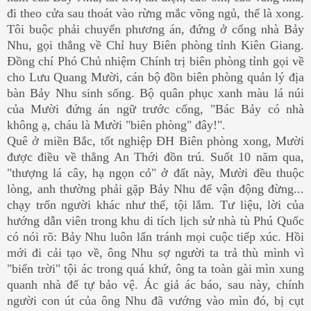
đi theo cửa sau thoát vào rừng mắc võng ngủ, thế là xong.
Tôi buộc phải chuyển phương án, đứng ở cổng nhà Bảy
Nhu, gọi thẳng về Chỉ huy Biên phòng tỉnh Kiên Giang.
Đồng chí Phó Chủ nhiệm Chính trị biên phòng tỉnh gọi về
cho Lưu Quang Mười, cán bộ đồn biên phòng quản lý địa
bàn Bảy Nhu sinh sống. Bộ quân phục xanh màu lá núi
của Mười đứng án ngữ trước cổng, "Bác Bảy có nhà
không ạ, cháu là Mười "biên phòng" đây!".
Quê ở miền Bắc, tốt nghiệp ĐH Biên phòng xong, Mười
được điều về thẳng An Thới đồn trú. Suốt 10 năm qua,
"thượng lá cây, hạ ngọn cỏ" ở đất này, Mười đều thuộc
lòng, anh thường phải gặp Bảy Nhu để vận động đừng...
chạy trốn người khác như thế, tội lắm. Tư liệu, lời của
hướng dẫn viên trong khu di tích lịch sử nhà tù Phú Quốc
có nói rõ: Bảy Nhu luôn lẩn tránh mọi cuộc tiếp xúc. Hồi
mới đi cải tạo về, ông Nhu sợ người ta trả thù mình vì
"biển trời" tội ác trong quá khứ, ông ta toàn gài mìn xung
quanh nhà để tự bảo vệ. Ác giả ác báo, sau này, chính
người con út của ông Nhu đã vướng vào mìn đó, bị cụt