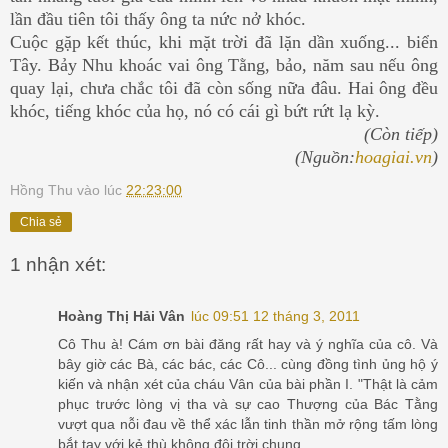
lần đầu tiên tôi thấy ông ta nức nở khóc.
Cuộc gặp kết thúc, khi mặt trời đã lặn dần xuống... biển
Tây. Bảy Nhu khoác vai ông Tằng, bảo, năm sau nếu ông
quay lại, chưa chắc tôi đã còn sống nữa đâu. Hai ông đều
khóc, tiếng khóc của họ, nó có cái gì bứt rứt lạ kỳ.
(Còn tiếp)
(Nguồn:
hoagiai.vn
)
Hồng Thu
vào lúc
22:23:00
Chia sẻ
1 nhận xét:
Hoàng Thị Hải Vân
lúc 09:51 12 tháng 3, 2011
Cô Thu à! Cám ơn bài đăng rất hay và ý nghĩa của cô. Và
bây giờ các Bà, các bác, các Cô... cùng đồng tình ủng hộ ý
kiến và nhận xét của cháu Vân của bài phần I. "Thật là cảm
phục trước lòng vị tha và sự cao Thượng của Bác Tằng
vượt qua nỗi đau về thể xác lẫn tinh thần mở rộng tấm lòng
bắt tay với kẻ thù không đội trời chung.