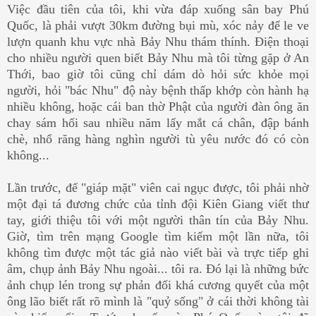
Việc đầu tiên của tôi, khi vừa đáp xuống sân bay Phú
Quốc, là phải vượt 30km đường bụi mù, xóc nảy để le ve
lượn quanh khu vực nhà Bảy Nhu thám thính. Điện thoại
cho nhiều người quen biết Bảy Nhu mà tôi từng gặp ở An
Thới, bao giờ tôi cũng chỉ dám dò hỏi sức khỏe mọi
người, hỏi "bác Nhu" độ này bệnh thấp khớp còn hành hạ
nhiều không, hoặc cái ban thờ Phật của người đàn ông ăn
chay sám hối sau nhiều năm lấy mắt cá chân, đập bánh
chè, nhổ răng hàng nghìn người tù yêu nước đó có còn
không...
Lần trước, để "giáp mặt" viên cai ngục được, tôi phải nhờ
một đại tá đương chức của tỉnh đội Kiên Giang viết thư
tay, giới thiệu tôi với một người thân tín của Bảy Nhu.
Giờ, tìm trên mạng Google tìm kiếm một lần nữa, tôi
không tìm được một tác giả nào viết bài và trực tiếp ghi
âm, chụp ảnh Bảy Nhu ngoài... tôi ra. Đó lại là những bức
ảnh chụp lén trong sự phản đối khá cương quyết của một
ông lão biết rất rõ mình là "quỷ sống" ở cái thời không tài