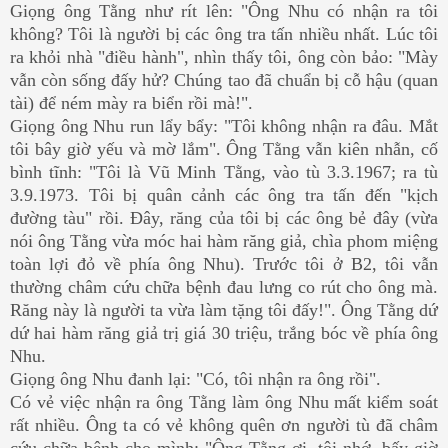
Giọng ông Tằng như rít lên: "Ông Nhu có nhận ra tôi
không? Tôi là người bị các ông tra tấn nhiều nhất. Lúc tôi
ra khỏi nhà "điều hành", nhìn thấy tôi, ông còn bảo: "Mày
vẫn còn sống đấy hử? Chúng tao đã chuẩn bị cỗ hậu (quan
tài) để ném mày ra biển rồi mà!".
Giọng ông Nhu run lẩy bẩy: "Tôi không nhận ra đâu. Mắt
tôi bây giờ yếu và mờ lắm". Ông Tằng vẫn kiên nhẫn, cố
bình tĩnh: "Tôi là Vũ Minh Tằng, vào tù 3.3.1967; ra tù
3.9.1973. Tôi bị quân cảnh các ông tra tấn đến "kịch
đường tàu" rồi. Đây, răng của tôi bị các ông bẻ đây (vừa
nói ông Tằng vừa móc hai hàm răng giả, chìa phom miệng
toàn lợi đỏ về phía ông Nhu). Trước tôi ở B2, tôi vẫn
thường châm cứu chữa bệnh đau lưng co rút cho ông mà.
Răng này là người ta vừa làm tặng tôi đấy!". Ông Tằng dứ
dứ hai hàm răng giả trị giá 30 triệu, trắng bóc về phía ông
Nhu.
Giọng ông Nhu đanh lại: "Có, tôi nhận ra ông rồi".
Có vẻ việc nhận ra ông Tằng làm ông Nhu mất kiểm soát
rất nhiều. Ông ta có vẻ không quên ơn người tù đã châm
cứu chữa bệnh cho mình: "Ông Tằng ơi, tôi nhớ, bấy giờ