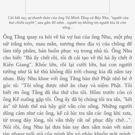
Cái bắt tay, sự thanh thản của ông Vũ Minh Tằng và Bảy Nhu, "người của
hai chiến tuyến", sau gần 40 năm... người nọ không tin người kia là còn
sống...
Ông Tằng quay ra hỏi về bà vợ hai của ông Nhu, một phụ
nữ trắng trẻo, mau mắn, nương theo địa vị của chồng để
làm tiếp phẩm, bán buôn phục vụ trong nhà tù. Ông Nhu
cho biết: "Bà ấy chết rồi, tôi đi cải tạo về thì bà ấy chết ở
Kiên Giang". Khóc lớn, rồi lại cười lớn, hai con người
tưởng như là kẻ thù không đội trời chung kia đã nắm tay
nhau. Bảy Nhu khoe với ông Tằng bàn thờ Phật nhỏ bé ở
góc tủ: "Tôi sống được nhờ ăn chay và niệm Phật. Tôi
biết ơn ông Tằng đã tha thứ cho tôi. Hôm trước còn có
ông Kế xuống gặp tôi. Ông ấy đã bị chúng tôi tra tấn, "kết
án" tử hình thế mà bây giờ vẫn còn sống. Những người
dũng cảm như các ông, kể cả lúc tra tấn các ông khi xưa,
từ trong đáy lòng, tôi vẫn thấy rất nể phục đấy chớ...".
Nói rồi, ông Nhu lại đưa bàn tay đen sẫm toàn vết nám
tàn nhang tuổi già của mình lên vò nhàu khuôn mặt mình,