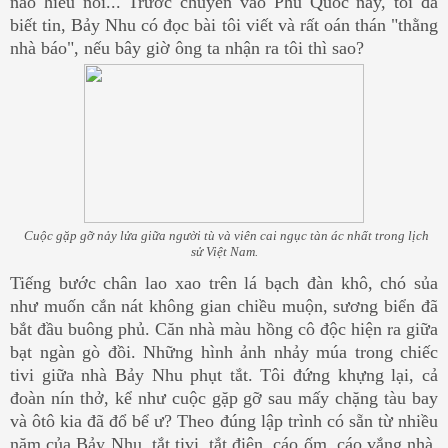
nào hiểu nổi... Trước chuyến vào Phú Quốc này, tôi đã
biết tin, Bảy Nhu có đọc bài tôi viết và rất oán thán "thằng
nhà báo", nếu bây giờ ông ta nhận ra tôi thì sao?
Cuộc gặp gỡ nảy lửa giữa người tù và viên cai ngục tàn ác nhất trong lịch
sử Việt Nam.
Tiếng bước chân lao xao trên lá bạch đàn khô, chó sủa
như muốn cắn nát không gian chiều muộn, sương biển đã
bắt đầu buông phủ. Căn nhà màu hồng cô độc hiện ra giữa
bạt ngàn gò đồi. Những hình ảnh nhảy múa trong chiếc
tivi giữa nhà Bảy Nhu phụt tắt. Tôi đứng khựng lại, cả
đoàn nín thở, kể như cuộc gặp gỡ sau mấy chặng tàu bay
và ôtô kia đã đổ bể ư? Theo đúng lập trình có sẵn từ nhiều
năm của Bảy Nhu, tắt tivi, tắt điện, cáo ốm, cáo vắng nhà,