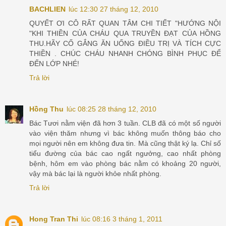
BACHLIEN
lúc 12:30 27 tháng 12, 2010
QUYẾT ƠI CÔ RẤT QUAN TÂM CHI TIẾT "HƯỚNG NỘI
"KHI THIỀN CỦA CHÁU QUA TRUYỀN ĐẠT CỦA HỒNG
THU.HÃY CỐ GẮNG ĂN UỐNG ĐIỀU TRỊ VÀ TÍCH CỰC
THIỀN . CHÚC CHÁU NHANH CHÓNG BÌNH PHỤC ĐỂ
ĐẾN LỚP NHÉ!
Trả lời
Hồng Thu
lúc 08:25 28 tháng 12, 2010
Bác Tươi nằm viện đã hơn 3 tuần. CLB đã có một số người
vào viện thăm nhưng vì bác không muốn thông báo cho
mọi người nên em không đưa tin. Mà cũng thật ký lạ. Chỉ số
tiểu đường của bác cao ngất ngưởng, cao nhất phòng
bệnh, hôm em vào phòng bác nằm có khoảng 20 người,
vậy mà bác lại là người khỏe nhất phòng.
Trả lời
Hong Tran Thi
lúc 08:16 3 tháng 1, 2011