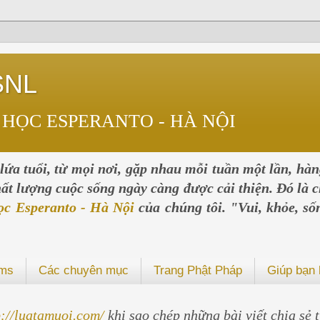
SNL
 HỌC ESPERANTO - HÀ NỘI
ứa tuổi, từ mọi nơi, gặp nhau mỗi tuần một lần, hà
chất lượng cuộc sống ngày càng được cải thiện. Đó là c
ọc Esperanto - Hà Nội
của chúng tôi. "Vui, khỏe, số
ums
Các chuyên mục
Trang Phật Pháp
Giúp bạn 
p://luatamuoi.com/
khi sao chép những bài viết chia sẻ