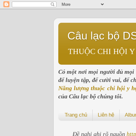
Câu lạc bộ D
THUỘC CHI HỘI Y
Có một nơi mọi người đủ mọi l
để luyện tập, để cười vui, để 
Năng lượng thuộc chi hội y h
của Câu lạc bộ chúng tôi.
Trang chủ
Liên hệ
Alb
Đề nghị ghi rõ nguồn
htt