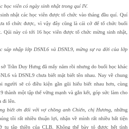
c học viên có ngày sinh nhật trong quí IV.
 nhật các học viên được tổ chức vào tháng đầu quí. Quí
ưa tổ chức được, vì vậy đây cũng là cái cớ để tổ chức buổi
t. Qúi này có tới 16 học viên được tổ chức mừng sinh nhật,
 sáp nhập lớp DSNL6 và DSNL9, mừng sự ra đời của lớp
ở Trần Duy Hưng đã mấy năm rồi nhưng do buổi học khác
SNL6 và DSNL9 chưa biết mặt biết tên nhau. Nay về chung
người sẽ có điều kiện gần gũi hiểu biết nhau hơn, cùng
 thành một tập thể vững mạnh và gắn kết, góp sức làm cho
 đi lên.
òng biết ơn đối với vợ chồng anh Chiến, chị Hương,
những
ng tôi rất nhiều thuận lợi, nhận về mình rất nhiều bất tiện
ở tu tập thiền của CLB. Không thể bày tỏ được hết tình