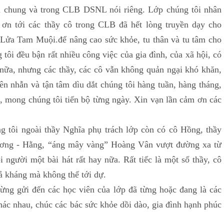
ói chung và trong CLB DSNL nói riêng. Lớp chúng tôi nhân
 ơn tới các thầy cô trong CLB đã hết lòng truyền dạy cho
Lửa Tam Muội.để nâng cao sức khỏe, tu thân và tu tâm cho
 tôi đều bận rất nhiều công việc của gia đình, của xã hội, có
nữa, nhưng các thầy, các cô vẫn không quản ngại khó khăn,
ên nhẫn và tận tâm dìu dắt chúng tôi hàng tuần, hàng tháng,
, mong chúng tôi tiến bộ từng ngày. Xin vạn lần cảm ơn các
 ngoài thầy Nghĩa phụ trách lớp còn có cô Hồng, thầy
Hương - Hằng, “áng mây vàng” Hoàng Vân vượt đường xa từ
 người một bài hát rất hay nữa. Rất tiếc là một số thầy, cô
ả kháng mà không thể tới dự.
ửi đến các học viên của lớp đã từng hoặc đang là các
hác nhau, chúc các bác sức khỏe dồi dào, gia đình hạnh phúc