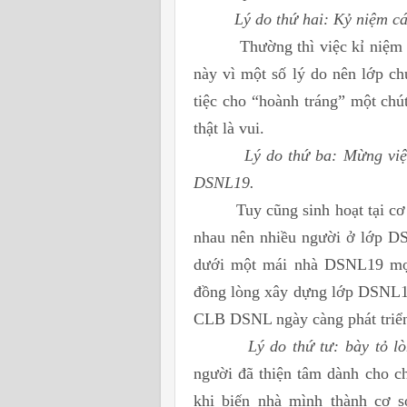
Lý do thứ hai: Kỷ niệm cá
Thường thì việc kỉ niệm sinh
này vì một số lý do nên lớp ch
tiệc cho “hoành tráng” một chú
thật là vui.
Lý do thứ ba: Mừng việc
DSNL19.
Tuy cũng sinh hoạt tại cơ s
nhau nên nhiều người ở lớp D
dưới một mái nhà DSNL19 mọi 
đồng lòng xây dựng lớp DSNL19
CLB DSNL ngày càng phát triển
Lý do thứ tư: bày tỏ l
người đã thiện tâm dành cho chú
khi biến nhà mình thành cơ s