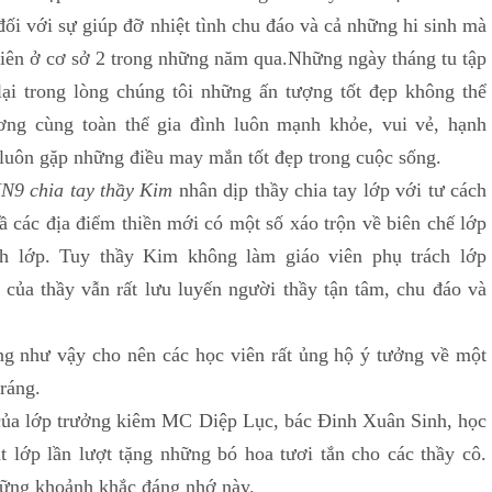
đối với sự giúp đỡ nhiệt tình chu đáo và cả những hi sinh mà
 viên ở cơ sở 2 trong những năm qua.Những ngày tháng tu tập
i trong lòng chúng tôi những ấn tượng tốt đẹp không thể
ơng cùng toàn thể gia đình luôn mạnh khỏe, vui vẻ, hạnh
, luôn gặp những điều may mắn tốt đẹp trong cuộc sống.
N9 chia tay thầy Kim
nhân dịp thầy chia tay lớp với tư cách
ầ các địa điểm thiền mới có một số xáo trộn về biên chế lớp
ch lớp. Tuy thầy Kim không làm giáo viên phụ trách lớp
ủa thầy vẫn rất lưu luyến người thầy tận tâm, chu đáo và
hư vậy cho nên các học viên rất ủng hộ ý tưởng về một
tráng.
 lớp trưởng kiêm MC Diệp Lục, bác Đinh Xuân Sinh, học
ặt lớp lần lượt tặng những bó hoa tươi tắn cho các thầy cô.
hững khoảnh khắc đáng nhớ này.