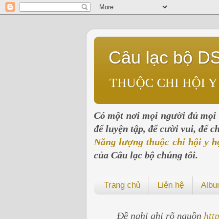
Câu lạc bộ D
THUỘC CHI HỘI Y
Có một nơi mọi người đủ mọi l
để luyện tập, để cười vui, để 
Năng lượng thuộc chi hội y h
của Câu lạc bộ chúng tôi.
Trang chủ
Liên hệ
Alb
Đề nghị ghi rõ nguồn
htt