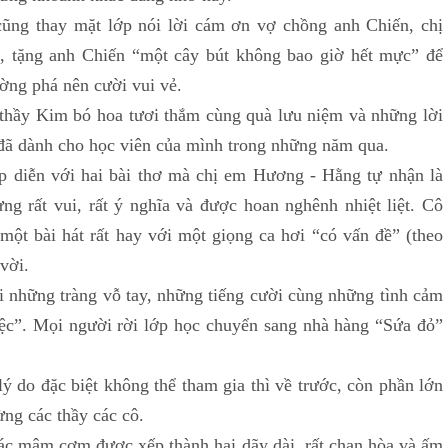
hay mặt lớp nói lời cám ơn vợ chồng anh Chiến, chị
, tặng anh Chiến “một cây bút không bao giờ hết mực” để
ường phá nên cười vui vẻ.
Kim bó hoa tươi thắm cùng quà lưu niệm và những lời
 đã dành cho học viên của mình trong những năm qua.
n với hai bài thơ mà chị em Hương - Hằng tự nhận là
ưng rất vui, rất ý nghĩa và được hoan nghênh nhiệt liệt. Cô
ột bài hát rất hay với một giọng ca hơi “có vấn đề” (theo
vời.
ững tràng vỗ tay, những tiếng cười cùng những tình cảm
iệc”. Mọi người rời lớp học chuyển sang nhà hàng “Sứa đỏ”
 đặc biệt không thể tham gia thì về trước, còn phần lớn
ừng các thầy các cô.
âm cơm được xếp thành hai dãy dài, rất chan hòa và ấm