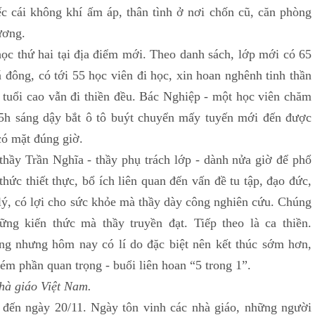
iếc cái không khí ấm áp, thân tình ở nơi chốn cũ, căn phòng
ương.
hứ hai tại địa điểm mới. Theo danh sách, lớp mới có 65
 đông, có tới 55 học viên đi học, xin hoan nghênh tinh thần
 tuổi cao vẫn đi thiền đều. Bác Nghiệp - một học viên chăm
5h sáng dậy bắt ô tô buýt chuyển mấy tuyến mới đến được
có mặt đúng giờ.
Trần Nghĩa - thầy phụ trách lớp - dành nửa giờ để phổ
thức thiết thực, bổ ích liên quan đến vấn đề tu tập, đạo đức,
ý, có lợi cho sức khỏe mà thầy dày công nghiên cứu. Chúng
ững kiến thức mà thầy truyền đạt. Tiếp theo là ca thiền.
áng nhưng hôm nay có lí do đặc biệt nên kết thúc sớm hơn,
ém phần quan trọng - buổi liên hoan “5 trong 1”.
hà giáo Việt Nam.
 ngày 20/11. Ngày tôn vinh các nhà giáo, những người