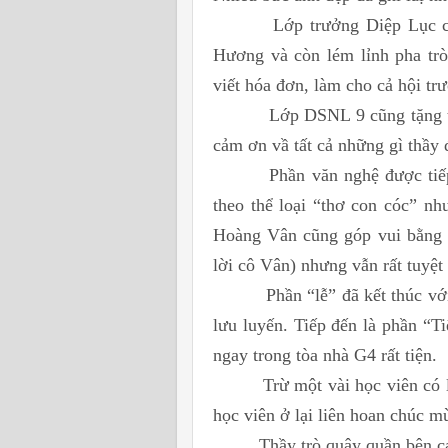
Lớp trưởng Diệp Lục cũng t
Hương và còn lém lỉnh pha trò
viết hóa đơn, làm cho cả hội tr
Lớp DSNL 9 cũng tặng thầy 
cảm ơn vầ tất cả những gì thầy
Phần văn nghệ được tiếp diễ
theo thể loại “thơ con cóc” nh
Hoàng Vân cũng góp vui bằng m
lời cô Vân) nhưng vẫn rất tuyệt 
Phần “lễ” đã kết thúc với nh
lưu luyến. Tiếp đến là phần “T
ngay trong tòa nhà G4 rất tiện.
Trừ một vài học viên có lý do
học viên ở lại liên hoan chúc m
Thầy trò quây quần bên các m