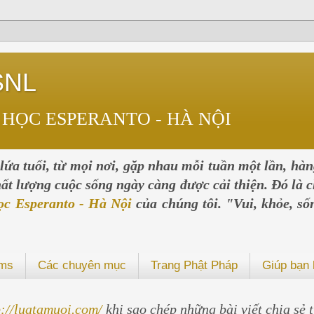
SNL
 HỌC ESPERANTO - HÀ NỘI
ứa tuổi, từ mọi nơi, gặp nhau mỗi tuần một lần, hà
chất lượng cuộc sống ngày càng được cải thiện. Đó là c
ọc Esperanto - Hà Nội
của chúng tôi. "Vui, khỏe, số
ums
Các chuyên mục
Trang Phật Pháp
Giúp bạn 
p://luatamuoi.com/
khi sao chép những bài viết chia sẻ