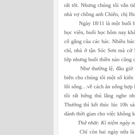
rất tốt. Nhưng chúng tôi vẫn t
nhà vợ chồng anh Chiến, chị H
Ngày 18/11 là một buổi học t
học viên, buổi học hôm nay khá
cố gắng của các bác. Nhiều bác
chỉ, nhà ở tận Sóc Sơn mà cứ 
lớp nhưng buổi thiền nào cũng 
Như thường lệ, đầu giờ thầy 
biến cho chúng tôi một số kiến 
lối sống…về cách ăn uống hợp l
tôi rất hứng thú lắng nghe nh
Thường thì kết thúc lúc 10h s
dành thời gian cho việc không k
Thứ nhất: Kỉ niệm ngày n
Chỉ còn hai ngày nữa là đến