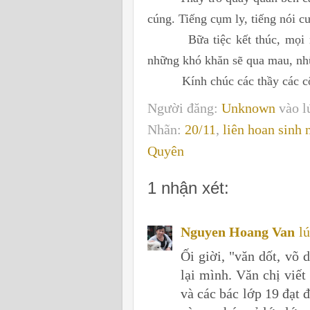
cúng. Tiếng cụm ly, tiếng nói c
Bữa tiệc kết thúc, mọi người
những khó khăn sẽ qua mau, nhữ
Kính chúc các thầy các cô t
Người đăng:
Unknown
vào 
Nhãn:
20/11
,
liên hoan sinh 
Quyên
1 nhận xét:
Nguyen Hoang Van
l
Ối giời, "văn dốt, võ
lại mình. Văn chị viết
và các bác lớp 19 đạt