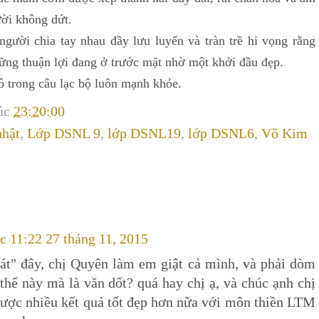
ười không dứt.
 chia tay nhau đầy lưu luyến và tràn trề hi vọng rằng
ng thuận lợi đang ở trước mặt nhờ một khởi đầu đẹp.
rong câu lạc bộ luôn mạnh khỏe.
lúc
23:20:00
nhật
,
Lớp DSNL 9
,
lớp DSNL19
,
lớp DSNL6
,
Võ Kim
úc 11:22 27 tháng 11, 2015
 dát" đây, chị Quyên làm em giật cả mình, và phải dòm
 thế này mà là văn dốt? quá hay chị ạ, và chúc ạnh chị
 được nhiều kết quả tốt đẹp hơn nữa với môn thiền LTM