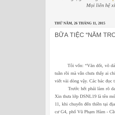
Mọi liên hệ x
THỨ NĂM, 26 THÁNG 11, 2015
BỮA TIỆC “NĂM TR
Tôi vốn: “Văn dốt, võ dát” ng
tuần rồi mà vẫn chưa thấy ai c
viết vài dòng vậy. Các bác đọc
Trước hết phải làm rõ danh t
Xin thưa lớp DSNL19 là tên mớ
11, khi chuyển đến thiền tại đ
cư G4, phố Vũ Phạm Hàm - Cầu G