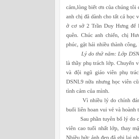
cảm,lòng biết ơn của chúng tôi 
anh chị đã dành cho tất cả học
ở cơ sở 2 Trần Duy Hưng để lạ
quên. Chúc anh chiến, chị Hư
phúc, gặt hái nhiều thành công
Lý do thứ năm: Lớp DSN
là thầy phụ trách lớp. Chuyển v
và đội ngũ giáo viên phụ trá
DSNL9 nữa nhưng học viên cũ c
tình cảm của mình.
Vì nhiều lý do chính đáng n
buổi liên hoan vui vẻ và hoành 
Sau phần tuyên bố lý do của
viên cao tuổi nhất lớp, thay m
Nhiều bức ảnh đẹp đã ghi laị n