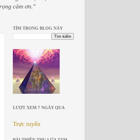
trọng cảm ơn."
TÌM TRONG BLOG NÀY
LƯỢT XEM 7 NGÀY QUA
Trực tuyến
BÀI THIỀN THU LỬA TAM