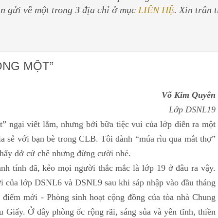
in gửi về một trong 3 địa chỉ ở mục
LIÊN HỆ
. Xin trân 
ONG MỘT”
Võ Kim Quyên
Lớp DSNL19
ại viết lắm, nhưng bởi bữa tiệc vui của lớp diễn ra một
hia sẻ với bạn bè trong CLB. Tôi đành “múa rìu qua mắt thợ”
 thấy dở cứ chê nhưng đừng cười nhé.
ính đã, kẻo mọi người thắc mắc là lớp 19 ở đâu ra vậy.
i của lớp DSNL6 và DSNL9 sau khi sáp nhập vào đầu tháng
ịa điểm mới - Phòng sinh hoạt cộng đồng của tòa nhà Chung
iấy. Ở đây phòng ốc rộng rãi, sáng sủa và yên tĩnh, thiền