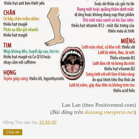
Lan Lan (theo Positivemed.com)
(
Bài đăng trên
doisong.vnexpress.net
)
Hồng Thu
vào lúc
15:55:00
Chia sẻ