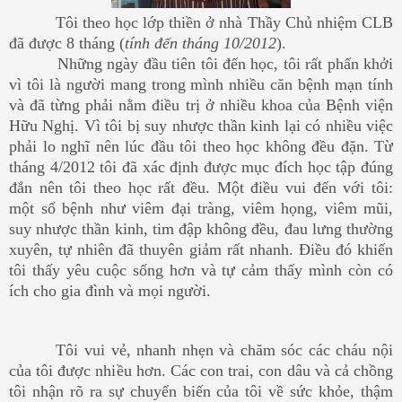
Tôi theo học lớp thiền ở nhà Thầy Chủ nhiệm CLB
đã được 8 tháng (
tính đến tháng 10/2012
).
Những ngày đầu tiên tôi đến học, tôi rất phấn khởi
vì tôi là người mang trong mình nhiều căn bệnh mạn tính
và đã từng phải nằm điều trị ở nhiều khoa của Bệnh viện
Hữu Nghị. Vì tôi bị suy nhược thần kinh lại có nhiều việc
phải lo nghĩ nên lúc đầu tôi theo học không đều đặn. Từ
tháng 4/2012 tôi đã xác định được mục đích học tập đúng
đắn nên tôi theo học rất đều. Một điều vui đến với tôi:
một số bệnh như viêm đại tràng, viêm họng, viêm mũi,
suy nhược thần kinh, tim đập không đều, đau lưng thường
xuyên, tự nhiên đã thuyên giảm rất nhanh. Điều đó khiến
tôi thấy yêu cuộc sống hơn và tự cảm thấy mình còn có
ích cho gia đình và mọi người.
Tôi vui vẻ, nhanh nhẹn và chăm sóc các cháu nội
của tôi được nhiều hơn. Các con trai, con dâu và cả chồng
tôi nhận rõ ra sự chuyển biến của tôi về sức khỏe, thậm