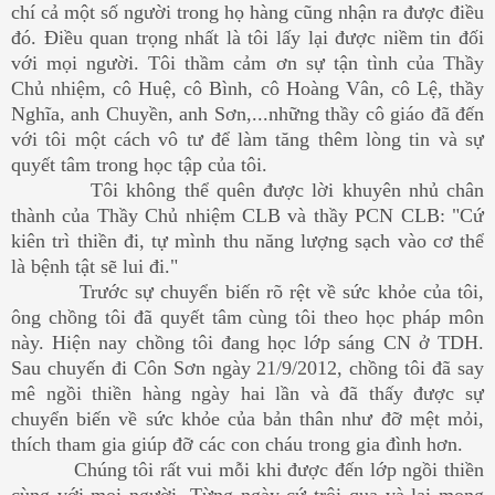
chí cả một số người trong họ hàng cũng nhận ra được điều
đó. Điều quan trọng nhất là tôi lấy lại được niềm tin đối
với mọi người. Tôi thầm cảm ơn sự tận tình của Thầy
Chủ nhiệm, cô Huệ, cô Bình, cô Hoàng Vân, cô Lệ, thầy
Nghĩa, anh Chuyền, anh Sơn,...những thầy cô giáo đã đến
với tôi một cách vô tư để làm tăng thêm lòng tin và sự
quyết tâm trong học tập của tôi.
Tôi không thể quên được lời khuyên nhủ chân
thành của Thầy Chủ nhiệm CLB và thầy PCN CLB: "Cứ
kiên trì thiền đi, tự mình thu năng lượng sạch vào cơ thể
là bệnh tật sẽ lui đi."
Trước sự chuyển biến rõ rệt về sức khỏe của tôi,
ông chồng tôi đã quyết tâm cùng tôi theo học pháp môn
này. Hiện nay chồng tôi đang học lớp sáng CN ở TDH.
Sau chuyến đi Côn Sơn ngày 21/9/2012, chồng tôi đã say
mê ngồi thiền hàng ngày hai lần và đã thấy được sự
chuyển biến về sức khỏe của bản thân như đỡ mệt mỏi,
thích tham gia giúp đỡ các con cháu trong gia đình hơn.
Chúng tôi rất vui mỗi khi được đến lớp ngồi thiền
cùng với mọi người. Từng ngày cứ trôi qua và lại mong