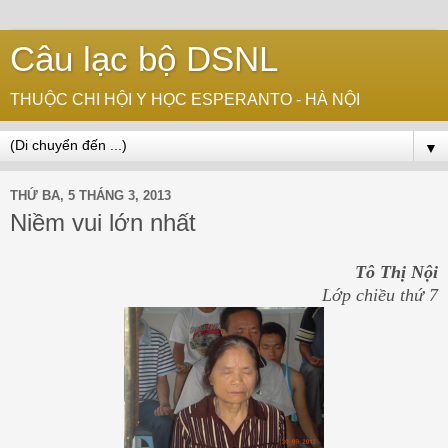
Câu lạc bộ DSNL
THUỘC CHI HỘI Y HỌC ESPERANTO - HÀ NỘI
▼
THỨ BA, 5 THÁNG 3, 2013
Niềm vui lớn nhất
Tô Thị Nội
Lớp chiều thứ 7