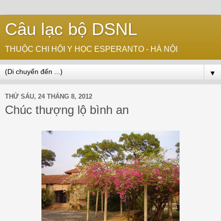
Câu lạc bộ DSNL
THUỘC CHI HỘI Y HỌC ESPERANTO - HÀ NỘI
▼
THỨ SÁU, 24 THÁNG 8, 2012
Chúc thượng lộ bình an