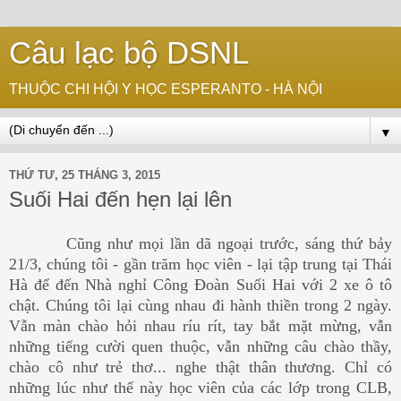
Câu lạc bộ DSNL
THUỘC CHI HỘI Y HỌC ESPERANTO - HÀ NỘI
▼
THỨ TƯ, 25 THÁNG 3, 2015
Suối Hai đến hẹn lại lên
Cũng như mọi lần dã ngoại trước, sáng thứ bảy
21/3, chúng tôi - gần trăm học viên - lại tập trung tại Thái
Hà để đến Nhà nghỉ Công Đoàn Suối Hai với 2 xe ô tô
chật. Chúng tôi lại cùng nhau đi hành thiền trong 2 ngày.
Vẫn màn chào hỏi nhau ríu rít, tay bắt mặt mừng, vẫn
những tiếng cười quen thuộc, vẫn những câu chào thầy,
chào cô như trẻ thơ... nghe thật thân thương. Chỉ có
những lúc như thế này học viên của các lớp trong CLB,