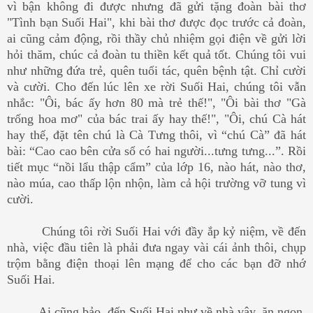
vì bận không đi được nhưng đã gửi tặng đoàn bài thơ
"Tình bạn Suối Hai", khi bài thơ được đọc trước cả đoàn,
ai cũng cảm động, rồi thầy chủ nhiệm gọi điện về gửi lời
hỏi thăm, chúc cả đoàn tu thiền kết quả tốt. Chúng tôi vui
như những đứa trẻ, quên tuổi tác, quên bệnh tật. Chỉ cười
và cười. Cho đến lúc lên xe rời Suối Hai, chúng tôi vẫn
nhắc: "Ôi, bác ấy hơn 80 mà trẻ thế!", "Ôi bài thơ "Gà
trống hoa mơ" của bác trai ấy hay thế!", "Ôi, chú Cà hát
hay thế, đặt tên chú là Cà Tưng thôi, vì “chú Cà” đã hát
bài: “Cao cao bên cửa sổ có hai người...tưng tưng...”. Rồi
tiết mục “nồi lẩu thập cẩm” của lớp 16, nào hát, nào thơ,
nào múa, cao thấp lộn nhộn, làm cả hội trường vỡ tung vì
cười.
Chúng tôi rời Suối Hai với đầy ắp kỷ niệm, về đến
nhà, việc đầu tiên là phải đưa ngay vài cái ảnh thôi, chụp
trộm bằng điện thoại lên mạng để cho các bạn đỡ nhớ
Suối Hai.
Ai cũng bảo, đến Suối Hai như về nhà vậy, ăn ngon,