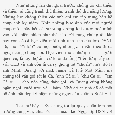
Như những lần dã ngoại trước, chúng tôi chỉ thiền
và thiền, ai cũng tranh thủ thiền, tranh thủ thu năng lượng.
Những lúc không thiền các anh chị em tập trung bên hồ
chụp ảnh kỷ niệm. Nhìn những bức ảnh của mọi người
chụp mới thấy hết cái sự sung sướng khi được hoà mình
vào với thiên nhiên như thế nào. Đi cùng chúng tôi lần
này còn có cả học viên mới tinh tình tình của lớp DSNL
16, mới “đi lớp” có một buổi, nhưng anh vẫn theo đi dã
ngoại cùng chúng tôi. Học viên mới, nhưng mà là người
quen cũ, là tay thợ ảnh cừ khôi đã từng “trên từng cây số”
với CLB và anh còn là ca sỹ giọng rất “chuẩn” nữa, đó là
anh Minh Quang với nick name Cà Phê Một Mình mà
chúng tôi vẫn gọi tắt là Cà, "anh Cà ơi", "chú Cà ơi", "em
Cà ơi",... chỗ nào cũng thấy gọi, và Quang cũng không
ngần ngại, cười tươi và... bấm. Nhờ đó cả nhà đã có một
bộ ảnh thật đẹp kỷ niệm những ngày đầu xuân ở Suối Hai.
Tối thứ bảy 21/3, chúng tôi lại quây quần trên hội
trường cùng vui, chia sẻ, hát múa. Bác Ngọ, lớp DSNL14