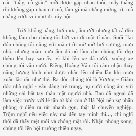
các “thầy, cô giáo” mới được gặp nhau thôi, mấy tháng
rồi không gặp nhau cơ mà, làm gì mà chẳng mừng rỡ, mà
chẳng cười vui như đi trảy hội.
Trời không nắng, hơi mưa, ẩm ướt nhưng tất cả đều
không làm cho chúng tôi bớt vui đi một tí nào. Suối Hai
đón chúng tôi cũng với màu trời mờ mờ hơi sương, mưa
nhỏ, nhưng màn mưa ẩm đó nó làm cho chúng tôi đẹp
thêm lên hay sao ấy, vì khi lên xe đã cười, xuống xe
chúng tôi vẫn cười. Riêng Hoàng Vân tôi cảm nhận thấy
năng lượng hình như được nhân lên nhiều lần khi mưa
xuân lắc rắc như thế. Ra đón chúng tôi là Vương – Giám
đốc nhà nghỉ - vẫn dáng trẻ trung, nụ cười nồng ấm với
những cái bắt tay thân mật người nhà. Ban dã ngoại đã
làm việc trước với lễ tân từ khi còn ở Hà Nội nên sự phân
phòng ở diễn ra rất nhanh gọn, thật là chuyên nghiệp.
Trộm nghĩ nếu việc này mà đến tay mình thì..., chỉ nghĩ
thôi đã thấy mệt mỏi và chóng mặt rồi. Nhận phòng xong,
chúng tôi lên hội trường thiền ngay.