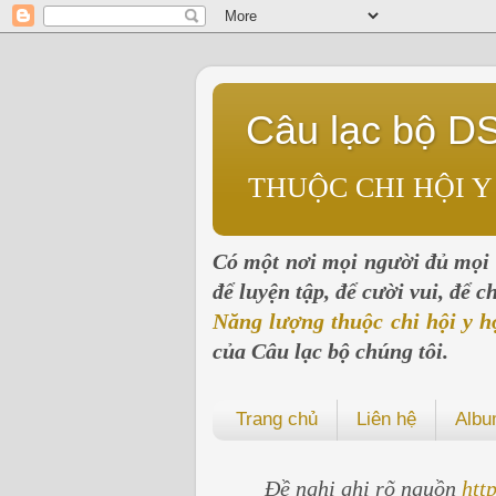
Câu lạc bộ D
THUỘC CHI HỘI Y
Có một nơi mọi người đủ mọi l
để luyện tập, để cười vui, để 
Năng lượng thuộc chi hội y h
của Câu lạc bộ chúng tôi.
Trang chủ
Liên hệ
Alb
Đề nghị ghi rõ nguồn
htt