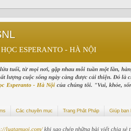
SNL
 HỌC ESPERANTO - HÀ NỘI
ứa tuổi, từ mọi nơi, gặp nhau mỗi tuần một lần, hà
chất lượng cuộc sống ngày càng được cải thiện. Đó là c
ọc Esperanto - Hà Nội
của chúng tôi. "Vui, khỏe, số
ums
Các chuyên mục
Trang Phật Pháp
Giúp bạn 
p://luatamuoi.com/
khi sao chép những bài viết chia sẻ