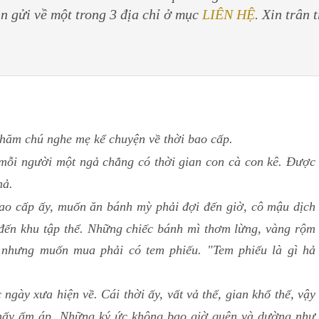
in gửi về một trong 3 địa chỉ ở mục
LIÊN HỆ
. Xin trân 
 chú nghe mẹ kể chuyện về thời bao cấp.
mỗi người một ngả chẳng có thời gian con cà con kê. Được
thả.
bao cấp ấy, muốn ăn bánh mỳ phải đợi đến giờ, cô mậu dịch
 đến khu tập thể. Những chiếc bánh mì thơm lừng, vàng rộm
, nhưng muốn mua phải có tem phiếu. "Tem phiếu là gì hả
ngày xưa hiện về. Cái thời ấy, vất vả thế, gian khổ thế, vậy
 thấy ấm áp. Những ký ức không bao giờ quên và dường như