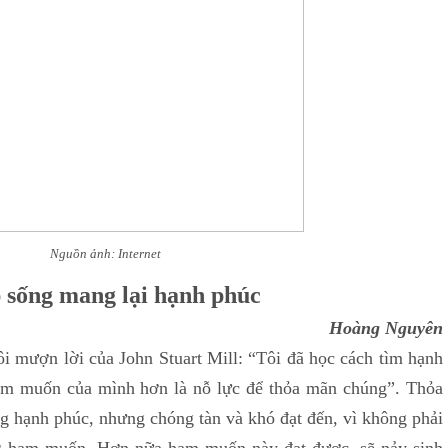
Nguồn ảnh: Internet
 sống mang lại hạnh phúc
Hoàng Nguyên
ượn lời của John Stuart Mill: “Tôi đã học cách tìm hạnh
am muốn của mình hơn là nỗ lực để thỏa mãn chúng”. Thỏa
 hạnh phúc, nhưng chóng tàn và khó đạt đến, vì không phải
ng ham muốn. Hơn nữa ham muốn này đạt được, sẽ nảy sinh