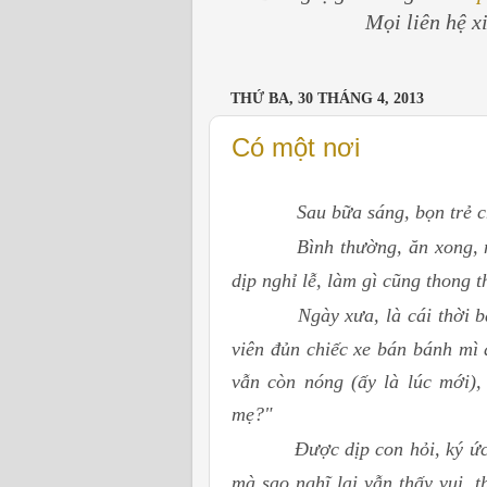
Mọi liên hệ x
THỨ BA, 30 THÁNG 4, 2013
Có một nơi
Sau bữa sáng, bọn trẻ chăm
Bình thường, ăn xong, 
dịp nghỉ lễ, làm gì cũng thong 
Ngày xưa, là cái thời 
viên đủn chiếc xe bán bánh mì
vẫn còn nóng (ấy là lúc mới)
mẹ?"
Được dịp con hỏi, ký ức 
mà sao nghĩ lại vẫn thấy vui,