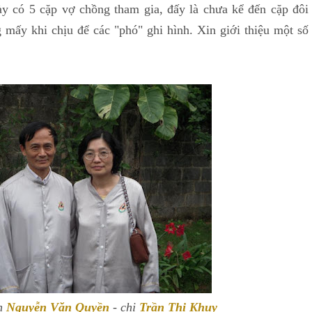
ày có 5 cặp vợ chồng tham gia, đấy là chưa kể đến cặp đôi
g mấy khi chịu để các "phó" ghi hình. Xin giới thiệu một số
h
Nguyễn Văn Quyền
- chị
Trần Thị Khuy