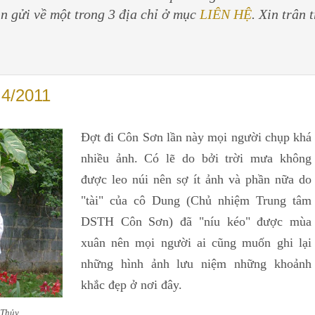
in gửi về một trong 3 địa chỉ ở mục
LIÊN HỆ
. Xin trân 
 4/2011
Đợt đi Côn Sơn lần này mọi người chụp khá
nhiều ảnh. Có lẽ do bởi trời mưa không
được leo núi nên sợ ít ảnh và phần nữa do
"tài" của cô Dung (Chủ nhiệm Trung tâm
DSTH Côn Sơn) đã "níu kéo" được mùa
xuân nên mọi người ai cũng muốn ghi lại
những hình ảnh lưu niệm những khoảnh
khắc đẹp ở nơi đây.
 Thủy