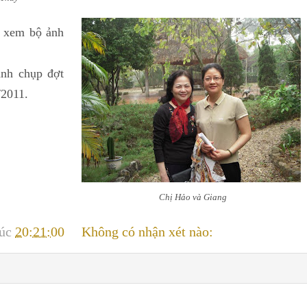
 xem bộ ảnh
ảnh chụp đợt
/2011.
Chị Hảo và Giang
lúc
20:21:00
Không có nhận xét nào: