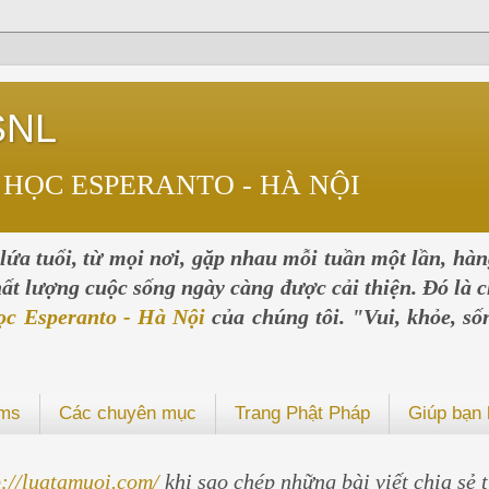
SNL
 HỌC ESPERANTO - HÀ NỘI
ứa tuổi, từ mọi nơi, gặp nhau mỗi tuần một lần, hà
chất lượng cuộc sống ngày càng được cải thiện. Đó là c
ọc Esperanto - Hà Nội
của chúng tôi. "Vui, khỏe, số
ums
Các chuyên mục
Trang Phật Pháp
Giúp bạn 
p://luatamuoi.com/
khi sao chép những bài viết chia sẻ