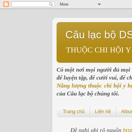
Câu lạc bộ D
THUỘC CHI HỘI Y
Có một nơi mọi người đủ mọi l
để luyện tập, để cười vui, để 
Năng lượng thuộc chi hội y h
của Câu lạc bộ chúng tôi.
Trang chủ
Liên hệ
Alb
Đề nghị ghi rõ nguồn
htt