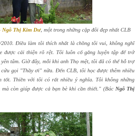
- Ngô Thị Kim Dư
, một trong những cặp đôi đẹp nhất CLB
2010. Điều làm tôi thích nhất là chồng tôi vui, không nghĩ
e được cải thiện rõ rệt. Tôi luôn cố gắng luyện tập để trở
 yên tâm. Giờ đây, mỗi khi anh Thọ mệt, tôi đã có thể hỗ trợ
 cứu gọi "Thầy ơi" nữa. Đến CLB, tôi học được thêm nhiều
 tốt. Thiền với tôi có rất nhiều ý nghĩa. Tôi không những
 mà còn giúp được cả bạn bè khi cần thiết." (Bác
Ngô Thị