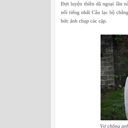
Đợt luyện thiền dã ngoại lần n
nổi tiếng nhất Câu lạc bộ chẳn
bức ảnh chụp các cặp.
Vợ chồng an