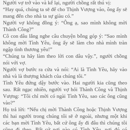
Người vợ trở vào và kể lại, người chồng rất thú vị:
“Hay quá, chúng ta sẽ để cho Thịnh Vượng vào, ông ấy sẽ
mang đến cho nhà ta sự giàu có.”
Người vợ không đồng ý: “Ông ạ, sao mình không mời
Thành Công?”
Cô con dâu lắng nghe câu chuyện bỗng góp ý: “Sao mình
không mời Tình Yêu, ông ấy sẽ làm cho nhà mình tràn
ngập tình thương yêu!”
“Chúng ta hãy làm theo lời con dâu vậy.”, người chồng
nói với vợ.
Người vợ bước ra cửa và nói: “Ai là Tình Yêu, hãy vào
nhà và là thượng khách của chúng tôi.”
Tình Yêu đứng dậy bước vào. Hai người kia cũng theo
sau. Rất ngạc nhiên, người vợ hỏi Thành Công và Thịnh
Vượng: “Tôi chỉ mời có ngài Tình Yêu, sao các ông cũng
vào?”
Họ trả lời: “Nếu chị mời Thành Công hoặc Thịnh Vượng
thì hai người trong chúng tôi sẽ ở ngoài, nhưng một khi
các bạn mời Tình Yêu, bất cứ ông ấy đi đâu thì chúng tôi
cũng đi theo. Bất cứ nơi nào có Tình Yêu, nơi đó có