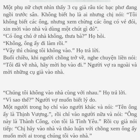
Một phụ nữ chợt nhìn thấy 3 cụ già râu tóc bạc phơ đang
ngồi trước sân. Không biết họ là ai nhưng chị nói: “Tôi
không biết các ông, nhưng xem chừng các ông có vẻ đói,
xin mời vào nhà và dùng một chút gì đó”.
“Có ông chủ ở nhà không, thưa bà?” Họ hỏi.
“Không, ông ấy đi làm rồi.”
“Vậy thì chúng tôi không vào.” Họ trả lời.
Buổi chiều, khi người chồng trở về, nghe chuyện liền nói:
“Tôi đã về nhà, hãy mời họ vào đi.” Người vợ ra ngoài và
mời những cụ già vào nhà.
“Chúng tôi không vào nhà cùng với nhau.” Họ trả lời.
“Vì sao thế?” Người vợ muốn biết lý do.
Một người trong họ chỉ vào người khác và nói: “Tên ông
ấy là Thịnh Vượng.”, rồi chỉ vào người nữa và nói: “Ông
này là Thành Công, còn tôi là Tình Yêu.” Rồi cụ già nói
tiếp: “Chị hãy vào nhà và thảo luận với chồng xem ông ấy
muốn mời ai trong chúng tôi vào nhà.”