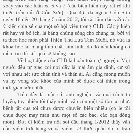
xoáy vào các luân xa 6 và 7 (các biểu hiện này rất rõ khi
thiền trên núi ở Côn Sơn). Qua đợt dã ngoại Côn Sơn
ngày 18 đến 20 tháng 5 năm 2012, tôi rất tâm đắc với các
ý kiến chia sẻ của một số hội viên trong CLB. Các ý kiến
rất hay và bổ ích, là bằng chứng sống cho chúng ta, bởi vì
ta theo học môn phái Thiền Thu Lửa Tam Muội, nó vừa là
khoa học lại mang tính chất tâm linh, do đó nếu không có
niềm tin thì kết quả sẽ không cao.
Về hoạt động của CLB là hoàn toàn tự nguyện. Mọi
người đều tự giác coi nơi đây là mái ấm gia đình, cư xử
với nhau hết sức chân tình và thân ái. Ai cũng mong muốn
và hy vọng sức khỏe của mình sẽ được cải thiện trong
thời gian sớm nhất.
Trên đây là một số kinh nghiệm và quá trình tu
luyện, tuy nhiên tôi thấy mình vẫn còn một số tồn tại như:
bệnh tật của tôi chưa được chuyển biến nhiều (có lẽ tôi
chưa được may mắn như một số các bác, các bạn đồng
môn). Đợt đi kiểm tra nội soi đầu tháng 1/2012 thấy vẫn
còn viêm trợt hang vị và viêm 1/3 thực quản do bị trào