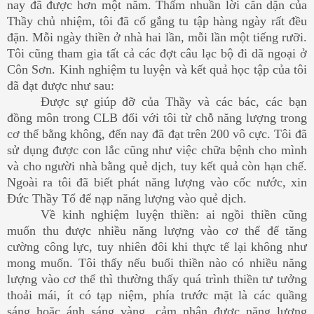
nay đã được hơn một năm. Thấm nhuần lời căn dặn của
Thầy chủ nhiệm, tôi đã cố gắng tu tập hàng ngày rất đều
đặn. Mỗi ngày thiền ở nhà hai lần, mỗi lần một tiếng rưỡi.
Tôi cũng tham gia tất cả các đợt câu lạc bộ đi dã ngoại ở
Côn Sơn. Kinh nghiệm tu luyện và kết quả học tập của tôi
đã đạt được như sau:
Được sự giúp đỡ của Thầy và các bác, các bạn
đồng môn trong CLB đối với tôi từ chỗ năng lượng trong
cơ thể bằng không, đến nay đã đạt trên 200 vô cực. Tôi đã
sử dụng được con lắc cũng như việc chữa bệnh cho mình
và cho người nhà bằng quẻ dịch, tuy kết quả còn hạn chế.
Ngoài ra tôi đã biết phát năng lượng vào cốc nước, xin
Đức Thầy Tổ để nạp năng lượng vào quẻ dịch.
Về kinh nghiệm luyện thiền: ai ngồi thiền cũng
muốn thu được nhiều năng lượng vào cơ thể để tăng
cường công lực, tuy nhiên đôi khi thực tế lại không như
mong muốn. Tôi thấy nếu buổi thiền nào có nhiều năng
lượng vào cơ thể thì thường thấy quá trình thiền tư tưởng
thoải mái, ít có tạp niệm, phía trước mặt là các quầng
sáng hoặc ánh sáng vàng, cảm nhận được năng lượng