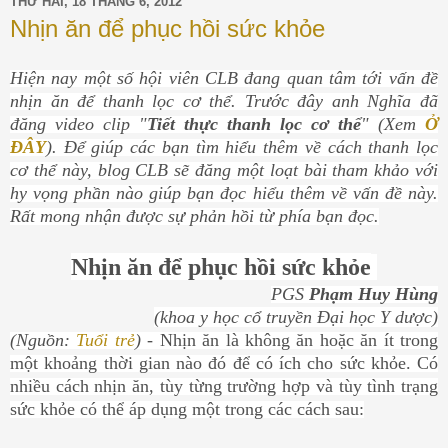
THỨ HAI, 18 THÁNG 6, 2012
Nhịn ăn để phục hồi sức khỏe
Hiện nay một số hội viên CLB đang quan tâm tới vấn đề
nhịn ăn để thanh lọc cơ thể. Trước đây anh Nghĩa đã
đăng video clip "
Tiết thực thanh lọc cơ thể
" (Xem
Ở
ĐÂY
). Để giúp các bạn tìm hiểu thêm về cách thanh lọc
cơ thể này, blog CLB sẽ đăng một loạt bài tham khảo với
hy vọng phần nào giúp bạn đọc hiểu thêm về vấn đề này.
Rất mong nhận được sự phản hồi từ phía bạn đọc.
Nhịn ăn để phục hồi sức khỏe
PGS
Phạm Huy Hùng
(khoa y học cổ truyền Đại học Y dược)
(Nguồn:
Tuổi trẻ
)
- Nhịn ăn là không ăn hoặc ăn ít trong
một khoảng thời gian nào đó để có ích cho sức khỏe. Có
nhiều cách nhịn ăn, tùy từng trường hợp và tùy tình trạng
sức khỏe có thể áp dụng một trong các cách sau: