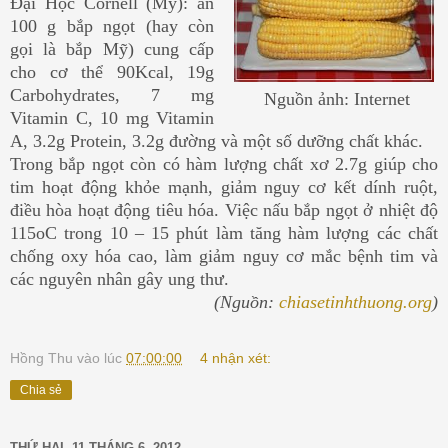
Đại Học Cornell (Mỹ): ăn
100 g bắp ngọt (hay còn
gọi là bắp Mỹ) cung cấp
cho cơ thể 90Kcal, 19g
Carbohydrates, 7 mg
Nguồn ảnh: Internet
Vitamin C, 10 mg Vitamin
A, 3.2g Protein, 3.2g đường và một số dưỡng chất khác.
Trong bắp ngọt còn có hàm lượng chất xơ 2.7g giúp cho
tim hoạt động khỏe mạnh, giảm nguy cơ kết dính ruột,
điều hòa hoạt động tiêu hóa. Việc nấu bắp ngọt ở nhiệt độ
115oC trong 10 – 15 phút làm tăng hàm lượng các chất
chống oxy hóa cao, làm giảm nguy cơ mắc bệnh tim và
các nguyên nhân gây ung thư.
(Nguồn:
chiasetinhthuong.org
)
Hồng Thu
vào lúc
07:00:00
4 nhận xét:
Chia sẻ
THỨ HAI, 11 THÁNG 6, 2012