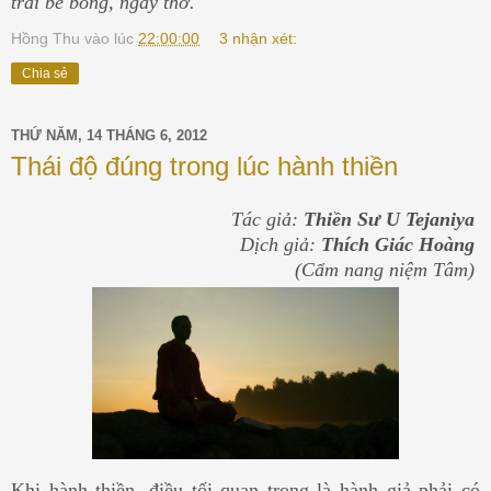
trai bé bỏng, ngây thơ.
Hồng Thu
vào lúc
22:00:00
3 nhận xét:
Chia sẻ
THỨ NĂM, 14 THÁNG 6, 2012
Thái độ đúng trong lúc hành thiền
Tác giả:
Thiền Sư U Tejaniya
Dịch giả:
Thích Giác Hoàng
(Cẩm nang niệm Tâm)
Khi hành thiền, điều tối quan trọng là hành giả phải có