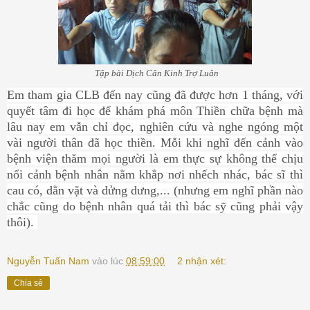
Tập bài Dịch Cân Kinh Trợ Luân
Em tham gia CLB đến nay cũng đã được hơn 1 tháng, với
quyết tâm đi học để khám phá môn Thiền chữa bệnh mà
lâu nay em vẫn chỉ đọc, nghiên cứu và nghe ngóng một
vài người thân đã học thiền. Mỗi khi nghĩ đến cảnh vào
bệnh viện thăm mọi người là em thực sự không thể chịu
nổi cảnh bệnh nhân nằm khắp nơi nhếch nhác, bác sĩ thì
cau có, dằn vặt và dửng dưng,... (nhưng em nghĩ phần nào
chắc cũng do bệnh nhân quá tải thì bác sỹ cũng phải vậy
thôi).
Nguyễn Tuấn Nam
vào lúc
08:59:00
2 nhận xét:
Chia sẻ