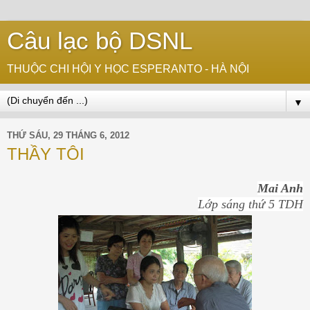
Câu lạc bộ DSNL
THUỘC CHI HỘI Y HỌC ESPERANTO - HÀ NỘI
▼
THỨ SÁU, 29 THÁNG 6, 2012
THẦY TÔI
Mai Anh
Lớp sáng thứ 5 TDH