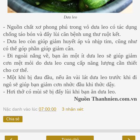
Dưa leo
- Nguồn chất xơ phong phú trong vỏ dưa leo có tác dụng
chống táo bón và đẩy lùi căn bệnh ung thư ruột kết.
- Dưa leo còn giúp giảm huyết áp và nhịp tim, cũng như
có thể góp phần giúp giảm cân.
- Đi ngoài nắng về, bạn ăn một ít dưa leo sẽ giúp giảm
cơn mệt mỏi do dưa leo cung cấp năng lượng cần thiết
cho cơ thể.
- Một khi bị đau đầu, nếu ăn vài lát dưa leo trước khi đi
ngủ sẽ giúp bạn giảm cơn nhức đầu khi thức dậy.
- Hơi thở có mùi sẽ bị đẩy lùi khi bạn ăn dưa leo.
Nguồn Thanhnien.com.vn
Nặc danh
vào lúc
07:00:00
3 nhận xét:
Chia sẻ
‹
›
Trang chủ