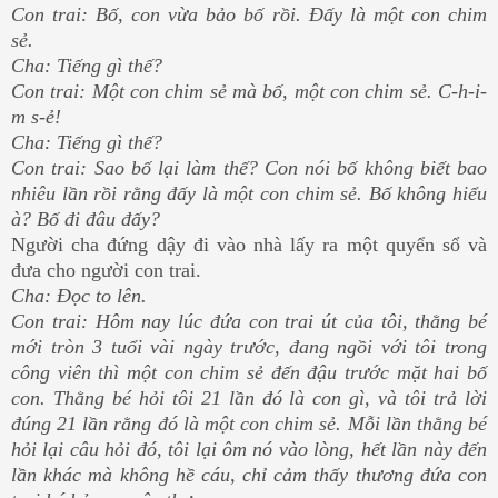
Con trai: Bố, con vừa bảo bố rồi. Đấy là một con chim
sẻ.
Cha: Tiếng gì thế?
Con trai: Một con chim sẻ mà bố, một con chim sẻ. C-h-i-
m s-ẻ!
Cha: Tiếng gì thế?
Con trai: Sao bố lại làm thế? Con nói bố không biết bao
nhiêu lần rồi rằng đấy là một con chim sẻ. Bố không hiểu
à? Bố đi đâu đấy?
Người cha đứng dậy đi vào nhà lấy ra một quyển sổ và
đưa cho người con trai.
Cha: Đọc to lên.
Con trai: Hôm nay lúc đứa con trai út của tôi, thằng bé
mới tròn 3 tuổi vài ngày trước, đang ngồi với tôi trong
công viên thì một con chim sẻ đến đậu trước mặt hai bố
con. Thằng bé hỏi tôi 21 lần đó là con gì, và tôi trả lời
đúng 21 lần rằng đó là một con chim sẻ. Mỗi lần thằng bé
hỏi lại câu hỏi đó, tôi lại ôm nó vào lòng, hết lần này đến
lần khác mà không hề cáu, chỉ cảm thấy thương đứa con