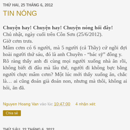
THỨ HAI, 25 THÁNG 6, 2012
TIN NÓNG
Chuyện hay! Chuyện hay! Chuyện nóng hổi đây!
Chủ nhật, ngày cuối trên Côn Sơn (25/6/2012).
Giờ cơm trưa.
Mâm cơm có 6 người, mà 5 người (cả Thầy) cứ ngồi đợi
hoài người thứ sáu, đó là anh Chuyền - “bác sỹ” đông y.
Rõ ràng thấy anh đi cùng mọi người xuống nhà ăn rồi,
không biết đi đâu mà lâu thế, người đi không bực bằng
người chực mâm cơm? Một lúc mới thấy xuống ăn, chắc
là… ai cũng đoán già đoán non, nhưng mà thôi, không ai
hỏi, ăn đã.
Nguyen Hoang Van
vào lúc
10:47:00
4 nhận xét:
Chia sẻ
THỨ SÁU, 22 THÁNG 6, 2012