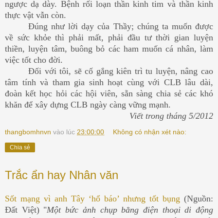
ngược dạ dày. Bệnh rối loạn thần kinh tim và thần kinh
thực vật vẫn còn.
Đúng như lời dạy của Thầy; chúng ta muốn được
về sức khỏe thì phải mất, phải đầu tư thời gian luyện
thiền, luyện tâm, buông bỏ các ham muốn cá nhân, làm
việc tốt cho đời.
Đối với tôi, sẽ cố gắng kiên trì tu luyện, nâng cao
tâm tính và tham gia sinh hoạt cùng với CLB lâu dài,
đoàn kết học hỏi các hội viên, sẵn sàng chia sẻ các khó
khăn để xây dựng CLB ngày càng vững mạnh.
Viết trong tháng 5/2012
thangbomhnvn
vào lúc
23:00:00
Không có nhận xét nào:
Chia sẻ
Trắc ẩn hay Nhân văn
Sốt mạng vì anh Tây ‘hổ báo’ nhưng tốt bụng
(Nguồn:
Đất Việt) "
Một bức ảnh chụp bằng điện thoại di động