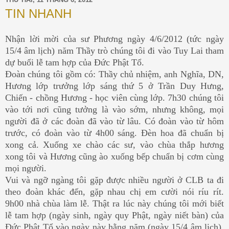
TIN NHANH
Nhận lời mời của sư Phương ngày 4/6/2012 (tức ngày
15/4 âm lịch) năm Thầy trò chúng tôi đi vào Tuy Lai tham
dự buổi lễ tam hợp của Đức Phật Tổ.
Đoàn chúng tôi gồm có: Thầy chủ nhiệm, anh Nghĩa, DN,
Hương lớp trưởng lớp sáng thứ 5 ở Trần Duy Hưng,
Chiến - chồng Hương - học viên cùng lớp. 7h30 chúng tôi
vào tới nơi cũng tưởng là vào sớm, nhưng không, mọi
người đã ở các đoàn đã vào từ lâu. Có đoàn vào từ hôm
trước, có đoàn vào từ 4h00 sáng. Đèn hoa đã chuẩn bị
xong cả. Xuống xe chào các sư, vào chùa thắp hương
xong tôi và Hương cũng ào xuống bếp chuẩn bị cơm cùng
mọi người.
Vui và ngỡ ngàng tôi gặp được nhiều người ở CLB ta đi
theo đoàn khác đến, gặp nhau chị em cười nói ríu rít.
9h00 nhà chùa làm lễ. Thật ra lúc này chúng tôi mới biết
lễ tam hợp (ngày sinh, ngày quy Phật, ngày niết bàn) của
Đức Phật Tổ vào ngày này hằng năm (ngày 15/4 âm lịch).