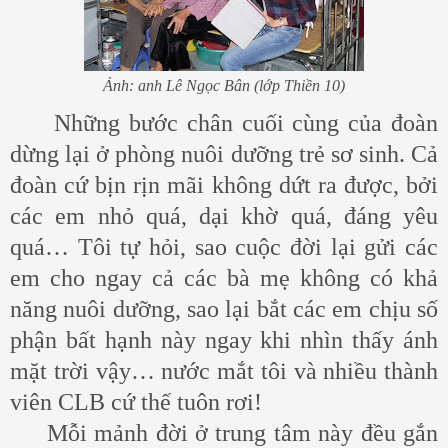
Ảnh: anh Lê Ngọc Bân (lớp Thiền 10)
Những bước chân cuối cùng của đoàn
dừng lại ở phòng nuôi dưỡng trẻ sơ sinh. Cả
đoàn cứ bịn rịn mãi không dứt ra được, bởi
các em nhỏ quá, dại khờ quá, đáng yêu
quá… Tôi tự hỏi, sao cuộc đời lại gửi các
em cho ngay cả các bà mẹ không có khả
năng nuôi dưỡng, sao lại bắt các em chịu số
phận bất hạnh này ngay khi nhìn thấy ánh
mặt trời vậy… nước mắt tôi và nhiều thành
viên CLB cứ thế tuôn rơi!
Mỗi mảnh đời ở trung tâm này đều gắn