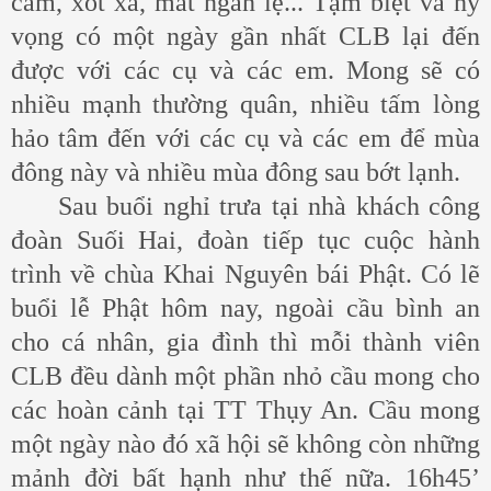
cảm, xót xa, mắt ngấn lệ... Tạm biệt và hy
vọng có một ngày gần nhất CLB lại đến
được với các cụ và các em. Mong sẽ có
nhiều mạnh thường quân, nhiều tấm lòng
hảo tâm đến với các cụ và các em để mùa
đông này và nhiều mùa đông sau bớt lạnh.
Sau buổi nghỉ trưa tại nhà khách công
đoàn Suối Hai, đoàn tiếp tục cuộc hành
trình về chùa Khai Nguyên bái Phật. Có lẽ
buổi lễ Phật hôm nay, ngoài cầu bình an
cho cá nhân, gia đình thì mỗi thành viên
CLB đều dành một phần nhỏ cầu mong cho
các hoàn cảnh tại TT Thụy An. Cầu mong
một ngày nào đó xã hội sẽ không còn những
mảnh đời bất hạnh như thế nữa. 16h45’