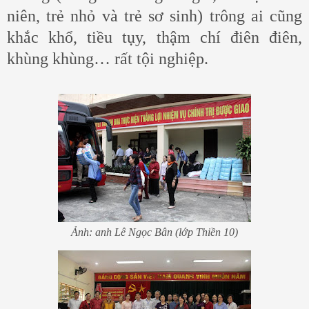
niên, trẻ nhỏ và trẻ sơ sinh) trông ai cũng
khắc khổ, tiều tụy, thậm chí điên điên,
khùng khùng… rất tội nghiệp.
Ảnh: anh Lê Ngọc Bân (lớp Thiền 10)