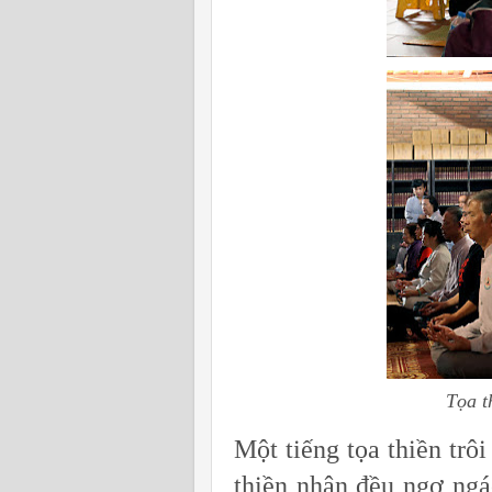
Tọa t
Một tiếng tọa thiền trô
thiền nhân đều ngơ ngá