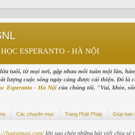
SNL
 HỌC ESPERANTO - HÀ NỘI
ứa tuổi, từ mọi nơi, gặp nhau mỗi tuần một lần, hà
chất lượng cuộc sống ngày càng được cải thiện. Đó là c
ọc Esperanto - Hà Nội
của chúng tôi. "Vui, khỏe, số
ums
Các chuyên mục
Trang Phật Pháp
Giúp bạn 
p://luatamuoi.com/
khi sao chép những bài viết chia sẻ