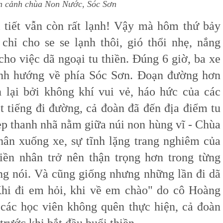
n cảnh chùa Non Nước, Sóc Sơn
 tiết vẫn còn rất lạnh! Vậy mà hôm thứ bảy
 chỉ cho se se lạnh thôi, gió thổi nhẹ, nắng
 cho việc dã ngoại tu thiền. Đúng 6 giờ, ba xe
ánh hướng về phía Sóc Sơn. Đoạn đường hơn
lại bởi không khí vui vẻ, háo hức của các
t tiếng đi đường, cả đoàn đã đến địa điểm tu
ẹp thanh nhã nằm giữa núi non hùng vĩ - Chùa
ân xuống xe, sự tĩnh lặng trang nghiêm của
iền nhân trở nên thận trọng hơn trong từng
ếng nói. Và cũng giống nhưng những lần đi dã
Khi đi em hỏi, khi về em chào" do cô Hoàng
các học viên không quên thực hiện, cả đoàn