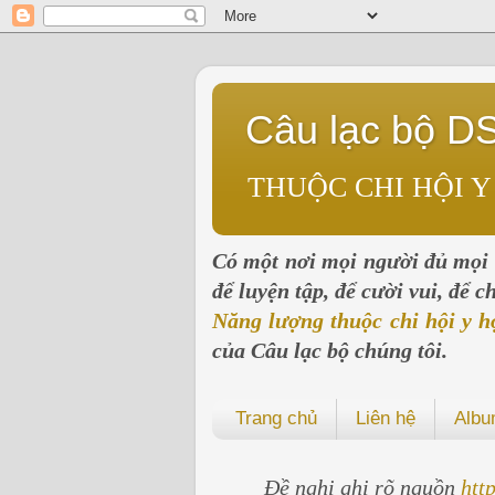
Câu lạc bộ D
THUỘC CHI HỘI Y
Có một nơi mọi người đủ mọi l
để luyện tập, để cười vui, để 
Năng lượng thuộc chi hội y h
của Câu lạc bộ chúng tôi.
Trang chủ
Liên hệ
Alb
Đề nghị ghi rõ nguồn
htt