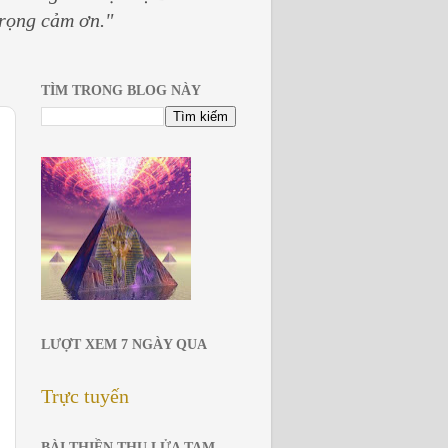
trọng cảm ơn."
TÌM TRONG BLOG NÀY
LƯỢT XEM 7 NGÀY QUA
Trực tuyến
BÀI THIỀN THU LỬA TAM