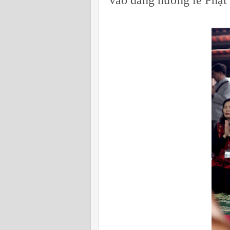
vào dâng hương lễ Phật 