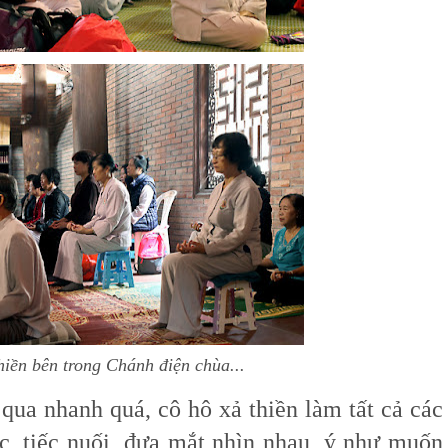
hiền bên trong Chánh điện chùa...
i qua nhanh quá, cô hô xả thiền làm tất cả các
c, tiếc nuối, đưa mắt nhìn nhau, ý như muốn