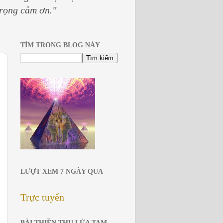
trọng cảm ơn."
TÌM TRONG BLOG NÀY
LƯỢT XEM 7 NGÀY QUA
Trực tuyến
BÀI THIỀN THU LỬA TAM