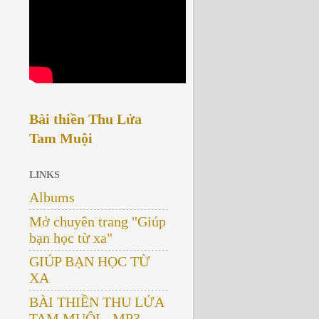
Bài thiền Thu Lửa
Tam Muội
LINKS
Albums
Mở chuyên trang "Giúp
bạn học từ xa"
GIÚP BẠN HỌC TỪ
XA
BÀI THIỀN THU LỬA
TAM MUỘI - MP3