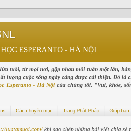
SNL
 HỌC ESPERANTO - HÀ NỘI
ứa tuổi, từ mọi nơi, gặp nhau mỗi tuần một lần, hà
chất lượng cuộc sống ngày càng được cải thiện. Đó là c
ọc Esperanto - Hà Nội
của chúng tôi. "Vui, khỏe, số
ums
Các chuyên mục
Trang Phật Pháp
Giúp bạn 
p://luatamuoi.com/
khi sao chép những bài viết chia sẻ