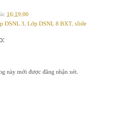
lúc
16:19:00
ớp DSNL 3
,
Lớp DSNL 8 BXT
,
slide
o:
log này mới được đăng nhận xét.