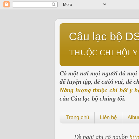
Câu lạc bộ D
THUỘC CHI HỘI Y
Có một nơi mọi người đủ mọi l
để luyện tập, để cười vui, để 
Năng lượng thuộc chi hội y h
của Câu lạc bộ chúng tôi.
Trang chủ
Liên hệ
Alb
Đề nghị ghi rõ nguồn
htt