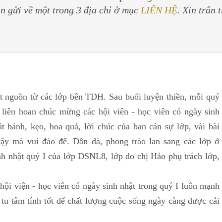
in gửi về một trong 3 địa chỉ ở mục
LIÊN HỆ
. Xin trân 
ắt nguồn từ các lớp bên TDH. Sau buổi luyện thiền, mỗi quý
 liên hoan chúc mừng các hội viên - học viên có ngày sinh
t bánh, kẹo, hoa quả, lời chúc của ban cán sự lớp, vài bài
vậy mà vui đáo để. Dần dà, phong trào lan sang các lớp ở
h nhật quý I của lớp DSNL8, lớp do chị Hảo phụ trách lớp,
hội viện - học viên có ngày sinh nhật trong quý I luôn mạnh
 tu tâm tính tốt để chất lượng cuộc sống ngày càng được cải