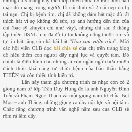
nhưng đã 3 tháng nay theo lớp thiền chưa bỏ một buổi nào
mặc dù mang trong người 15 cái đinh và 2 cái nẹp do bị
tai nạn. Chị bị bệnh tim, chị đã không dám hát mặc dù rất
thích hát vì sợ không đủ sức, sợ ảnh hưởng đến tim của
chị (bác sỹ khuyên chị như vậy), nhưng chỉ sau 3 tháng
tập thiền DSNL, chị đã đủ tự tin không uống thuốc tim và
tự tin hát tặng cả nhà bài hát “
Hoa cau vườn trầu
”. Mời
các hội viên CLB đọc
bài chia sẻ
của chị trên trang blog
để hiểu thêm con người đầy nghị lực và quyết tâm. Đó
chính là điển hình cho những ai còn ngần ngừ chưa muốn
đánh thức khả năng tự chữa bệnh của bản thân bằng
THIỀN và còn thiếu tính kiên trì.
Lần này tham gia chương trình ca nhạc còn có 2
giọng nam từ lớp Trần Duy Hưng đó là anh Nguyễn Đình
Tiến và Phạm Ngọc Thạch và một giọng nam từ chùa Bụt
Mọc – anh Thắng, những giọng ca đầy nội lực và nội tâm.
Chắc rằng chương trình văn nghệ năm sau của CLB sẽ
rôm rả lắm đây.