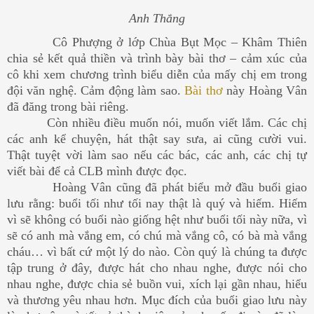
Anh Thắng
Cô Phượng ở lớp Chùa Bụt Mọc – Khâm Thiên
chia sẻ kết quả thiền và trình bày bài thơ – cảm xúc của
cô khi xem chương trình biểu diễn của mấy chị em trong
đội văn nghệ. Cảm động làm sao.
Bài thơ
này Hoàng Vân
đã đăng trong bài riêng.
Còn nhiều điều muốn nói, muốn viết lắm. Các chị
các anh kể chuyện, hát thật say sưa, ai cũng cười vui.
Thật tuyệt vời làm sao nếu các bác, các anh, các chị tự
viết bài để cả CLB mình được đọc.
Hoàng Vân cũng đã phát biểu mở đầu buổi giao
lưu rằng: buổi tối như tối nay thật là quý và hiếm. Hiếm
vì sẽ không có buổi nào giống hệt như buổi tối này nữa, vì
sẽ có anh mà vắng em, có chú mà vắng cô, có bà mà vắng
cháu… vì bất cứ một lý do nào. Còn quý là chúng ta được
tập trung ở đây, được hát cho nhau nghe, được nói cho
nhau nghe, được chia sẻ buồn vui, xích lại gần nhau, hiểu
và thương yêu nhau hơn. Mục đích của buổi giao lưu này