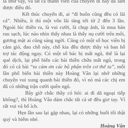
là như vậy, và tất cả thành viên của chuyến đi này đã làm
được điều đó.
Kết thúc chuyến đi, ai “đi buôn cũng đều có lãi
cả”. Nhiều, ít thì một vốn lãi tăng tới từ 2 đến 3 lần.
Ngoài lúc thiền ra, là vui cười, là chụp ảnh, là mua bán
rau sạch, lúc nào nhìn thấy nhau là thấy nụ cười trên môi,
gương mặt ai cũng sáng ngời. Cũng có một số học viên bị
cảm gió, đau chỗ này, chỗ kia đều được thầy và ban hỗ
trợ tác động ngay. Có một số bác bị mất ngủ, thế là lại
quẻ dịch, lại phổ biến các bài thiền chữa mất ngủ, trong
đó có cả bài
“ta cám ơn các bộ phận trên cơ thể ta”,
mỗi
lần phổ biến bài thiền này Hoàng Vân lại nhớ những
chuyện vui xung quanh bài thiền đó, vì nó mà các chị em
đã có những trận cười quên ngủ.
Bây giờ chắc thầy có hỏi: ai đi dã ngoại tiếp
không?, thì Hoàng Vân dám chắc tất cả sẽ đều giơ tay. Vì
rất vui và bổ ích.
Hẹn lần sau lại gặp nhau, lại có những buổi tối thật
quý và hiếm nhé.
Hoàng Vân