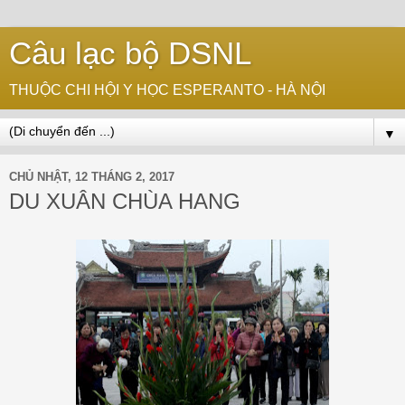
Câu lạc bộ DSNL
THUỘC CHI HỘI Y HỌC ESPERANTO - HÀ NỘI
▼
CHỦ NHẬT, 12 THÁNG 2, 2017
DU XUÂN CHÙA HANG