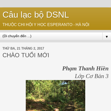
Câu lạc bộ DSNL
THUỘC CHI HỘI Y HỌC ESPERANTO - HÀ NỘI
▼
THỨ BA, 21 THÁNG 2, 2017
CHÀO TUỔI MỚI
Phạm Thanh Hiền
Lớp Cơ Bản 3