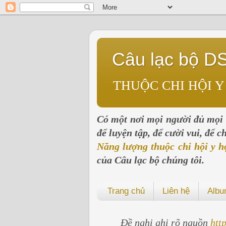
Câu lạc bộ D
THUỘC CHI HỘI Y
Có một nơi mọi người đủ mọi l
để luyện tập, để cười vui, để 
Năng lượng thuộc chi hội y h
của Câu lạc bộ chúng tôi.
Trang chủ
Liên hệ
Alb
Đề nghị ghi rõ nguồn
htt