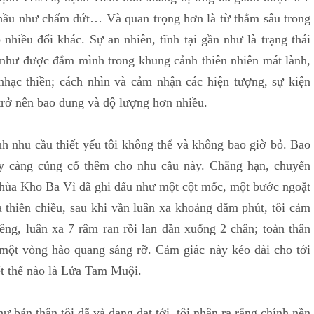
 hầu như chấm dứt… Và quan trọng hơn là từ thẳm sâu trong
nhiều đổi khác. Sự an nhiên, tĩnh tại gần như là trạng thái
y như được đắm mình trong khung cảnh thiên nhiên mát lành,
nhạc thiền; cách nhìn và cảm nhận các hiện tượng, sự kiện
trở nên bao dung và độ lượng hơn nhiều.
hu cầu thiết yếu tôi không thể và không bao giờ bỏ. Bao
y càng củng cố thêm cho nhu cầu này. Chẳng hạn, chuyến
 Chùa Kho Ba Vì đã ghi dấu như một cột mốc, một bước ngoặt
a thiền chiều, sau khi vần luân xa khoảng dăm phút, tôi cảm
êng, luân xa 7 râm ran rồi lan dần xuống 2 chân; toàn thân
một vòng hào quang sáng rỡ. Cảm giác này kéo dài cho tới
iết thế nào là Lửa Tam Muội.
thân tôi đã và đang đạt tới, tôi nhận ra rằng chính nền