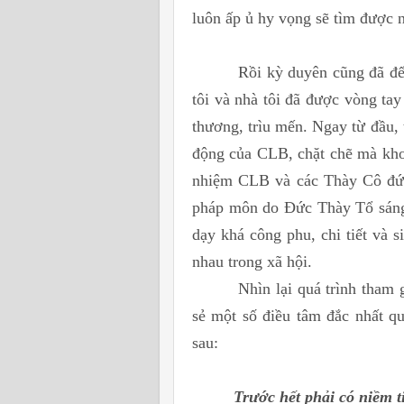
luôn ấp ủ hy vọng sẽ tìm được 
Rồi kỳ duyên cũng đã đến với
tôi và nhà tôi đã được vòng ta
thương, trìu mến. Ngay từ đầu, 
động của CLB, chặt chẽ mà kho
nhiệm CLB và các Thày Cô đứng
pháp môn do Đức Thày Tổ sáng l
dạy khá công phu, chi tiết và 
nhau trong xã hội.
Nhìn lại quá trình tham gia
sẻ một số điều tâm đắc nhất q
sau:
Trước hết phải có niềm t