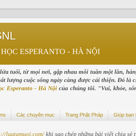
SNL
 HỌC ESPERANTO - HÀ NỘI
ứa tuổi, từ mọi nơi, gặp nhau mỗi tuần một lần, hà
chất lượng cuộc sống ngày càng được cải thiện. Đó là c
ọc Esperanto - Hà Nội
của chúng tôi. "Vui, khỏe, số
ums
Các chuyên mục
Trang Phật Pháp
Giúp bạn 
p://luatamuoi.com/
khi sao chép những bài viết chia sẻ