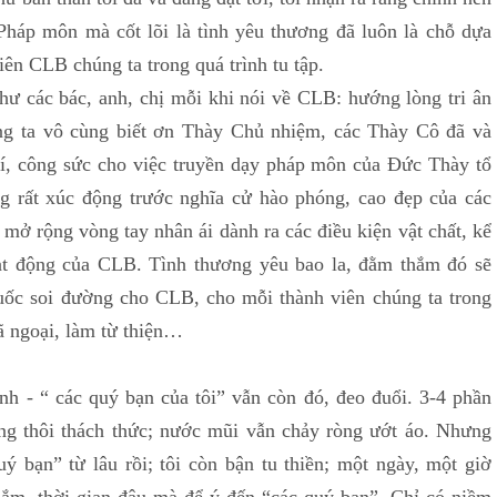
Pháp môn mà cốt lõi là tình yêu thương đã luôn là chỗ dựa
ên CLB chúng ta trong quá trình tu tập.
c bác, anh, chị mỗi khi nói về CLB: hướng lòng tri ân
g ta vô cùng biết ơn Thày Chủ nhiệm, các Thày Cô đã và
rí, công sức cho việc truyền dạy pháp môn của Đức Thày tổ
ng rất xúc động trước nghĩa cử hào phóng, cao đẹp của các
 mở rộng vòng tay nhân ái dành ra các điều kiện vật chất, kể
ạt động của CLB. Tình thương yêu bao la, đằm thắm đó sẽ
đuốc soi đường cho CLB, cho mỗi thành viên chúng ta trong
dã ngoại, làm từ thiện…
“ các quý bạn của tôi” vẫn còn đó, đeo đuổi. 3-4 phần
g thôi thách thức; nước mũi vẫn chảy ròng ướt áo. Nhưng
uý bạn” từ lâu rồi; tôi còn bận tu thiền; một ngày, một giờ