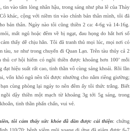
tin vào tấm lòng nhân hậu, trong sáng như pha lê của Thày
ô khác, cộng với niềm tin vào chính bản thân mình, tôi đã
cho bản thân. Ngày nào tôi cũng thiền 2 ca: 4-6g và 14-16g.
mỏi, mất ngủ hoặc đêm về bị ngạt, đau họng do hắt hơi sổ
 cảm thấy dễ chịu hẳn. Tôi đã tranh thủ mọi lúc, mọi nơi có
rên tàu, xe như trong chuyến đi Quan Lạn. Trên tàu thủy cả 2
anh thủ cơ hội hiếm có ngồi thiền được khoảng hơn 100’ mỗi
 đạt hiệu suất rất cao, tinh thần vô cùng sảng khoái. Rồi lần
ai, vốn khó ngủ nên tôi được nhường cho nằm riêng giường;
 bạn cùng phòng lại ngáy to nên đêm ấy tôi thức trắng. Biết
 ngồi dậy thiền một mạch từ khoảng 3g tới 5g sáng, trong
hoắn, tinh thần phấn chấn, vui vẻ.
iền, tôi cảm thấy sức khỏe đã dần được cải thiện
: chứng
 định 110/70; bệnh viêm mũi xoang dị ứng đã giảm được 6-7