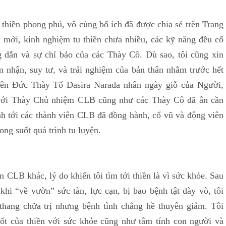
ền phong phú, vô cùng bổ ích đã được chia sẻ trên Trang
 mới, kinh nghiệm tu thiền chưa nhiều, các kỹ năng đều cố
g dẫn và sự chỉ bảo của các Thày Cô. Dù sao, tôi cũng xin
 nhận, suy tư, và trải nghiệm của bản thân nhằm trước hết
ên Đức Thày Tổ Dasira Narada nhân ngày giỗ của Người,
i với Thày Chủ nhiệm CLB cũng như các Thày Cô đã ân cần
nh tới các thành viên CLB đã đồng hành, cổ vũ và động viên
ong suốt quá trình tu luyện.
 khác, lý do khiến tôi tìm tới thiền là vì sức khỏe. Sau
hi “về vườn” sức tàn, lực cạn, bị bao bệnh tật dày vò, tôi
 thang chữa trị nhưng bệnh tình chẳng hề thuyên giảm. Tôi
tốt của thiền với sức khỏe cũng như tâm tính con người và