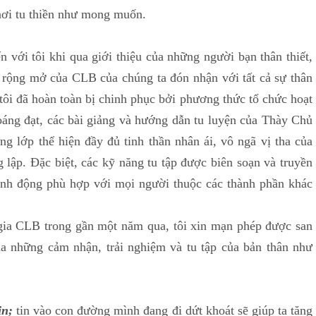
nơi tu thiền như mong muốn.
 tôi khi qua giới thiệu của những người bạn thân thiết,
y rộng mở của CLB của chúng ta đón nhận với tất cả sự thân
tôi đã hoàn toàn bị chinh phục bởi phương thức tổ chức hoạt
áng đạt, các bài giảng và hướng dẫn tu luyện của Thày Chủ
 lớp thể hiện đầy đủ tinh thần nhân ái, vô ngã vị tha của
ập. Đặc biệt, các kỹ năng tu tập được biên soạn và truyền
sinh động phù hợp với mọi người thuộc các thành phần khác
 CLB trong gần một năm qua, tôi xin mạn phép được san
ua những cảm nhận, trải nghiệm và tu tập của bản thân như
in;
tin vào con đường mình đang đi dứt khoát sẽ giúp ta tăng