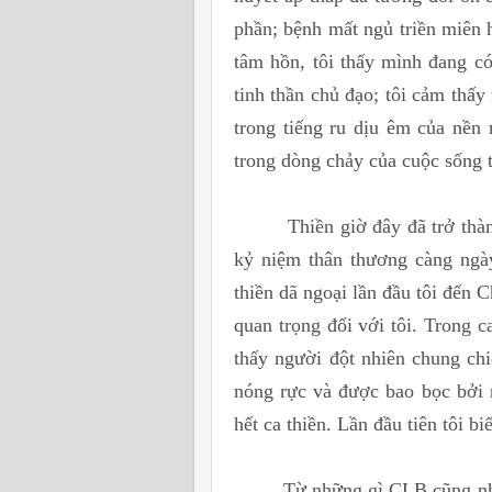
phần; bệnh mất ngủ triền miên
tâm hồn, tôi thấy mình đang có 
tinh thần chủ đạo; tôi cảm thấ
trong tiếng ru dịu êm của nền 
trong dòng chảy của cuộc sống 
Thiền giờ đây đã trở thành n
kỷ niệm thân thương càng ngà
thiền dã ngoại lần đầu tôi đến
quan trọng đối với tôi. Trong c
thấy người đột nhiên chung chi
nóng rực và được bao bọc bởi 
hết ca thiền. Lần đầu tiên tôi b
Từ những gì CLB cũng như bản 