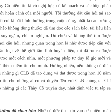
g. Có niềm tin là có nghị lực, có kế hoạch và các biện pháp
với hoàn cảnh của mỗi người. Tôi thường đặt câu hỏi tại sao
i coi là bất bình thường trong cuộc sống, nhất là các trường
hèo không dùng thuốc; đã tìm đọc các sách báo, tài liệu liên
rồi suy ngẫm, chiêm nghiệm. Dù chưa và không thể tìm được
mọi câu hỏi, nhưng quan trọng hơn là nhờ được tiếp cận với
ân loại về thế giới tâm linh huyền diệu, tôi đã rút ra được
 được một cách nhìn, một phương pháp tư duy lô gíc mới về
cố thêm niềm tin cho mình. Đương nhiên, nếu không có điều
ới những gì CLB đã tạo dựng và đạt được trong hơn 10 năm
m tin cho những ai có cơ duyên đến với CLB chúng ta. Chỉ
o những gì các Thày Cô truyền dạy, nhất định việc tu tập sẽ
 đường đã chọn lựa:
Nhờ có đức tin - tin vào sự nhiệm màu