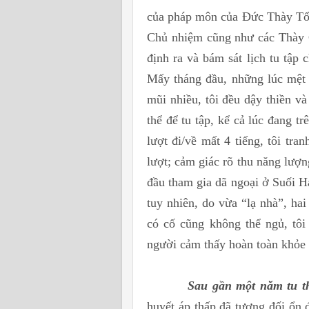
của pháp môn của Đức Thày Tổ, 
Chủ nhiệm cũng như các Thày C
định ra và bám sát lịch tu tập 
Mấy tháng đầu, những lúc mệt 
mũi nhiều, tôi đều dậy thiền và
thể để tu tập, kể cả lúc đang t
lượt đi/về mất 4 tiếng, tôi tr
lượt; cảm giác rõ thu năng lượng
đầu tham gia dã ngoại ở Suối H
tuy nhiên, do vừa “lạ nhà”, hai
có cố cũng không thể ngủ, tôi
người cảm thấy hoàn toàn khỏe k
Sau gần một năm tu th
huyết áp thấp đã tương đối ổn