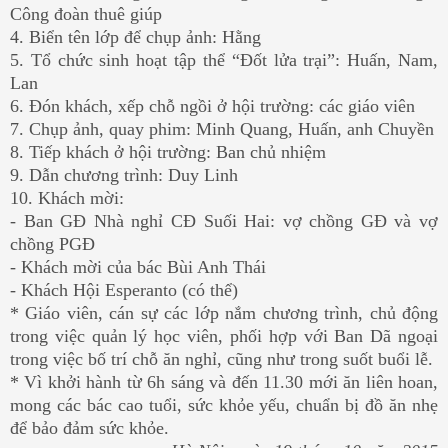
Công đoàn thuê giúp
4. Biển tên lớp để chụp ảnh: Hằng
5. Tổ chức sinh hoạt tập thể “Đốt lửa trại”: Huấn, Nam,
Lan
6. Đón khách, xếp chỗ ngồi ở hội trường: các giáo viên
7. Chụp ảnh, quay phim: Minh Quang, Huấn, anh Chuyền
8. Tiếp khách ở hội trường: Ban chủ nhiệm
9. Dẫn chương trình: Duy Linh
10. Khách mời:
- Ban GĐ Nhà nghỉ CĐ Suối Hai: vợ chồng GĐ và vợ
chồng PGĐ
- Khách mời của bác Bùi Anh Thái
- Khách Hội Esperanto (có thể)
* Giáo viên, cán sự các lớp nắm chương trình, chủ động
trong việc quản lý học viên, phối hợp với Ban Dã ngoại
trong việc bố trí chỗ ăn nghỉ, cũng như trong suốt buổi lễ.
* Vì khởi hành từ 6h sáng và đến 11.30 mới ăn liên hoan,
mong các bác cao tuổi, sức khỏe yếu, chuẩn bị đồ ăn nhẹ
để bảo đảm sức khỏe.