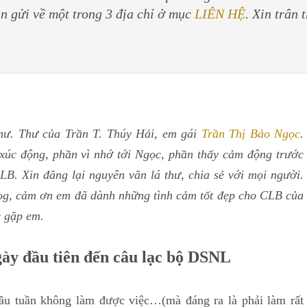
in gửi về một trong 3 địa chỉ ở mục
LIÊN HỆ
. Xin trân 
hư. Thư của Trần T. Thúy Hải, em gái
Trần Thị Bảo Ngọc
.
 xúc động, phần vì nhớ tới Ngọc, phần thấy cảm động trước
B. Xin đăng lại nguyên văn lá thư, chia sẻ với mọi người.
log, cảm ơn em đã dành những tình cảm tốt đẹp cho CLB của
c gặp em.
ày đầu tiên đến câu lạc bộ DSNL
uần không làm được việc…(mà đáng ra là phải làm rất