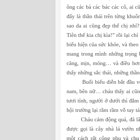
ông các bà các bác các cô, ai c
đấy là thần thái trên từng khuô
sao da ai cũng đẹp thế chị nhỉ?
Tiên thế kia chị kìa!” rồi lại c
biểu hiện của sức khỏe, và theo
mang trong mình những trọng b
căng, mịn, mỏng… và điều hơn 
thấy những sắc thái, những thần 
Buổi biểu diễn bắt đầu 
nam, bên nữ… cháu thấy ai cũng
tươi tỉnh, người ở dưới thì đắm 
hội trường lại rầm rầm vỗ tay
Cháu cảm động quá, đã l
được gọi là cây nhà lá vườn n
một cách rất công phu và chu 