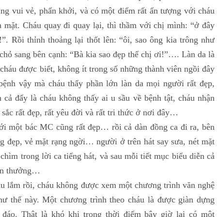
ũng vui vẻ, phấn khởi, và có một điểm rất ấn tượng với cháu
n mặt. Cháu quay đi quay lại, thì thầm với chị mình: “ở đây
!”. Rồi thỉnh thoảng lại thốt lên: “ôi, sao ông kia trông như
hỉ chỏ sang bên cạnh: “Bà kia sao đẹp thế chị ơi!”…. Làn da là
 cháu được biết, không ít trong số những thành viên ngồi đây
ệnh vậy mà cháu thấy phần lớn làn da mọi người rất đẹp,
cả đấy là cháu không thấy ai u sầu về bệnh tật, cháu nhận
sắc rất đẹp, rất yêu đời và rất tri thức ở nơi đây…
với một bác MC cũng rất đẹp… rồi cả dàn đồng ca đi ra, bên
 đẹp, vẻ mặt rạng ngời… người ở trên hát say sưa, nét mặt
chìm trong lời ca tiếng hát, và sau mỗi tiết mục biểu diễn cả
 tán thưởng…
âu lắm rồi, cháu không được xem một chương trình văn nghệ
hư thế này. Một chương trình theo cháu là được giàn dựng
đáo. Thật là khó khi trong thời điểm bây giờ lại có một