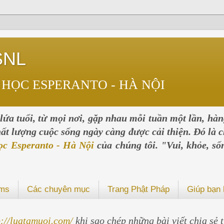
SNL
 HỌC ESPERANTO - HÀ NỘI
ứa tuổi, từ mọi nơi, gặp nhau mỗi tuần một lần, hà
chất lượng cuộc sống ngày càng được cải thiện. Đó là c
ọc Esperanto - Hà Nội
của chúng tôi. "Vui, khỏe, số
ums
Các chuyên mục
Trang Phật Pháp
Giúp bạn 
p://luatamuoi.com/
khi sao chép những bài viết chia sẻ