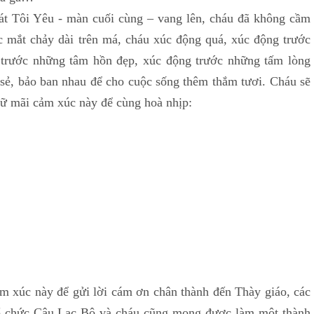
hát Tôi Yêu - màn cuối cùng – vang lên, cháu đã không cầm
 mắt chảy dài trên má, cháu xúc động quá, xúc động trước
g trước những tâm hồn đẹp, xúc động trước những tấm lòng
 sẻ, bảo ban nhau để cho cuộc sống thêm thắm tươi. Cháu sẽ
iữ mãi cảm xúc này để cùng hoà nhịp:
m
m xúc này để gửi lời cám ơn chân thành đến Thày giáo, các
tổ chức Câu Lạc Bộ và cháu cũng mong được làm một thành