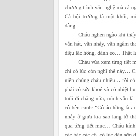
chương trình văn nghệ mà cả ng
Cả hội trường là một khối, mộ
dâng...
Cháu nghẹn ngào khi thấy
vẫn hát, vẫn nhảy, vẫn ngâm th
điệu lắc hông, đánh eo… Thật l
Cháu vừa xem từng tiết 
chí có lúc còn nghĩ thế này… C
niên chúng cháu nhiều… rồi có 
phải có sức khoẻ và có nhiệt hu
tuổi đi chăng nữa, mình vẫn là
cô bên cạnh: “Cô áo hồng là ai
nhảy ở giữa kia sao lãng tử t
qua từng tiết mục… Cháu kính 
các bác các cô, có lúc đến sởn