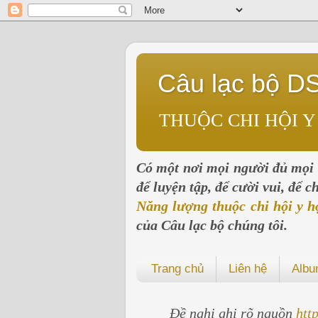
Câu lạc bộ D
THUỘC CHI HỘI Y
Có một nơi mọi người đủ mọi l
để luyện tập, để cười vui, để 
Năng lượng thuộc chi hội y h
của Câu lạc bộ chúng tôi.
Trang chủ
Liên hệ
Alb
Đề nghị ghi rõ nguồn
htt