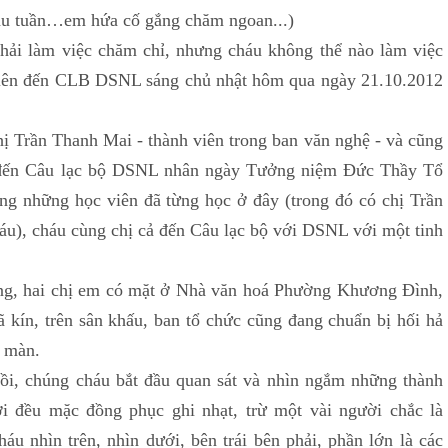
 đầu tuần…em hứa cố gắng chăm ngoan...)
hải làm việc chăm chỉ, nhưng cháu không thể nào làm việc
tiên đến CLB DSNL sáng chủ nhật hôm qua ngày 21.10.2012
ị Trần Thanh Mai - thành viên trong ban văn nghệ - và cũng
 - đến Câu lạc bộ DSNL nhân ngày Tưởng niệm Đức Thầy Tổ
ng những học viên đã từng học ở đây (trong đó có chị Trần
háu), cháu cùng chị cả đến Câu lạc bộ với DSNL với một tinh
ng, hai chị em có mặt ở Nhà văn hoá Phường Khương Đình,
ã kín, trên sân khấu, ban tổ chức cũng đang chuẩn bị hối hả
ở màn.
gồi, chúng cháu bắt đầu quan sát và nhìn ngắm những thành
i đều mặc đồng phục ghi nhạt, trừ một vài người chắc là
u nhìn trên, nhìn dưới, bên trái bên phải, phần lớn là các