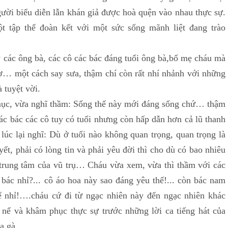
ười biểu diễn lẫn khán giả được hoà quện vào nhau thực sự.
t tập thể đoàn kết với một sức sống mãnh liệt đang trào
 các ông bà, các cô các bác đáng tuổi ông bà,bố mẹ cháu mà
ơ… một cách say sưa, thậm chí còn rất nhí nhảnh với những
à tuyệt vời.
mục, vừa nghĩ thầm: Sống thế này mới đáng sống chứ… thậm
ác bác các cô tuy có tuổi nhưng còn hấp dẫn hơn cả lũ thanh
lúc lại nghĩ: Dù ở tuổi nào không quan trọng, quan trọng là
yết, phải có lòng tin và phải yêu đời thì cho dù có bao nhiêu
 trung tâm của vũ trụ… Cháu vừa xem, vừa thì thầm với các
 bác nhỉ?... cô áo hoa này sao đáng yêu thế!... còn bác nam
hế nhỉ!….cháu cứ đi từ ngạc nhiên này đến ngạc nhiên khác
nể và khâm phục thực sự trước những lời ca tiếng hát của
 da gà…