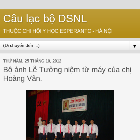
Câu lạc bộ DSNL
THUỘC CHI HỘI Y HỌC ESPERANTO - HÀ NỘI
▼
THỨ NĂM, 25 THÁNG 10, 2012
Bộ ảnh Lễ Tưởng niệm từ máy của chị
Hoàng Vân.