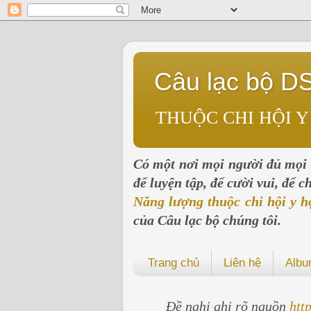
Câu lạc bộ D
THUỘC CHI HỘI Y
Có một nơi mọi người đủ mọi l
để luyện tập, để cười vui, để 
Năng lượng thuộc chi hội y h
của Câu lạc bộ chúng tôi.
Trang chủ
Liên hệ
Alb
Đề nghị ghi rõ nguồn
htt