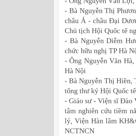
- Ông Nguyễn Văn Lợi,
- Bà Nguyễn Thị Phươn
châu Á - châu Đại Dươ
Chủ tịch Hội Quốc tế n
- Bà Nguyễn Diễm Hươ
chức hữu nghị TP Hà N
- Ông Nguyễn Văn Hà, 
Hà Nội
- Bà Nguyễn Thị Hiền, 
tổng thư ký Hội Quốc t
- Giáo sư - Viện sĩ Đà
tâm nghiên cứu tiềm n
lý, Viện Hàn lâm KH&
NCTNCN