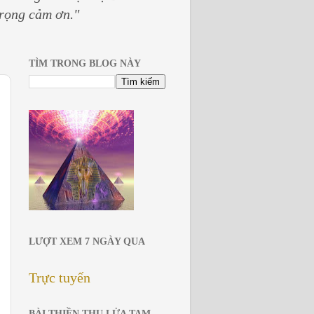
trọng cảm ơn."
TÌM TRONG BLOG NÀY
LƯỢT XEM 7 NGÀY QUA
Trực tuyến
BÀI THIỀN THU LỬA TAM