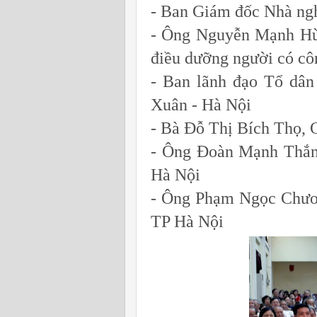
- Ban Giám đốc Nhà ng
- Ông Nguyễn Mạnh Hù
điều dưỡng người có cô
- Ban lãnh đạo Tổ dâ
Xuân - Hà Nội
- Bà Đỗ Thị Bích Thọ,
- Ông Đoàn Mạnh Thắn
Hà Nội
- Ông Phạm Ngọc Chươ
TP Hà Nội