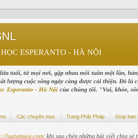
SNL
 HỌC ESPERANTO - HÀ NỘI
ứa tuổi, từ mọi nơi, gặp nhau mỗi tuần một lần, hà
chất lượng cuộc sống ngày càng được cải thiện. Đó là c
ọc Esperanto - Hà Nội
của chúng tôi. "Vui, khỏe, số
ums
Các chuyên mục
Trang Phật Pháp
Giúp bạn 
p://luatamuoi.com/
khi sao chép những bài viết chia sẻ