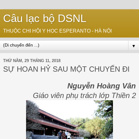
Câu lạc bộ DSNL
THUỘC CHI HỘI Y HỌC ESPERANTO - HÀ NỘI
▼
THỨ NĂM, 29 THÁNG 11, 2018
SỰ HOAN HỶ SAU MỘT CHUYẾN ĐI
Nguyễn Hoàng Vân
Giáo viên phụ trách lớp Thiền 2