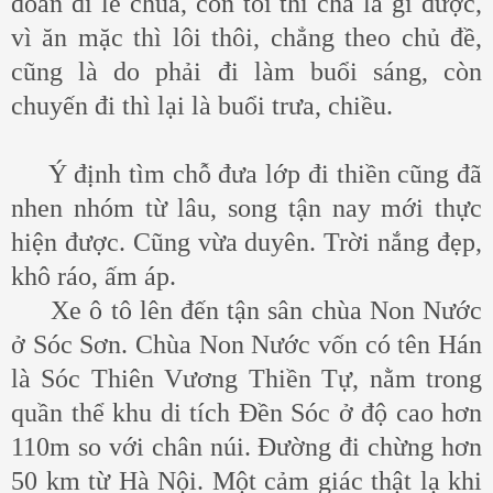
đoàn đi lễ chùa, còn tôi thì chả là gì được,
vì ăn mặc thì lôi thôi, chẳng theo chủ đề,
cũng là do phải đi làm buổi sáng, còn
chuyến đi thì lại là buổi trưa, chiều.
Ý định tìm chỗ đưa lớp đi thiền cũng đã
nhen nhóm từ lâu, song tận nay mới thực
hiện được. Cũng vừa duyên. Trời nắng đẹp,
khô ráo, ấm áp.
Xe ô tô lên đến tận sân chùa Non Nước
ở Sóc Sơn. Chùa Non Nước vốn có tên Hán
là Sóc Thiên Vương Thiền Tự, nằm trong
quần thể khu di tích Đền Sóc ở độ cao hơn
110m so với chân núi. Đường đi chừng hơn
50 km từ Hà Nội. Một cảm giác thật lạ khi