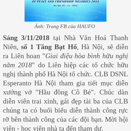
Ảnh: Trang FB của HAUFO
Sáng 3/11/2018
tại Nhà Văn Hoá Thanh
Niên,
số 1 Tăng Bạt Hổ
, Hà Nội, sẽ diễn
ra
Liên hoan "
Giai điệu hòa bình hữu nghị
năm 2018
" do Liên hiệp các tổ chức hữu
nghị thành phố Hà Nội tổ chức. CLB DSNL
Esperanto Hà Nội tham gia tiết mục diễn
xướng vở "Hầu đồng Cô Bé". Chúc dàn
diễn viên trai xinh, gái đẹp tài ba của CLB
chúng ta có buổi biểu diễn thành công rực
rỡ bên thành công của các đội bạn. Mời hội
viên - học viên nhà ta đến tham dự.