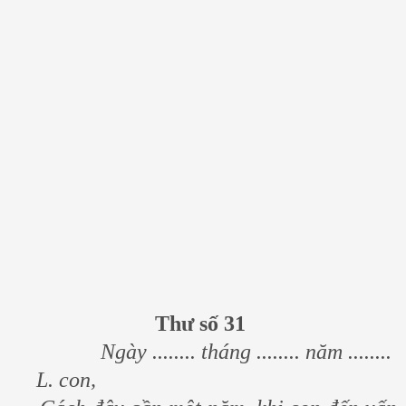
Thư số 31
Ngày ........ tháng ........ năm ........
L. con,