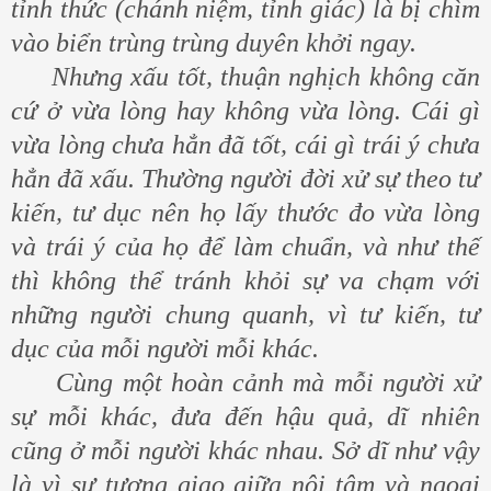
tỉnh thức (chánh niệm, tỉnh giác) là bị chìm
vào biển trùng trùng duyên khởi ngay.
Nhưng xấu tốt, thuận nghịch không căn
cứ ở vừa lòng hay không vừa lòng. Cái gì
vừa lòng chưa hẳn đã tốt, cái gì trái ý chưa
hẳn đã xấu. Thường người đời xử sự theo tư
kiến, tư dục nên họ lấy thước đo vừa lòng
và trái ý của họ để làm chuẩn, và như thế
thì không thể tránh khỏi sự va chạm với
những người chung quanh, vì tư kiến, tư
dục của mỗi người mỗi khác.
Cùng một hoàn cảnh mà mỗi người xử
sự mỗi khác, đưa đến hậu quả, dĩ nhiên
cũng ở mỗi người khác nhau. Sở dĩ như vậy
là vì sự tương giao giữa nội tâm và ngoại