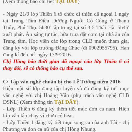
(Xem thông báo chi tiết
TẠI ĐÂY
)
- Ngày 21/9 lớp Thiền 6 tổ chức đi thiền dã ngoại 1 ngày
tại Trung Tâm Điều Dưỡng Người Có Công ở Thanh
Thủy, Phú Thọ. 5h30' tập trung tại số 3-5 Thái Hà. 5h45'
xuất phát. Ăn sáng tự túc, bữa trưa đặt cơm tại nhà ăn của
Trung tâm. Học viên các lớp trong CLB muốn tham gia,
đăng ký với lớp trưởng Đặng Chúc (đt 0902955795). Hạn
đăng kí đến hết ngày 17/9/2016.
Chị Hồng báo thời gian dã ngoại của lớp Thiền 6 có
thay đổi, sẽ có thông báo cụ thể sau.
C/ Tập văn nghệ chuẩn bị cho Lễ Tưởng niệm 2016
Hiện một số lớp đang tập luyện và đã đăng ký tiết mục
văn nghệ với chị Hoàng Vân (phụ trách văn nghệ CLB
DSNL) (Xem thông tin
TẠI ĐÂY
).
- Lớp Thiền 6 đăng ký thêm tiết mục đơn ca nam. Hiện
lớp vẫn tập chay vì chưa có beat.
- Lớp Thiền 1 đăng ký tiết mục song ca của anh Tài - chị
Phương và đơn ca nữ của chị Hồng Nhung.