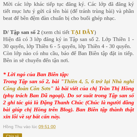
Mời các lớp khác tiếp tục đăng ký. Các lớp đã đăng ký
tiết mục lưu ý gửi cả tên bài (để tránh trùng bài) và phần
beat để bên đệm đàn chuẩn bị cho buổi ghép nhạc.
D/ Tập san số 2
(xem chi tiết
TẠI ĐÂY
)
Hiện đã có 3 lớp đăng ký in Tập san số 2. Lớp Thiền 1 -
30 quyển, lớp Thiền 6 - 5 quyển, lớp Thiền 4 - 30 quyển.
Còn lớp nào có nhu cầu, báo để Ban Biên tập đặt in tiếp.
Bên in sẽ chuyển đến tận nơi.
* Lời ngỏ của Ban Biên tập:
Trong Tập san số 2, bài "
Thiền 4, 5, 6 trở lại Nhà nghỉ
Công đoàn Côn Sơn
" là bài viết của chị Trần Thị Hồng
(phụ trách Ban Dã ngoại). Do sơ suất trong Tập san số
2 ghi tác giả là Đặng Thanh Chúc (Chúc là người đăng
bài giúp chị Hồng trên Blog). Ban Biên tập thành thật
xin lỗi về sự bất cẩn này.
Hồng Thu
vào lúc
09:51:00
Chia sẻ