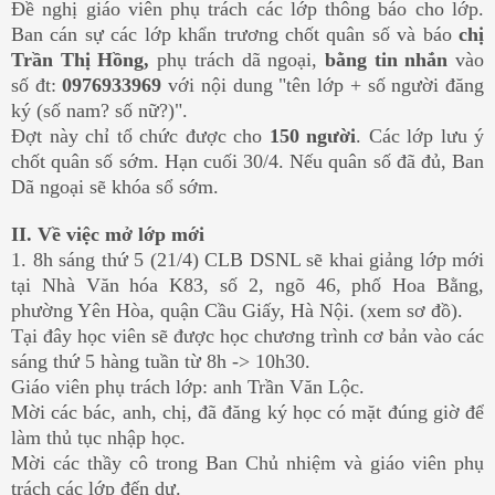
Đề nghị giáo viên phụ trách các lớp thông báo cho lớp.
Ban cán sự các lớp khẩn trương chốt quân số và báo
chị
Trần Thị Hồng,
phụ trách dã ngoại,
bằng tin nhắn
vào
số đt:
0976933969
với nội dung "tên lớp + số người đăng
ký (số nam? số nữ?)".
Đợt này chỉ tổ chức được cho
150 người
. Các lớp lưu ý
chốt quân số sớm. Hạn cuối 30/4. Nếu quân số đã đủ, Ban
Dã ngoại sẽ khóa sổ sớm.
II. Về việc mở lớp mới
1. 8h sáng thứ 5 (21/4) CLB DSNL sẽ khai giảng lớp mới
tại
Nhà Văn hóa K83, số 2, ngõ 46, phố Hoa Bằng,
phường Yên Hòa, quận Cầu Giấy, Hà Nội. (xem sơ đồ).
Tại đây học viên sẽ được học chương trình cơ bản vào các
sáng thứ 5 hàng tuần từ 8h -> 10h30.
Giáo viên phụ trách lớp: anh Trần Văn Lộc.
Mời các bác, anh, chị, đã đăng ký học có mặt đúng giờ để
làm thủ tục nhập học.
Mời các thầy cô trong Ban Chủ nhiệm và giáo viên phụ
trách các lớp đến dự.