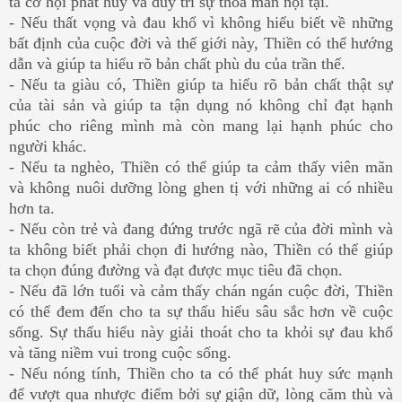
ta cơ hội phát huy và duy trì sự thỏa mãn nội tại.
- Nếu thất vọng và đau khổ vì không hiểu biết về những
bất định của cuộc đời và thế giới này, Thiền có thể hướng
dẫn và giúp ta hiểu rõ bản chất phù du của trần thế.
- Nếu ta giàu có, Thiền giúp ta hiểu rõ bản chất thật sự
của tài sản và giúp ta tận dụng nó không chỉ đạt hạnh
phúc cho riêng mình mà còn mang lại hạnh phúc cho
người khác.
- Nếu ta nghèo, Thiền có thể giúp ta cảm thấy viên mãn
và không nuôi dưỡng lòng ghen tị với những ai có nhiều
hơn ta.
- Nếu còn trẻ và đang đứng trước ngã rẽ của đời mình và
ta không biết phải chọn đi hướng nào, Thiền có thể giúp
ta chọn đúng đường và đạt được mục tiêu đã chọn.
- Nếu đã lớn tuổi và cảm thấy chán ngán cuộc đời, Thiền
có thể đem đến cho ta sự thấu hiểu sâu sắc hơn về cuộc
sống. Sự thấu hiểu này giải thoát cho ta khỏi sự đau khổ
và tăng niềm vui trong cuộc sống.
- Nếu nóng tính, Thiền cho ta có thể phát huy sức mạnh
để vượt qua nhược điểm bởi sự giận dữ, lòng căm thù và