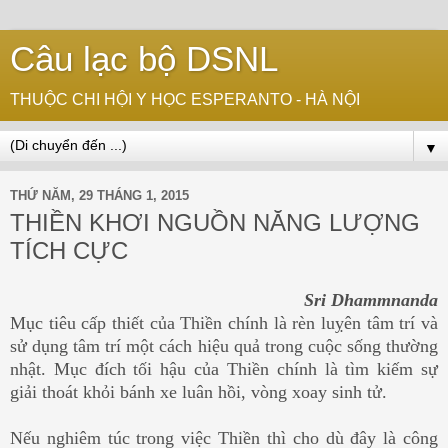
Câu lạc bộ DSNL
THUỘC CHI HỘI Y HỌC ESPERANTO - HÀ NỘI
▼
THỨ NĂM, 29 THÁNG 1, 2015
THIỀN KHƠI NGUỒN NĂNG LƯỢNG
TÍCH CỰC
Sri Dhammnanda
Mục tiêu cấp thiết của Thiền chính là rèn luỵên tâm trí và
sử dụng tâm trí một cách hiệu quả trong cuộc sống thường
nhật. Mục đích tối hậu của Thiền chính là tìm kiếm sự
giải thoát khỏi bánh xe luân hồi, vòng xoay sinh tử.
Nếu nghiêm túc trong việc Thiền thì cho dù đây là công