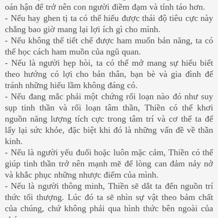
oán hận để trở nên con người điềm đạm và tỉnh táo hơn.
- Nếu hay ghen tị ta có thể hiểu được thái độ tiêu cực này
chẳng bao giờ mang lại lợi ích gì cho mình.
- Nếu không thể tiết chế được ham muốn bản năng, ta có
thể học cách ham muồn của ngũ quan.
- Nếu là người hẹp hòi, ta có thể mở mang sự hiểu biết
theo hướng có lợi cho bản thân, bạn bè và gia đình để
tránh những hiểu lầm không đáng có.
- Nếu đang mắc phải một chứng rối loạn nào đó như suy
sụp tinh thần và rối loạn tâm thần, Thiền có thể khơi
nguồn năng lượng tích cực trong tâm trí và cơ thể ta để
lấy lại sức khỏe, đặc biệt khi đó là những vấn đề về thần
kinh.
- Nếu là người yếu đuối hoặc luôn mặc cảm, Thiền có thể
giúp tinh thần trở nên mạnh mẽ để lòng can đảm nảy nở
và khắc phục những nhược điểm của mình.
- Nếu là người thông minh, Thiền sẽ dắt ta đến nguồn trí
thức tối thượng. Lúc đó ta sẽ nhìn sự vật theo bảm chất
của chúng, chứ không phải qua hình thức bên ngoài của