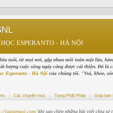
SNL
 HỌC ESPERANTO - HÀ NỘI
ứa tuổi, từ mọi nơi, gặp nhau mỗi tuần một lần, hà
chất lượng cuộc sống ngày càng được cải thiện. Đó là c
ọc Esperanto - Hà Nội
của chúng tôi. "Vui, khỏe, số
ums
Các chuyên mục
Trang Phật Pháp
Giúp bạn 
p://luatamuoi.com/
khi sao chép những bài viết chia sẻ