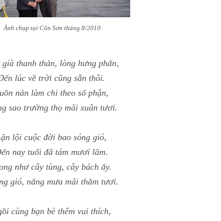
Ảnh chụp tại Côn Sơn tháng 8/2010
 già thanh thản, lòng hưng phấn,
Đến lúc về trời cũng sẵn thôi.
uồn nản làm chi theo số phận,
g sao trường thọ mãi xuân tươi.
ặn lội cuộc đời bao sóng gió,
ến nay tuổi đã tám mươi lăm.
ng như cây tùng, cây bách ấy.
ng gió, nắng mưa mãi thắm tươi.
ồi cùng bạn bè thêm vui thích,