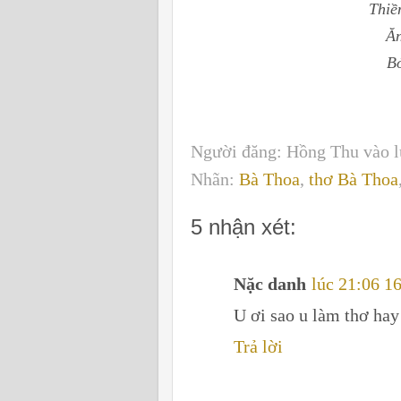
Thiề
Ăn
Bó
Người đăng:
Hồng Thu
vào 
Nhãn:
Bà Thoa
,
thơ Bà Thoa
5 nhận xét:
Nặc danh
lúc 21:06 16
U ơi sao u làm thơ hay
Trả lời