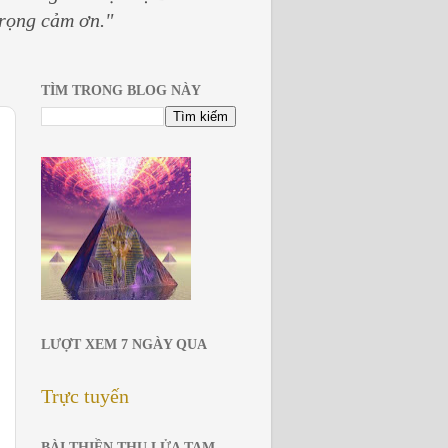
trọng cảm ơn."
TÌM TRONG BLOG NÀY
LƯỢT XEM 7 NGÀY QUA
Trực tuyến
BÀI THIỀN THU LỬA TAM