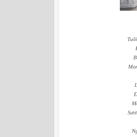
Tuổi
B
Mon
L
Đ
Mo
Sươ
Ng