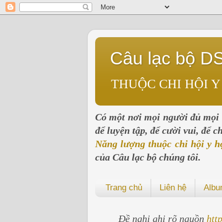
Câu lạc bộ D
THUỘC CHI HỘI Y
Có một nơi mọi người đủ mọi l
để luyện tập, để cười vui, để 
Năng lượng thuộc chi hội y h
của Câu lạc bộ chúng tôi.
Trang chủ
Liên hệ
Alb
Đề nghị ghi rõ nguồn
htt