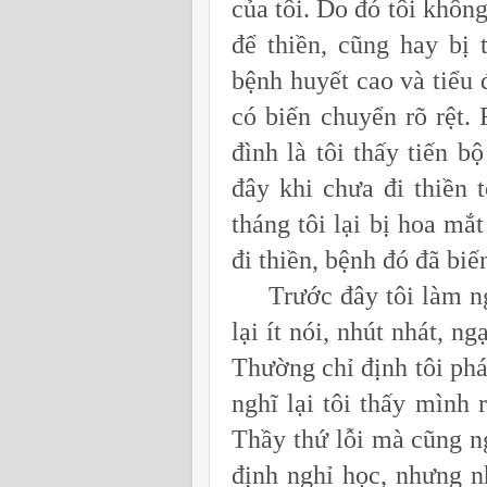
của tôi. Do đó tôi không
để thiền, cũng hay bị 
bệnh huyết cao và tiểu 
có biến chuyển rõ rệt. 
đình là tôi thấy tiến bộ
đây khi chưa đi thiền t
tháng tôi lại bị hoa mắ
đi thiền, bệnh đó đã biế
Trước đây tôi làm nghề
lại ít nói, nhút nhát, 
Thường chỉ định tôi phá
nghĩ lại tôi thấy mình
Thầy thứ lỗi mà cũng n
định nghỉ học, nhưng 