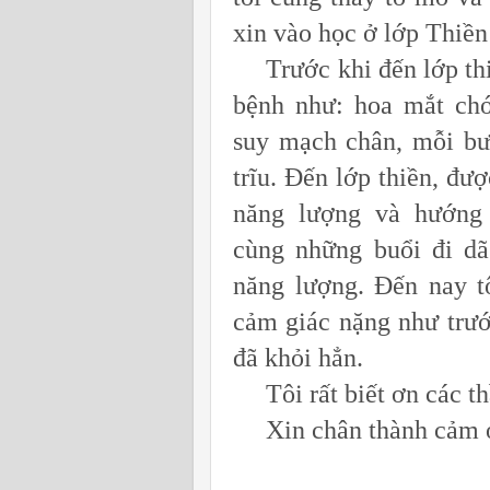
xin vào học ở lớp Thiền
Trước khi đến lớp thiề
bệnh như: hoa mắt chó
suy mạch chân, mỗi bư
trĩu. Đến lớp thiền, đư
năng lượng và hướng 
cùng những buổi đi dã
năng lượng. Đến nay t
cảm giác nặng như trướ
đã khỏi hẳn.
Tôi rất biết ơn các thầ
Xin chân thành cảm ơn 