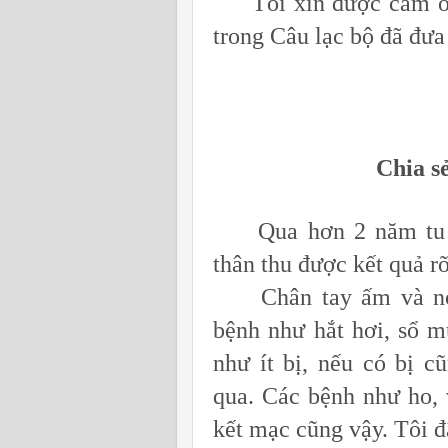
Tôi xin được cảm ơn 
trong Câu lạc bộ đã đưa
Chia s
Qua hơn 2 năm tu tậ
thân thu được kết quả rõ
Chân tay ấm và nón
bệnh như hắt hơi, sổ 
như ít bị, nếu có bị c
qua. Các bệnh như ho,
kết mạc cũng vậy. Tôi đ