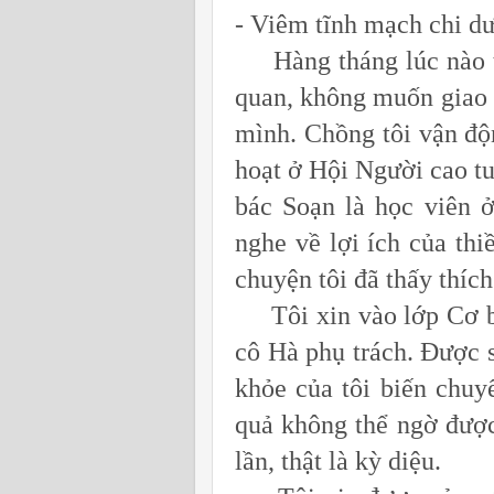
- Viêm tĩnh mạch chi dư
Hàng tháng lúc nào tôi
quan, không muốn giao l
mình. Chồng tôi vận độn
hoạt ở Hội Người cao tu
bác Soạn là học viên ở
nghe về lợi ích của th
chuyện tôi đã thấy thích
Tôi xin vào lớp Cơ bả
cô Hà phụ trách. Được 
khỏe của tôi biến chuyể
quả không thể ngờ được 
lần, thật là kỳ diệu.