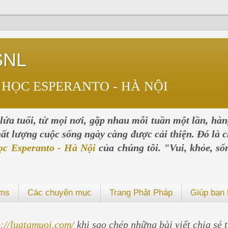
SNL
 HỌC ESPERANTO - HÀ NỘI
ứa tuổi, từ mọi nơi, gặp nhau mỗi tuần một lần, hà
chất lượng cuộc sống ngày càng được cải thiện. Đó là c
ọc Esperanto - Hà Nội
của chúng tôi. "Vui, khỏe, số
ums
Các chuyên mục
Trang Phật Pháp
Giúp bạn 
p://luatamuoi.com/
khi sao chép những bài viết chia sẻ