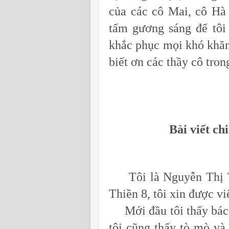
của các cô Mai, cô Hà 
tấm gương sáng để tôi 
khắc phục mọi khó khăn
biết ơn các thầy cô tro
Bài viết c
Tôi là Nguyễn Thị Th
Thiền 8, tôi xin được vi
Mới đầu tôi thấy bác 
tôi cũng thấy tò mò và