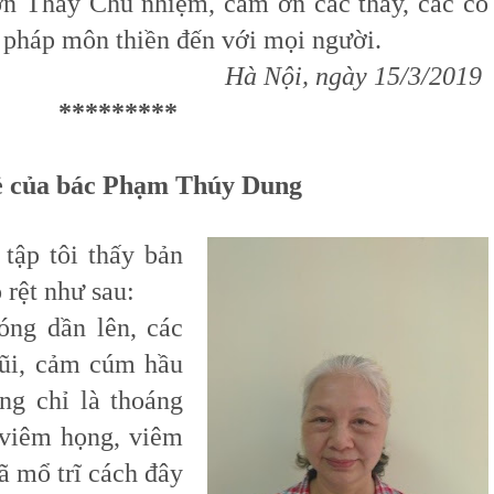
Thầy Chủ nhiệm, cảm ơn các thầy, các cô
 pháp môn thiền đến với mọi người.
Hà Nội, ngày 15/3/2019
*********
ẻ của bác Phạm Thúy Dung
p tôi thấy bản
 rệt như sau:
g dần lên, các
mũi, cảm cúm hầu
ũng chỉ là thoáng
 viêm họng, viêm
ã mổ trĩ cách đây