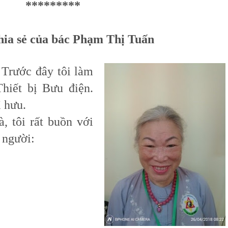
*********
chia sẻ của bác Phạm Thị Tuấn
rước đây tôi làm
hiết bị Bưu điện.
 hưu.
tôi rất buồn với
 người: