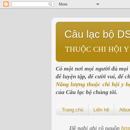
Câu lạc bộ D
THUỘC CHI HỘI Y
Có một nơi mọi người đủ mọi l
để luyện tập, để cười vui, để 
Năng lượng thuộc chi hội y h
của Câu lạc bộ chúng tôi.
Trang chủ
Liên hệ
Alb
Đề nghị ghi rõ nguồn
htt