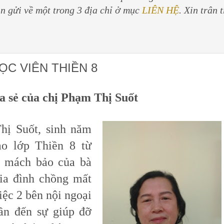
in gửi về một trong 3 địa chỉ ở mục
LIÊN HỆ
. Xin trân 
ỌC VIÊN THIỀN 8
ia sẻ của chị Phạm Thị Suốt
 Suốt, sinh năm
ào lớp Thiền 8 từ
ự mách bảo của bà
gia đình chồng mất
ệc 2 bên nội ngoại
ần đến sự giúp đỡ