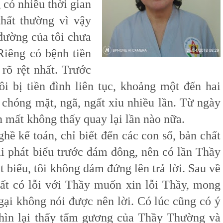
 có nhiều thời gian
thất thường vì vậy
đường của tôi chưa
Riêng có bệnh tiền
 rõ rệt nhất. Trước
ôi bị tiền đình liên tục, khoảng một đến hai
t chóng mặt, ngã, ngất xỉu nhiều lần. Từ ngày
n mất không thấy quay lại lần nào nữa.
 kế toán, chỉ biết đến các con số, bản chất
ngại phát biểu trước đám đông, nên có lần Thầy
t biểu, tôi không dám đứng lên trả lời. Sau về
 rất có lỗi với Thầy muốn xin lỗi Thầy, mong
gại không nói được nên lời. Có lúc cũng có ý
nhìn lại thấy tấm gương của Thầy Thường và