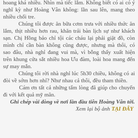
hoang khá nhiều. Nhìn mà tiếc lắm. Không biết có ai có ý
nghĩ kỳ như Hoàng Vân không: lần sau lên, mang theo
nhiều chổi tre.
Chúng tôi được ăn bữa cơm trưa với nhiều thức ăn
lắm, thịt nhiều hơn rau, khăn trải bàn lịch sự như khách
sạn. Chị Hồng bảo chỉ tội các cháu lại phải giặt đồ, còn
mình chỉ cần bàn không cũng được, nhưng mà thôi, có
sao đâu, nhà nghỉ đang vui mà, vì bỗng thấy xuất hiện
trên khung cửa sắt nhiều hoa Ưu đàm, loài hoa mang đến
sự may mắn.
Chúng tôi rời nhà nghỉ lúc 5h30 chiều, không có ai
đòi về sớm hơn nhỉ? Như nhau cả thôi, đều tham thiền.
Cám ơn tất cả những tấm lòng đã giúp cho chuyến
đi với kết quả mỹ mãn.
Ghi chép vài dòng về nơi lần đầu tiên Hoàng Vân tới.
Xem lại bộ ảnh
TẠI ĐÂY