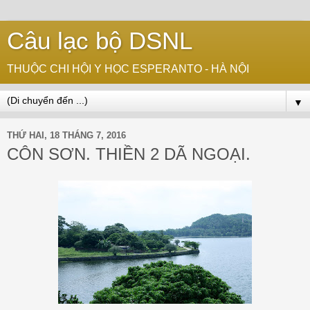
Câu lạc bộ DSNL
THUỘC CHI HỘI Y HỌC ESPERANTO - HÀ NỘI
▼
THỨ HAI, 18 THÁNG 7, 2016
CÔN SƠN. THIỀN 2 DÃ NGOẠI.