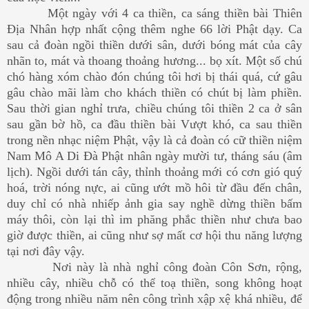
Một ngày với 4 ca thiền, ca sáng thiền bài Thiên
Địa Nhân hợp nhất cộng thêm nghe 66 lời Phật dạy. Ca
sau cả đoàn ngồi thiền dưới sân, dưới bóng mát của cây
nhãn to, mát và thoang thoảng hương... bọ xít. Một số chú
chó hàng xóm chào đón chúng tôi hơi bị thái quá, cứ gâu
gâu chào mãi làm cho khách thiền có chút bị làm phiền.
Sau thời gian nghỉ trưa, chiều chúng tôi thiền 2 ca ở sân
sau gần bờ hồ, ca đầu thiền bài Vượt khó, ca sau thiền
trong nền nhạc niệm Phật, vậy là cả đoàn có cữ thiền niệm
Nam Mô A Di Đà Phật nhân ngày mười tư, tháng sáu (âm
lịch). Ngồi dưới tán cây, thỉnh thoảng mới có cơn gió quý
hoá, trời nóng nực, ai cũng ướt mồ hôi từ đầu đến chân,
duy chỉ có nhà nhiếp ảnh gia say nghề dừng thiền bấm
máy thôi, còn lại thì im phăng phắc thiền như chưa bao
giờ được thiền, ai cũng như sợ mất cơ hội thu năng lượng
tại nơi đây vậy.
Nơi này là nhà nghỉ công đoàn Côn Sơn, rộng,
nhiều cây, nhiều chỗ có thể toạ thiền, song không hoạt
động trong nhiều năm nên công trình xập xệ khá nhiều, để