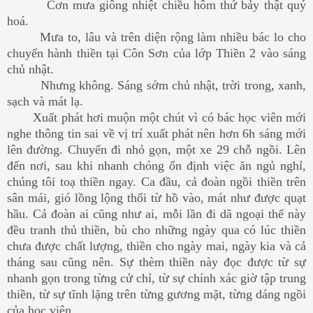
Cơn mưa giông nhiệt chiều hôm thứ bảy thật quý
hoá.
Mưa to, lâu và trên diện rộng làm nhiều bác lo cho
chuyến hành thiền tại Côn Sơn của lớp Thiền 2 vào sáng
chủ nhật.
Nhưng không. Sáng sớm chủ nhật, trời trong, xanh,
sạch và mát lạ.
Xuất phát hơi muộn một chút vì có bác học viên mới
nghe thông tin sai về vị trí xuất phát nên hơn 6h sáng mới
lên đường. Chuyến đi nhỏ gọn, một xe 29 chỗ ngồi. Lên
đến nơi, sau khi nhanh chóng ổn định việc ăn ngủ nghỉ,
chúng tôi toạ thiền ngay. Ca đầu, cả đoàn ngồi thiền trên
sân mái, gió lồng lộng thổi từ hồ vào, mát như được quạt
hầu. Cả đoàn ai cũng như ai, mỗi lần đi dã ngoại thế này
đều tranh thủ thiền, bù cho những ngày qua có lúc thiền
chưa được chất lượng, thiền cho ngày mai, ngày kia và cả
tháng sau cũng nên. Sự thèm thiền này đọc được từ sự
nhanh gọn trong từng cử chỉ, từ sự chính xác giờ tập trung
thiền, từ sự tĩnh lặng trên từng gương mặt, từng dáng ngồi
của học viên...