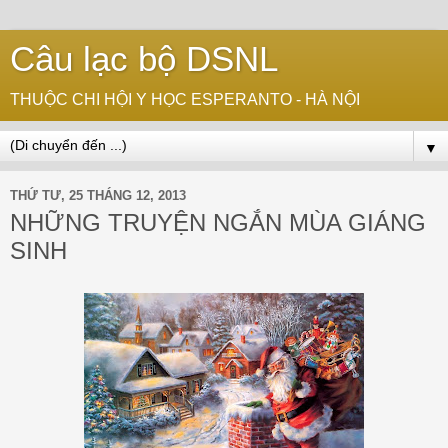
Câu lạc bộ DSNL
THUỘC CHI HỘI Y HỌC ESPERANTO - HÀ NỘI
▼
THỨ TƯ, 25 THÁNG 12, 2013
NHỮNG TRUYỆN NGẮN MÙA GIÁNG
SINH