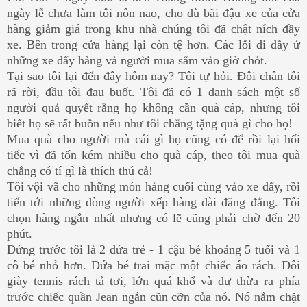
ngày lễ chưa làm tôi nôn nao, cho dù bãi đậu xe của cửa
hàng giảm giá trong khu nhà chúng tôi đã chật ních đầy
xe. Bên trong cửa hàng lại còn tệ hơn. Các lối đi đầy ứ
những xe đẩy hàng và người mua sắm vào giờ chót.
Tại sao tôi lại đến đây hôm nay? Tôi tự hỏi. Đôi chân tôi
rã rời, đầu tôi đau buốt. Tôi đã có 1 danh sách một số
người quả quyết rằng họ không cần quà cáp, nhưng tôi
biết họ sẽ rất buồn nếu như tôi chẳng tặng quà gì cho họ!
Mua quà cho người mà cái gì họ cũng có để rồi lại hối
tiếc vì đã tốn kém nhiều cho quà cáp, theo tôi mua quà
chẳng có tí gì là thích thú cả!
Tôi vội vã cho những món hàng cuối cùng vào xe đẩy, rồi
tiến tới những dòng người xếp hàng dài đăng đẳng. Tôi
chọn hàng ngắn nhất nhưng có lẽ cũng phải chờ đến 20
phút.
Đứng trước tôi là 2 đứa trẻ - 1 cậu bé khoảng 5 tuổi và 1
cô bé nhỏ hơn. Đứa bé trai mặc một chiếc áo rách. Đôi
giày tennis rách tả tơi, lớn quá khổ và dư thừa ra phía
trước chiếc quần Jean ngắn cũn cỡn của nó. Nó nắm chặt