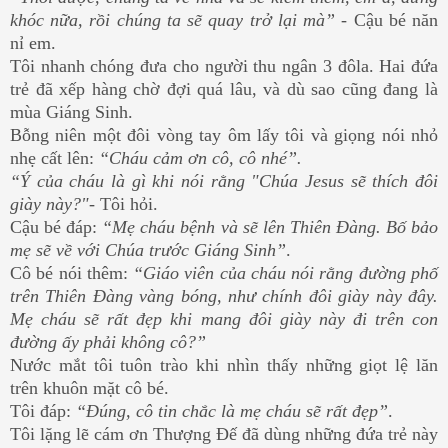
khóc nữa, rồi chúng ta sẽ quay trở lại mà”
- Cậu bé năn
nỉ em.
Tôi nhanh chóng đưa cho người thu ngân 3 đôla. Hai đứa
trẻ đã xếp hàng chờ đợi quá lâu, và dù sao cũng đang là
mùa Giáng Sinh.
Bỗng niên một đôi vòng tay ôm lấy tôi và giọng nói nhỏ
nhẹ cất lên:
“Cháu cảm ơn cô, cô nhé”.
“Ý của cháu là gì khi nói rằng "Chúa Jesus sẽ thích đôi
giày này?"
- Tôi hỏi.
Cậu bé đáp:
“Mẹ cháu bệnh và sẽ lên Thiên Đàng. Bố bảo
mẹ sẽ về với Chúa trước Giáng Sinh”
.
Cô bé nói thêm:
“Giáo viên của cháu nói rằng đường phố
trên Thiên Đàng vàng bóng, như chính đôi giày này đây.
Mẹ cháu sẽ rất đẹp khi mang đôi giày này đi trên con
đường ấy phải không cô?”
Nước mắt tôi tuôn trào khi nhìn thấy những giọt lệ lăn
trên khuôn mặt cô bé.
Tôi đáp:
“Đúng, cô tin chắc là mẹ cháu sẽ rất đẹp”
.
Tôi lặng lẽ cám ơn Thượng Đế đã dùng những đứa trẻ này