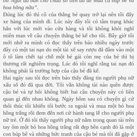
thì Ngài đã ban cho cháu số tiền đủ để mua cả búp bê và
hoa hồng nữa”.
Ðúng lúc đó thì cô của thằng bé quay trở lại nên tôi đẩy
xe hàng của mình đi. Lúc này đây tôi có tâm trạng khác
hẳn với lúc mới vào cửa hàng và tôi không khỏi nghĩ
miên man về câu chuyện thằng bé kể cho tôi. Bây giờ tôi
mới nhớ ra mình có đọc thấy trên báo nhiều ngày trước
đây có một tai nạn do một tài xế say rượu đã đâm vào một
ô tô làm chết tại chỗ một bé gái còn mẹ của bé thì bị
thương rất nghiêm trọng. Lúc đó tôi nghĩ rằng tai nạn đó
không phải là trường hợp của cậu bé đã kể.
Hai ngày sau tôi đọc trên báo thấy đăng tin người phụ nữ
xấu số đó đã qua đời. Tôi vẫn không tài nào quên được
cậu bé và tự hỏi không biết hai câu chuyện này có liên
quan gì đến nhau không. Ngày hôm sau có chuyện gì cứ
thôi thúc tôi khiến tôi bước ra ngoài và mua một bó hoa
hồng trắng rồi đem đến nơi cử hành tang lễ cho người phụ
nữ trẻ. Ở đó tôi thấy người phụ nữ nằm trong quan tài trên
tay ôm một bó hoa hồng trắng rất đẹp bên cạnh đó là một
con búp bê và những bức tranh của cậu bé mà tôi đã gặp ở