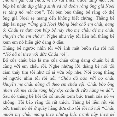
búp bê nhân dịp giáng sinh và nó đoán rằng ông già Noel
sẽ tặng nó một con”
. Tôi bèn bảo thằng bé rằng có thể
ông già Noel sẽ mang đến không biết chừng. Thằng bé
đáp lại ngay
“Ông già Noel không biết chỗ em cháu đang
ở. Cháu sẽ đưa con búp bê này cho mẹ cháu để mẹ cháu
chuyển cho em cháu”
. Nghe như vậy tôi liền hỏi thằng bé
xem em nó hiện giờ đang ở đâu.
Thằng bé ngước nhìn tôi với ánh mắt buồn rầu rồi nói
“Nó đã đi theo với đức Chúa rồi”.
Bố của cháu bảo là mẹ của cháu cũng đang chuẩn bị đi
cùng với em cháu rồi. Nghe những lời thằng bé nói tôi
cảm thấy tim tôi như có ai vừa bóp nhẹ. Nói xong thằng
bé ngước nhìn tôi rồi nói
“Cháu đã bảo với bố cháu
khuyên mẹ cháu đừng đi theo em cháu vội. Cháu bảo ông
nhắn với mẹ cháu rằng hãy đợi cháu đi cửa hàng về đã”.
Sau đó thằng bé hỏi tôi có muốn xem bức tranh của nó vẽ
không. Tôi bảo rằng tôi rất thích. Thằng bé liền rút vài
bức tranh nó để ở quầy hàng đưa cho tôi rồi nó nói
“Cháu
muốn mẹ cháu mang theo những bức tranh này theo để