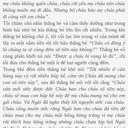
mẹ cháu không quên cháu, cháu rất yêu mẹ cháu nên cháu
không muốn mẹ đi đâu. Nhưng bố cháu bảo mẹ cháu phải
đi cùng với em cháu”.
Tôi chăm chú nhìn thằng bé và cảm thấy dường như trong
hình hài nhỏ bé kia thằng bé lớn lên rất nhiều. Trong khi
thằng bé không chú ý, tôi vội lục tìm trong ví của mình để
lấy ra một nắm tiền rồi tôi bảo thằng bé
“Cháu có đồng ý
là chúng ta sẽ cùng đếm số tiền này không?”
Thằng bé vô
cùng phấn khởi nó nói
“Ðược ạ cháu hi vọng là đủ”
, rồi
tôi đưa cho thằng bé một ít để hai người cùng đếm.
Trong khi đếm tiền thằng bé khẽ nói
“Tất nhiên ở cửa
hàng này có rất nhiều búp bê, cảm ơn Chúa đã mang cho
con số tiền này”
, sau đó thằng bé nói với tôi rằng
“Cháu
vừa mới ước được đức Chúa ban cho cháu số tiền này,
cháu sẽ mua con búp bê này để mẹ cháu mang nó cho em
gái cháu. Và Ngài đã nghe thấy lời nguyện ước của cháu.
Cháu cũng muốn ước rằng Ngài ban cho cháu đủ tiền để
cháu mua cho mẹ cháu một bông hồng trắng vì mẹ cháu
rất thích hoa hồng trắng nhưng cháu chưa kịp hỏi Ngài