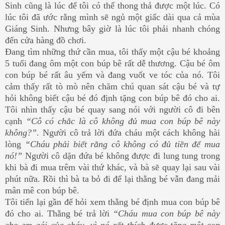
Sinh cũng là lúc để tôi có thể thong thả được một lúc. Có
lúc tôi đã ước rằng mình sẽ ngủ một giấc dài qua cả mùa
Giáng Sinh. Nhưng bây giờ là lúc tôi phải nhanh chóng
đến cửa hàng đồ chơi.
Ðang tìm những thứ cần mua, tôi thấy một cậu bé khoảng
5 tuổi đang ôm một con búp bê rất dễ thương. Cậu bé ôm
con búp bé rất âu yếm và đang vuốt ve tóc của nó. Tôi
cảm thấy rất tò mò nên chăm chú quan sát cậu bé và tự
hỏi không biết cậu bé đó định tặng con búp bê đó cho ai.
Tôi nhìn thấy cậu bé quay sang nói với người cô đi bên
cạnh
“Cô có chắc là cô không đủ mua con búp bê này
không?”
. Người cô trả lời đứa cháu một cách không hài
lòng
“Cháu phải biết rằng cô không có đủ tiền để mua
nó!”
Người cô dặn đứa bé không được đi lung tung trong
khi bà đi mua trêm vài thứ khác, và bà sẽ quay lại sau vài
phút nữa. Rồi thì bà ta bỏ đi để lại thằng bé vẫn đang mải
mân mê con búp bê.
Tôi tiến lại gần để hỏi xem thằng bé định mua con búp bê
đó cho ai. Thằng bé trả lời
“Cháu mua con búp bê này
cho em gái của cháu, vì nó rất thích được tặng một con