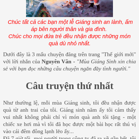
Chúc tất cả các bạn một lễ Giáng sinh an lành, ấm
áp bên người thân và gia đình.
Chúc cho mọi đứa trẻ đều nhận được những món
quà dù nhỏ nhất.
Dưới đây là 3 mẩu chuyện đăng trên trang "Thế giới mới"
với lời nhắn của
Nguyên Vân
-
"
Mùa Giáng Sinh xin chia
sẻ với bạn đọc những câu chuyện ngắn đầy tình người."
Câu truyện thứ nhất
Như thường lệ, mỗi mùa Giáng sinh, tôi đều nhận được
quà từ anh trai của tôi. Giáng sinh năm ấy tôi cảm thấy
vui nhất không phải chỉ vì món quà anh tôi tặng - một
chiếc xe hơi mà vì tôi đã học được một bài học rất thú vị
vào cái đêm đông lạnh lẽo ấy...
Đã 7 giờ tối, mọi người trong công ty đã ra về gần hết, tôi