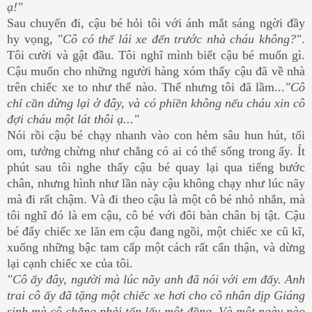
ạ!"
Sau chuyến đi, cậu bé hỏi tôi với ánh mắt sáng ngời đầy
hy vọng,
"Cô có thể lái xe đến trước nhà cháu không?"
.
Tôi cười và gật đầu. Tôi nghĩ mình biết cậu bé muốn gì.
Cậu muốn cho những người hàng xóm thấy cậu đã về nhà
trên chiếc xe to như thế nào. Thế nhưng tôi đã lầm...
"Cô
chỉ cần dừng lại ở đây, và có phiền không nếu cháu xin cô
đợi cháu một lát thôi ạ..."
Nói rồi cậu bé chạy nhanh vào con hẻm sâu hun hút, tối
om, tưởng chừng như chẳng có ai có thể sống trong ấy. Ít
phút sau tôi nghe thấy cậu bé quay lại qua tiếng bước
chân, nhưng hình như lần này cậu không chạy như lúc nãy
mà đi rất chậm. Và đi theo cậu là một cô bé nhỏ nhắn, mà
tôi nghĩ đó là em cậu, cô bé với đôi bàn chân bị tật. Cậu
bé đẩy chiếc xe lăn em cậu đang ngồi, một chiếc xe cũ kĩ,
xuống những bậc tam cấp một cách rất cẩn thận, và dừng
lại cạnh chiếc xe của tôi.
"Cô ấy đây, người mà lúc nãy anh đã nói với em đấy. Anh
trai cô ấy đã tặng một chiếc xe hơi cho cô nhân dịp Giáng
sinh mà cô chẳng phải tốn lấy một đồng. Và một ngày nào