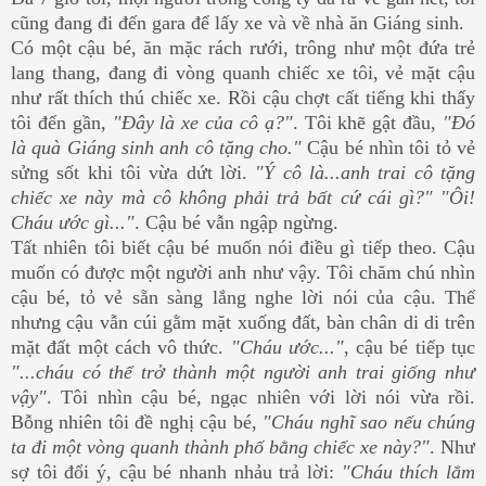
cũng đang đi đến gara để lấy xe và về nhà ăn Giáng sinh.
Có một cậu bé, ăn mặc rách rưới, trông như một đứa trẻ
lang thang, đang đi vòng quanh chiếc xe tôi, vẻ mặt cậu
như rất thích thú chiếc xe. Rồi cậu chợt cất tiếng khi thấy
tôi đến gần,
"Đây là xe của cô ạ?"
. Tôi khẽ gật đầu,
"Đó
là quà Giáng sinh anh cô tặng cho."
Cậu bé nhìn tôi tỏ vẻ
sửng sốt khi tôi vừa dứt lời.
"Ý cô là...anh trai cô tặng
chiếc xe này mà cô không phải trả bất cứ cái gì?" "Ôi!
Cháu ước gì..."
. Cậu bé vẫn ngập ngừng.
Tất nhiên tôi biết cậu bé muốn nói điều gì tiếp theo. Cậu
muốn có được một người anh như vậy. Tôi chăm chú nhìn
cậu bé, tỏ vẻ sẵn sàng lắng nghe lời nói của cậu. Thế
nhưng cậu vẫn cúi gằm mặt xuống đất, bàn chân di di trên
mặt đất một cách vô thức.
"Cháu ước..."
, cậu bé tiếp tục
"...cháu có thể trở thành một người anh trai giống như
vậy"
. Tôi nhìn cậu bé, ngạc nhiên với lời nói vừa rồi.
Bỗng nhiên tôi đề nghị cậu bé,
"Cháu nghĩ sao nếu chúng
ta đi một vòng quanh thành phố bằng chiếc xe này?"
. Như
sợ tôi đổi ý, cậu bé nhanh nhảu trả lời:
"Cháu thích lắm