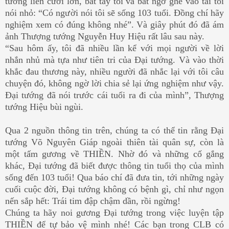
tướng liền cười lớn, bắt tay tôi và bất ngờ ghé vào tai tôi
nói nhỏ: “Có người nói tôi sẽ sống 103 tuổi. Đồng chí hãy
nghiệm xem có đúng không nhé”. Và giây phút đó đã ám
ảnh Thượng tướng Nguyễn Huy Hiệu rất lâu sau này.
“Sau hôm ấy, tôi đã nhiều lần kể với mọi người về lời
nhắn nhủ mà tựa như tiên tri của Đại tướng. Và vào thời
khắc đau thương này, nhiều người đã nhắc lại với tôi câu
chuyện đó, không ngờ lời chia sẻ lại ứng nghiệm như vậy.
Đại tướng đã nói trước cái tuổi ra đi của mình”, Thượng
tướng Hiệu bùi ngùi.
Qua 2 nguồn thông tin trên, chúng ta có thể tin rằng Đại
tướng Võ Nguyên Giáp ngoài thiên tài quân sự, còn là
một tấm gương về THIỀN. Nhờ đó và những cố gắng
khác, Đại tướng đã biết được thông tin tuổi thọ của mình
sống đến 103 tuổi! Qua báo chí đã đưa tin, tới những ngày
cuối cuộc đời, Đại tướng không có bệnh gì, chỉ như ngọn
nến sắp hết: Trái tim đập chậm dần, rồi ngừng!
Chúng ta hãy noi gương Đại tướng trong việc luyện tập
THIỀN để tự bảo vệ mình nhé! Các bạn trong CLB có