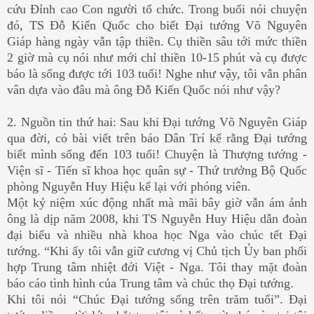
cứu Đỉnh cao Con người tổ chức. Trong buổi nói chuyện
đó, TS Đỗ Kiến Quốc cho biết Đại tướng Võ Nguyên
Giáp hàng ngày vẫn tập thiền. Cụ thiền sâu tới mức thiền
2 giờ mà cụ nói như mới chỉ thiền 10-15 phút và cụ được
báo là sống được tới 103 tuổi! Nghe như vậy, tôi vẫn phân
vân dựa vào đâu mà ông Đỗ Kiến Quốc nói như vậy?
2. Nguồn tin thứ hai: Sau khi Đại tướng Võ Nguyên Giáp
qua đời, có bài viết trên báo Dân Trí kể rằng Đại tướng
biết mình sống đến 103 tuổi! Chuyện là Thượng tướng -
Viện sĩ - Tiến sĩ khoa học quân sự - Thứ trưởng Bộ Quốc
phòng Nguyễn Huy Hiệu kể lại với phóng viên.
Một kỷ niệm xúc động nhất mà mãi bây giờ vẫn ám ảnh
ông là dịp năm 2008, khi TS Nguyễn Huy Hiệu dẫn đoàn
đại biểu và nhiều nhà khoa học Nga vào chúc tết Đại
tướng. “Khi ấy tôi vẫn giữ cương vị Chủ tịch Ủy ban phối
hợp Trung tâm nhiệt đới Việt - Nga. Tôi thay mặt đoàn
báo cáo tình hình của Trung tâm và chúc thọ Đại tướng.
Khi tôi nói “Chúc Đại tướng sống trên trăm tuổi”. Đại