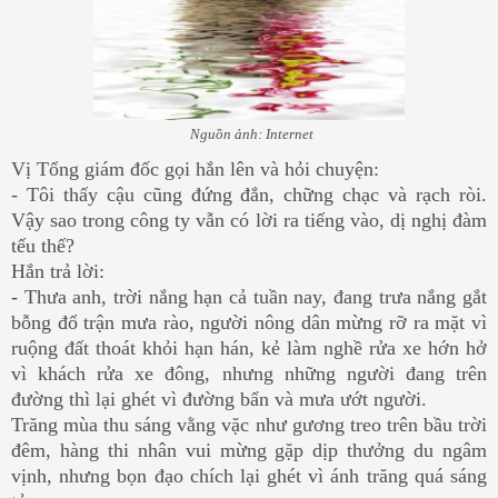
Nguồn ảnh: Internet
Vị Tổng giám đốc gọi hắn lên và hỏi chuyện:
- Tôi thấy cậu cũng đứng đắn, chững chạc và rạch ròi.
Vậy sao trong công ty vẫn có lời ra tiếng vào, dị nghị đàm
tếu thế?
Hắn trả lời:
- Thưa anh, trời nắng hạn cả tuần nay, đang trưa nắng gắt
bỗng đổ trận mưa rào, người nông dân mừng rỡ ra mặt vì
ruộng đất thoát khỏi hạn hán, kẻ làm nghề rửa xe hớn hở
vì khách rửa xe đông, nhưng những người đang trên
đường thì lại ghét vì đường bẩn và mưa ướt người.
Trăng mùa thu sáng vằng vặc như gương treo trên bầu trời
đêm, hàng thi nhân vui mừng gặp dịp thưởng du ngâm
vịnh, nhưng bọn đạo chích lại ghét vì ánh trăng quá sáng