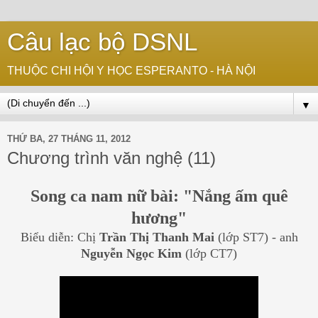
Câu lạc bộ DSNL
THUỘC CHI HỘI Y HỌC ESPERANTO - HÀ NỘI
▼
THỨ BA, 27 THÁNG 11, 2012
Chương trình văn nghệ (11)
Song ca nam nữ bài: "Nắng ấm quê
hương"
Biểu diễn: Chị
Trần Thị Thanh Mai
(lớp ST7) - anh
Nguyễn Ngọc Kim
(lớp CT7)