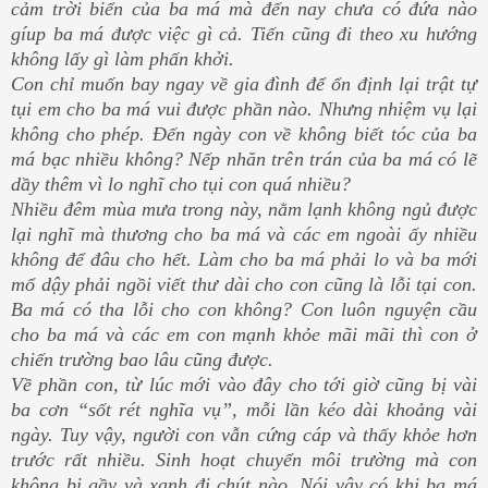
cảm trời biển của ba má mà đến nay chưa có đứa nào
gíup ba má được việc gì cả. Tiến cũng đi theo xu hướng
không lấy gì làm phấn khởi.
Con chỉ muốn bay ngay về gia đình để ổn định lại trật tự
tụi em cho ba má vui được phần nào. Nhưng nhiệm vụ lại
không cho phép. Đến ngày con về không biết tóc của ba
má bạc nhiều không? Nếp nhăn trên trán của ba má có lẽ
dầy thêm vì lo nghĩ cho tụi con quá nhiều?
Nhiều đêm mùa mưa trong này, nằm lạnh không ngủ được
lại nghĩ mà thương cho ba má và các em ngoài ấy nhiều
không để đâu cho hết. Làm cho ba má phải lo và ba mới
mổ dậy phải ngồi viết thư dài cho con cũng là lỗi tại con.
Ba má có tha lỗi cho con không? Con luôn nguyện cầu
cho ba má và các em con mạnh khỏe mãi mãi thì con ở
chiến trường bao lâu cũng được.
Về phần con, từ lúc mới vào đây cho tới giờ cũng bị vài
ba cơn “sốt rét nghĩa vụ”, mỗi lần kéo dài khoảng vài
ngày. Tuy vậy, người con vẫn cứng cáp và thấy khỏe hơn
trước rất nhiều. Sinh hoạt chuyển môi trường mà con
không bị gầy và xanh đi chút nào. Nói vậy có khi ba má