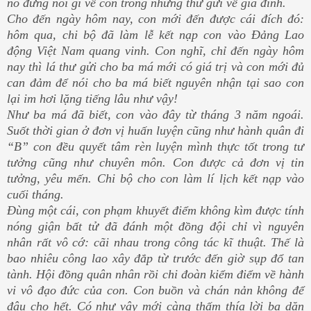
nó đừng nói gì về con trong những thư gửi về gia đình.
Cho đến ngày hôm nay, con mới đến được cái đích đó:
hôm qua, chi bộ đã làm lễ kết nạp con vào Đảng Lao
động Việt Nam quang vinh. Con nghĩ, chỉ đến ngày hôm
nay thì lá thư gửi cho ba má mới có giá trị và con mới đủ
can đảm để nói cho ba má biết nguyên nhận tại sao con
lại im hơi lặng tiếng lâu như vậy!
Như ba má đã biết, con vào đây từ tháng 3 năm ngoái.
Suốt thời gian ở đơn vị huấn luyện cũng như hành quân đi
“B” con đều quyết tâm rèn luyện mình thực tốt trong tư
tưởng cũng như chuyên môn. Con được cả đơn vị tin
tưởng, yêu mến. Chi bộ cho con làm lí lịch kết nạp vào
cuối tháng.
Đùng một cái, con phạm khuyết điểm không kìm được tính
nóng giận bất tử đã đánh một đồng đội chỉ vì nguyên
nhân rất vô cớ: cãi nhau trong công tác kĩ thuật. Thế là
bao nhiêu công lao xây đắp từ trước đến giờ sụp đổ tan
tành. Hội đồng quân nhân rồi chi đoàn kiểm điểm về hành
vi vô đạo đức của con. Con buồn và chán nản không để
đâu cho hết. Có như vậy mới càng thấm thía lời ba dặn