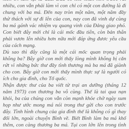
nhiều, con vẫn phải làm vì con chỉ có một con đường là đi
chung với ba má. Đến nay tròn một năm, một năm đầy
thử thách với sự đi lên của con, nay con đã vinh dự cùng
ba má gánh vác nhiệm vụ quang vinh của Đảng giao phó.
Con biết đây mới chỉ là cái mốc đầu tiên, còn bản thân
phải vươn lên nhiều hơn nữa mới đáp ứng đươc yêu cầu
của cách mạng.
Dù sao thì đây cũng là một cái mốc quan trọng phải
không ba? Bây giờ con mới thấy lòng mình không bị cắn
rứt vì những bức thư đầy tình thương mà ba má đã giành
cho con. Bây giờ con mới thấy mình thực sự là người có
ích cho gia đình, cho Tổ quốc.
Nhận được thư của ba viết từ trại an dưỡng (tháng 12
năm 1973) con thương ba vô cùng. Thế là tai qua nạn
khỏi, ba của chúng con vẫn còn mạnh khỏe chờ ngày sum
họp như ước mong má nói trong thư gửi cho con trước
đây. Tình hình chung của gia đình thế là không có gì thay
đổi lớn, ngoài chuyện Bình về. Biết Bình làm ba má khổ
thêm, con càng thương ba má. Tụi con lớn lên trong tình