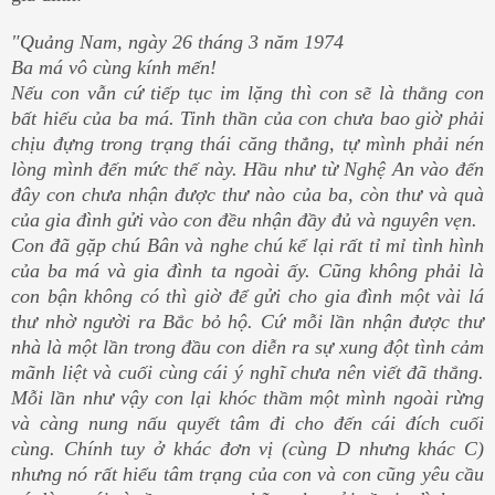
"Quảng Nam, ngày 26 tháng 3 năm 1974
Ba má vô cùng kính mến!
Nếu con vẫn cứ tiếp tục im lặng thì con sẽ là thằng con
bất hiếu của ba má. Tinh thần của con chưa bao giờ phải
chịu đựng trong trạng thái căng thẳng, tự mình phải nén
lòng mình đến mức thế này. Hầu như từ Nghệ An vào đến
đây con chưa nhận được thư nào của ba, còn thư và quà
của gia đình gửi vào con đều nhận đầy đủ và nguyên vẹn.
Con đã gặp chú Bân và nghe chú kể lại rất tỉ mỉ tình hình
của ba má và gia đình ta ngoài ấy. Cũng không phải là
con bận không có thì giờ để gửi cho gia đình một vài lá
thư nhờ người ra Bắc bỏ hộ. Cứ mỗi lần nhận được thư
nhà là một lần trong đầu con diễn ra sự xung đột tình cảm
mãnh liệt và cuối cùng cái ý nghĩ chưa nên viết đã thắng.
Mỗi lần như vậy con lại khóc thầm một mình ngoài rừng
và càng nung nấu quyết tâm đi cho đến cái đích cuối
cùng. Chính tuy ở khác đơn vị (cùng D nhưng khác C)
nhưng nó rất hiểu tâm trạng của con và con cũng yêu cầu