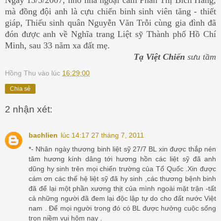
mà đồng đội anh là cựu chiến binh sinh viên tăng - thiết
giáp, Thiếu sinh quân Nguyễn Văn Trỗi cùng gia đình đã
đón được anh về Nghĩa trang Liệt sỹ Thành phố Hồ Chí
Minh, sau 33 năm xa đất mẹ.
Tạ Việt Chiến
sưu tầm
Hồng Thu
vào lúc
16:29:00
Chia sẻ
2 nhận xét:
bachlien
lúc 14:17 27 tháng 7, 2011
*- Nhân ngày thương binh liệt sỹ 27/7 BL xin được thắp nén
tâm hương kính dâng tới hương hồn các liệt sỹ đã anh
dũng hy sinh trên mọi chiến trường của Tổ Quốc .Xin được
cám ơn các thế hệ liệt sỹ đã hy sinh ,các thương bệnh binh
đã để lại một phần xương thịt của mình ngoài mặt trận -tất
cả những người đã đem lại độc lập tự do cho đất nước Việt
nam . Để mọi người trong đó có BL được hưởng cuộc sống
trọn niềm vui hôm nay .