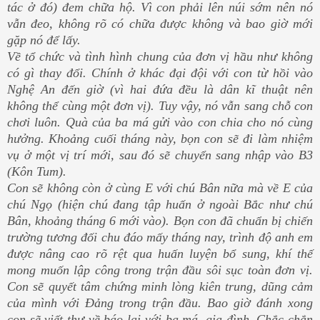
tác ở đó) đem chữa hộ. Vì con phải lên núi sớm nên nó
vẫn đeo, không rõ có chữa được không và bao giờ mới
gặp nó để lấy.
Về tổ chức và tình hình chung của đơn vị hầu như không
có gì thay đổi. Chính ở khác đại đội với con từ hồi vào
Nghệ An đến giờ (vì hai đứa đều là dân kĩ thuật nên
không thể cùng một đơn vị). Tuy vậy, nó vẫn sang chỗ con
chơi luôn. Quà của ba má gửi vào con chia cho nó cùng
hưởng. Khoảng cuối tháng này, bọn con sẽ đi làm nhiệm
vụ ở một vị trí mới, sau đó sẽ chuyển sang nhập vào B3
(Kôn Tum).
Con sẽ không còn ở cùng E với chú Bân nữa mà về E của
chú Ngọ (hiện chú đang tập huấn ở ngoài Bắc như chú
Bân, khoảng tháng 6 mới vào). Bọn con đã chuẩn bị chiến
trường tương đối chu đáo mấy tháng nay, trình độ anh em
được nâng cao rõ rệt qua huấn luyện bổ sung, khí thế
mong muốn lập công trong trận đầu sôi sục toàn đơn vị.
Con sẽ quyết tâm chứng minh lòng kiên trung, dũng cảm
của mình với Đảng trong trận đầu. Bao giờ đánh xong
con sẽ viết thư về báo lại với ba má, gia đình. Chắc chắn