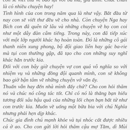
là có nhiều chuyện hay!
Tình hình của con trong năm qua là như vậy. Bắt đầu từ
nay con sẽ viết thư đều về cho nhà. Còn chuyện Nga hay
Bích con đã quên từ lâu và những chuyện về họ con coi
như một dây đàn câm tiếng. Trong này, con đã tiếp xúc
với một lớp người khác họ hoàn toàn. Đó là những cô gái
thanh niên xung phong, bộ đội giao liên hay gác ba-rie
mà tụi con thường gặp, đã tạo cho con những suy nghĩ
khác hẳn trước kia.
Đối với con bây giờ chuyện vợ con quá vô nghĩa so với
nhiệm vụ và những đồng đội quanh mình, con sẽ không
bao giờ bận tâm về những chuyện vớ vẩn ấy.
Thuấn vẫn hay đến nhà mình đấy chứ? Cho con hỏi thăm
nó và chúc nó công tác tốt. Chỉ có nó là thằng bạn hiểu
tương đối sâu hậu quả của những lối chọn bạn bất tử như
con trước kia. Muốn về uống một bữa bia với chú Nghĩa
nhưng phải hẹn dịp khác.
Chúc gia đình chú mạnh khỏe và tụi nhóc cất được nhiều
cá ở ao. Cho con gửi lời hỏi thăm cậu mợ Tầm, dì Mùi