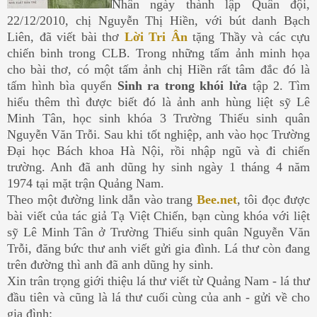
Nhân ngày thành lập Quân đội,
22/12/2010, chị Nguyễn Thị Hiền, với bút danh Bạch
Liên, đã viết bài thơ
Lời Tri Ân
tặng Thầy và các cựu
chiến binh trong CLB. Trong những tấm ảnh minh họa
cho bài thơ, có một tấm ảnh chị Hiền rất tâm đắc đó là
tấm hình bìa quyển
Sinh ra trong khói lửa
tập 2. Tìm
hiểu thêm thì được biết đó là ảnh anh hùng liệt sỹ Lê
Minh Tân, học sinh khóa 3 Trường Thiếu sinh quân
Nguyễn Văn Trỗi. Sau khi tốt nghiệp, anh vào học Trường
Đại học Bách khoa Hà Nội, rồi nhập ngũ và đi chiến
trường. Anh đã anh dũng hy sinh ngày 1 tháng 4 năm
1974 tại mặt trận Quảng Nam.
Theo một đường link dẫn vào trang
Bee.net
, tôi đọc được
bài viết của tác giả Tạ Việt Chiến, bạn cùng khóa với liệt
sỹ Lê Minh Tân ở Trường
Thiếu sinh quân Nguyễn Văn
Trỗi, đăng
bức thư anh viết gửi gia đình. Lá thư còn đang
trên đường thì anh đã anh dũng hy sinh.
Xin trân trọng giới thiệu lá thư viết từ Quảng Nam - lá thư
đầu tiên và cũng là lá thư cuối cùng của anh - gửi về cho
gia đình: