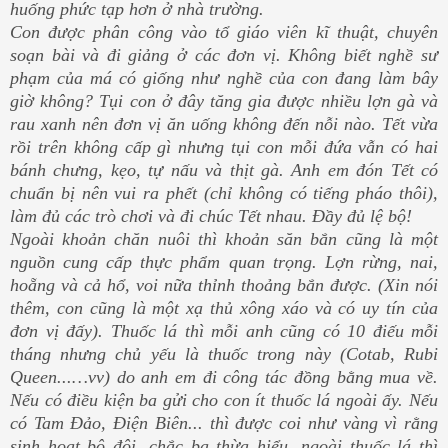
huống phức tạp hơn ở nhà trường.
Con được phân công vào tổ giáo viên kĩ thuật, chuyên
soạn bài và đi giảng ở các đơn vị. Không biết nghề sư
phạm của má có giống như nghề của con đang làm bây
giờ không? Tụi con ở đây tăng gia được nhiều lợn gà và
rau xanh nên đơn vị ăn uống không đến nỗi nào. Tết vừa
rồi trên không cấp gì nhưng tụi con mỗi đứa vẫn có hai
bánh chưng, kẹo, tự nấu và thịt gà. Anh em đón Tết có
chuẩn bị nên vui ra phết (chỉ không có tiếng pháo thôi),
làm đủ các trò chơi và đi chúc Tết nhau. Đầy đủ lệ bộ!
Ngoài khoản chăn nuôi thì khoản săn bắn cũng là một
nguồn cung cấp thực phẩm quan trọng. Lợn rừng, nai,
hoẵng và cả hổ, voi nữa thỉnh thoảng bắn được. (Xin nói
thêm, con cũng là một xạ thủ xông xáo và có uy tín của
đơn vị đấy). Thuốc lá thì mỗi anh cũng có 10 điếu mỗi
tháng nhưng chủ yếu là thuốc trong này (Cotab, Rubi
Queen...…vv) do anh em đi công tác đồng bằng mua về.
Nếu có điều kiện ba gửi cho con ít thuốc lá ngoài ấy. Nếu
có Tam Đảo, Điện Biên... thì được coi như vàng vì rằng
sinh hoạt bộ đội, chắc ba thừa hiểu, ngoài thuốc lá thì