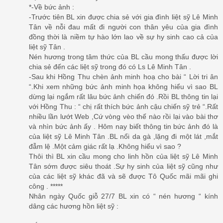
*-Về bức ảnh :
-Trước tiên BL xin được chia sẻ với gia đình liệt sỹ Lê Minh
Tân về nỗi đau mất đi người con thân yêu của gia đình
đồng thời là niềm tự hào lớn lao về sự hy sinh cao cả của
liệt sỹ Tân .
Nén hương trong tâm thức của BL cầu mong thấu được lời
chia sẻ đến các liệt sỹ trong đó có Ls Lê Minh Tân .
-Sau khi Hồng Thu chèn ảnh minh hoạ cho bài “ Lời tri ân
“.Khi xem những bức ảnh minh họa không hiểu vì sao BL
dừng lại ngắm rất lâu bức ảnh chiến đó .Rồi BL thông tin lại
với Hồng Thu : “ chị rất thích bức ảnh cậu chiến sỹ trẻ “.Rất
nhiều lần lướt Web ,Cứ vòng vèo thế nào rồi lại vào bài thơ
và nhìn bức ảnh ấy . Hôm nay biết thông tin bức ảnh đó là
của liệt sỹ Lê Minh Tân .BL nổi da gà ,lặng đi một lát ,mắt
đẫm lệ .Một cảm giác rất lạ .Không hiểu vì sao ?
Thôi thì BL xin cầu mong cho linh hồn của liệt sỹ Lê Minh
Tân sớm được siêu thoát .Sự hy sinh của liệt sỹ cũng như
của các liệt sỹ khác đã và sẽ được Tô Quốc mãi mãi ghi
công . *****
Nhân ngày Quốc giỗ 27/7 BL xin có “ nén hương “ kính
dâng các hương hồn liệt sỹ :