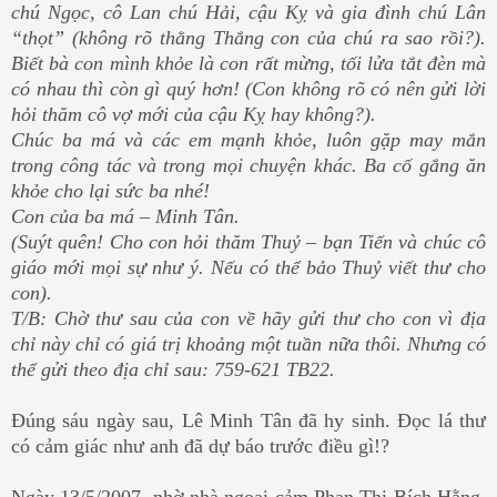
chú Ngọc, cô Lan chú Hải, cậu Kỵ và gia đình chú Lân
“thọt” (không rõ thằng Thắng con của chú ra sao rồi?).
Biết bà con mình khỏe là con rất mừng, tối lửa tắt đèn mà
có nhau thì còn gì quý hơn! (Con không rõ có nên gửi lời
hỏi thăm cô vợ mới của cậu Kỵ hay không?).
Chúc ba má và các em mạnh khỏe, luôn gặp may mắn
trong công tác và trong mọi chuyện khác. Ba cố gắng ăn
khỏe cho lại sức ba nhé!
Con của ba má – Minh Tân.
(Suýt quên! Cho con hỏi thăm Thuỷ – bạn Tiến và chúc cô
giáo mới mọi sự như ý. Nếu có thể bảo Thuỷ viết thư cho
con).
T/B: Chờ thư sau của con về hãy gửi thư cho con vì địa
chỉ này chỉ có giá trị khoảng một tuần nữa thôi. Nhưng có
thể gửi theo địa chỉ sau: 759-621 TB22.
Đúng sáu ngày sau, Lê Minh Tân đã hy sinh. Đọc lá thư
có cảm giác như anh đã dự báo trước điều gì!?
Ngày 13/5/2007, nhờ nhà ngoại cảm Phan Thị Bích Hằng,