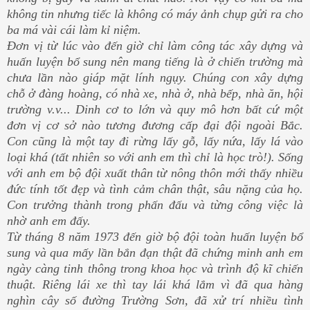
không tin nhưng tiếc là không có máy ảnh chụp gửi ra cho
ba má vài cái làm kỉ niệm.
Đơn vị từ lúc vào đến giờ chỉ làm công tác xây dựng và
huấn luyện bổ sung nên mang tiếng là ở chiến trường mà
chưa lần nào giáp mặt lính ngụy. Chúng con xây dựng
chỗ ở đàng hoàng, có nhà xe, nhà ở, nhà bếp, nhà ăn, hội
trường v.v... Dinh cơ to lớn và quy mô hơn bất cứ một
đơn vị cơ sở nào tương đương cấp đại đội ngoài Bắc.
Con cũng là một tay đi rừng lấy gỗ, lấy nứa, lấy lá vào
loại khá (tất nhiên so với anh em thì chỉ là học trò!). Sống
với anh em bộ đội xuất thân từ nông thôn mới thấy nhiều
đức tính tốt đẹp và tình cảm chân thật, sâu nặng của họ.
Con trưởng thành trong phấn đấu và từng công việc là
nhờ anh em đấy.
Từ tháng 8 năm 1973 đến giờ bộ đội toàn huấn luyện bổ
sung và qua mấy lần bắn đạn thật đã chứng minh anh em
ngày càng tinh thông trong khoa học và trình độ kĩ chiến
thuật. Riêng lái xe thì tay lái khá lắm vì đã qua hàng
nghìn cây số đường Trường Sơn, đã xử trí nhiều tình