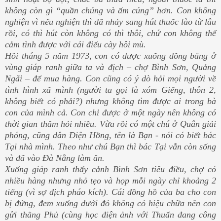
không còn gì “quần chúng và ấm cúng” hơn. Con không
nghiện vì nếu nghiện thì đã nhảy sang hút thuốc lào từ lâu
rồi, có thì hút còn không có thì thôi, chứ con không thể
cảm tình được với cái điếu cày hôi mù.
Hồi tháng 5 năm 1973, con có được xuống đồng bằng ở
vùng giáp ranh giữa ta và địch – chợ Bình Sơn, Quảng
Ngãi – để mua hàng. Con cũng có ý dò hỏi mọi người về
tình hình xã mình (người ta gọi là xóm Giếng, thôn 2,
không biết có phải?) nhưng không tìm được ai trong bà
con của mình cả. Con chỉ được ở một ngày nên không có
thời gian thăm hỏi nhiều. Vừa rồi có một chú ở Quân giải
phóng, cũng dân Điện Hồng, tên là Bạn - nói có biết bác
Tại nhà mình. Theo như chú Bạn thì bác Tại vẫn còn sống
và đã vào Đà Nẵng làm ăn.
Xuống giáp ranh thấy cảnh Bình Sơn tiêu điều, chợ có
nhiều hàng nhưng nhỏ tẹo và họp mỗi ngày chỉ khoảng 2
tiếng (vì sợ địch pháo kích). Cái đồng hồ của ba cho con
bị đứng, đem xuống dưới đó không có hiệu chữa nên con
gửi thằng Phủ (cùng học điện ảnh với Thuấn đang công