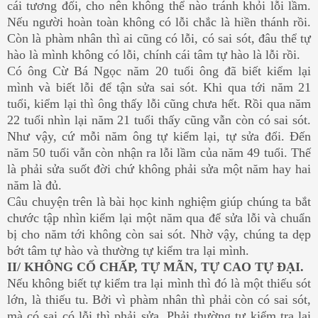
cái tương đối, cho nên không thể nào tránh khỏi lỗi lầm.
Nếu người hoàn toàn không có lỗi chắc là hiền thánh rồi.
Còn là phàm nhân thì ai cũng có lỗi, có sai sót, đâu thể tự
hào là mình không có lỗi, chính cái tâm tự hào là lỗi rồi.
Có ông Cừ Bá Ngọc năm 20 tuổi ông đã biết kiểm lại
mình và biết lỗi để tận sửa sai sót. Khi qua tới năm 21
tuổi, kiểm lại thì ông thấy lỗi cũng chưa hết. Rồi qua năm
22 tuổi nhìn lại năm 21 tuổi thấy cũng vẫn còn có sai sót.
Như vậy, cứ mỗi năm ông tự kiểm lại, tự sửa đổi. Đến
năm 50 tuổi vẫn còn nhận ra lỗi lầm của năm 49 tuổi. Thế
là phải sửa suốt đời chứ không phải sửa một năm hay hai
năm là đủ.
Câu chuyện trên là bài học kinh nghiệm giúp chúng ta bắt
chước tập nhìn kiểm lại một năm qua để sửa lỗi và chuẩn
bị cho năm tới không còn sai sót. Nhờ vậy, chúng ta dẹp
bớt tâm tự hào và thường tự kiểm tra lại mình.
II/ KHÔNG CỐ CHẤP, TỰ MÃN, TỰ CAO TỰ ĐẠI.
Nếu không biết tự kiểm tra lại mình thì đó là một thiếu sót
lớn, là thiếu tu. Bởi vì phàm nhân thì phải còn có sai sót,
mà có sai có lỗi thì phải sửa. Phải thường tự kiểm tra lại