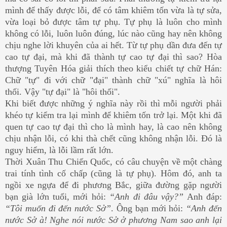
mình để thấy được lỗi, để có tâm khiêm tốn vừa là tự sửa,
vừa loại bỏ được tâm tự phụ. Tự phụ là luôn cho mình
không có lỗi, luôn luôn đúng, lúc nào cũng hay nên không
chịu nghe lời khuyên của ai hết. Từ tự phụ dần đưa đến tự
cao tự đại, mà khi đã thành tự cao tự đại thì sao? Hòa
thượng Tuyên Hóa giải thích theo kiểu chiết tự chữ Hán:
Chữ "tự" đi với chữ "đại" thành chữ "xú" nghĩa là hôi
thối. Vậy "tự đại" là "hôi thối".
Khi biết được những ý nghĩa này rồi thì mỗi người phải
khéo tự kiểm tra lại mình để khiêm tốn trở lại. Một khi đã
quen tự cao tự đại thì cho là mình hay, là cao nên không
chịu nhận lỗi, có khi thà chết cũng không nhận lỗi. Đó là
nguy hiểm, là lỗi lầm rất lớn.
Thời Xuân Thu Chiến Quốc, có câu chuyện về một chàng
trai tính tình cố chấp (cũng là tự phụ). Hôm đó, anh ta
ngồi xe ngựa để đi phương Bắc, giữa đường gặp người
bạn già lớn tuổi, mới hỏi:
“Anh đi đâu vậy?”
Anh đáp:
“Tôi muốn đi đến nước Sở”
. Ông bạn mới hỏi:
“Anh đến
nước Sở à! Nghe nói nước Sở ở phương Nam sao anh lại