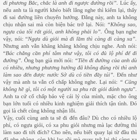
đi phương Bắc, chắc là anh đi ngược đường rồi”.
Lúc ấy,
nếu anh ta là người khéo biết lắng nghe thì kiểm lại, thấy
đi sai đường liền chuyển hướng. Đằng này, anh ta không
chịu nhận sai mà còn biện bác trở lại. Nói:
“Không sao,
ngựa của tôi rất giỏi, anh không phải lo”.
Ông bạn nghe
vậy, nói: “
Ngựa dù giỏi mà đi lầm thì càng đi càng xa”.
Nhưng anh vẫn khăng khăng không chịu nghe. Anh nói:
“
Bác chẳng cần phí tâm như vậy, tôi có đủ lộ phí để đi
đường”.
Ông bạn già mới nói:
“Tiền đi đường của anh dù
có nhiều, nhưng phương hướng đã không đúng rồi thì anh
làm sao đến được nước Sở dù có tiền đầy túi”.
Đến như
vậy mà anh ta vẫn cố chấp không nghe. Lại nói:
“ Cũng
không hề gì, tôi có một người xa phu rất giỏi đánh ngựa
”.
Anh ta cứ cố chấp bảo vệ cái lý của mình, mặc cho ông
bạn lớn tuổi có nhiều kinh nghiệm giải thích tận tình. Đó
gọi là chết cũng không nhận lỗi.
Vậy, cuối cùng anh ta sẽ đi đến đâu? Dù cho có nhiều lộ
phí, có ngựa giỏi, có xa phu giỏi nhưng mà lạc đường thì
làm sao đi tới đích? Cho nên, nếu biết quay lại từ đầu thì
đã nhẹ nhàng, còn khi lạc rồi mà quay trở lại thì càng xa